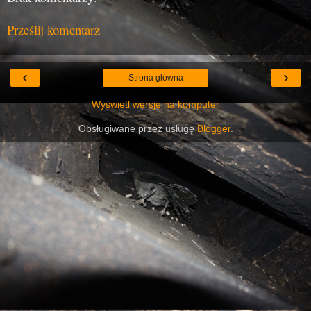
Prześlij komentarz
‹
›
Strona główna
Wyświetl wersję na komputer
Obsługiwane przez usługę
Blogger
.