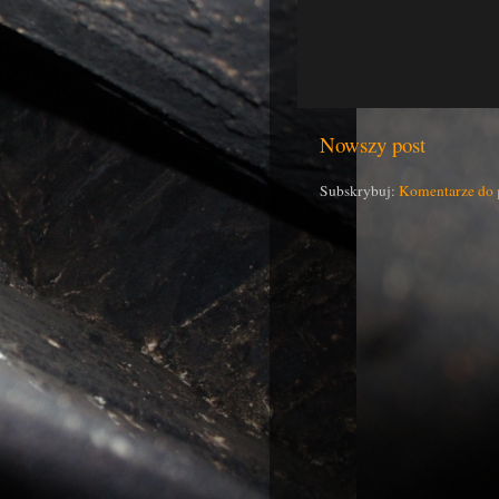
Nowszy post
Subskrybuj:
Komentarze do 