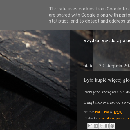
This site uses cookies from Google to de
are shared with Google along with perfo
Miast
statistics, and to detect and address a
brzydka prawda z poz
piątek, 30 sierpnia 20
Było kupić więcej gło
Pieniądze szczęścia nie da
Dają tylko pyrrusowe zwy
Autor:
bat-i-bal
o
02:30
Etykiety:
oszustwo
,
pieniądz