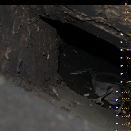
Prz
Dru
Chy
li
►
cz
►
ma
►
kw
►
ma
►
lu
►
st
►
2023
►
2022
►
2021
►
2020
►
2019
►