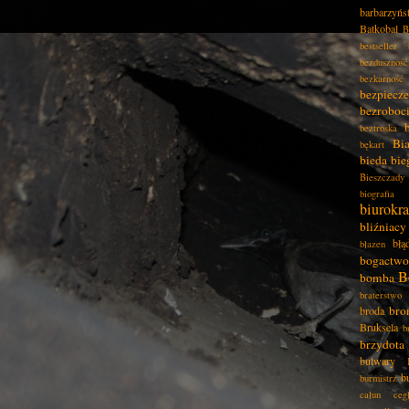
barbarzyńs
Batkobal
B
bestseller
bezduszność
bezkarność
bezpiecz
bezroboc
beztroska
Bia
bękart
bieda
bie
Bieszczady
biografia
biurokra
bliźniacy
błą
błazen
bogactwo
B
bomba
braterstwo
bro
broda
Bruksela
b
brzydota
bulwary
b
burmistrz
całun
ceg