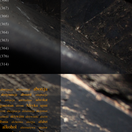
(366)
(367)
(366)
(365)
(364)
(363)
(364)
(376)
(314)
aborcja
abnegacja
abonament
absurd
abstynencja
adaptacja
adwokat
a
adopcja
adrenalina
ganistan
Afryka
agent
afront
cent
akceptacja
aklamacja
aksjomat
aktywizm
ualność
aktywność
alarm
lbania
alfabet
alchemia
alergia
alkohol
alternatywa
amator