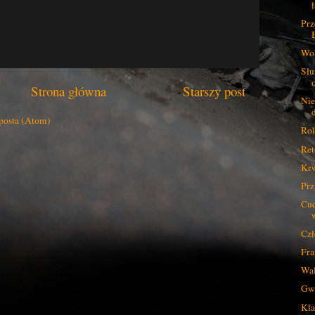
ł
Prz
Wol
Słu
Strona główna
Starszy post
Nie
posta (Atom)
Rol
Ret
Krw
Prz
Cud
Czł
Fra
Wal
Gwi
Kla