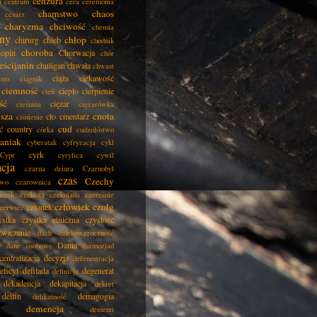
cenzura
a
centrum
cera
ceremonia
chamstwo
chaos
cesarz
charyzma
chciwość
chemia
ny
chłop
chirurg
chleb
chodnik
choroba
opin
Chorwacja
chór
eścijanin
chuligan
chwała
chwast
ciąża
ciekawość
asto
ciągnik
ciemność
ciepło
cierpienie
cień
ść
ciężar
cieśnina
ciężarówka
isza
cnota
cło
cmentarz
ciśnienie
cud
ć
country
córka
cudzołóstwo
aniak
cyberatak
cyfryzacja
cykl
cyrk
Cypr
cyrylica
cywil
acja
czarna dziura
Czarnobyl
czas
Czechy
two
czarownica
czek
czekista
czekolada
czereśnie
człowiek
czołg
członek
zerwiec
ystka
czystka etniczna
czystość
ćwiczenie
dach
dalekowzroczność
Dania
e
dane osobowe
darmozjad
centralizacja
decyzja
defenestracja
eficyt
defilada
degenerat
definicja
dekadencja
dekapitacja
dekret
delfin
demagogia
delikatność
demencja
dementi