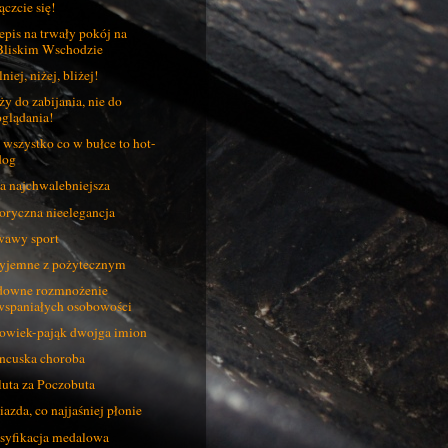
ączcie się!
epis na trwały pokój na
Bliskim Wschodzie
niej, niżej, bliżej!
ży do zabijania, nie do
oglądania!
 wszystko co w bułce to hot-
dog
a najchwalebniejsza
oryczna nieelegancja
awy sport
yjemne z pożytecznym
owne rozmnożenie
wspaniałych osobowości
owiek-pająk dwojga imion
ncuska choroba
uta za Poczobuta
azda, co najjaśniej płonie
syfikacja medalowa