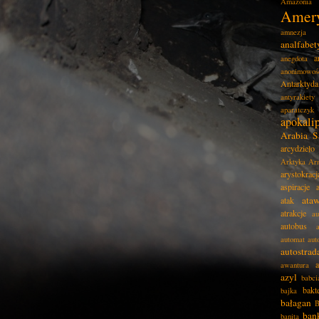
Amazonia
Amer
amnezja
analfabe
a
anegdota
anonimowoś
Antarktyda
antyrakiety
aparatczyk
apokali
Arabia S
arcydzieło
Arktyka
Ar
arystokracj
aspiracje
ata
atak
atrakcje
au
autobus
automat
aut
autostrad
awantura
azyl
babci
bakt
bajka
bałagan
B
ban
banita