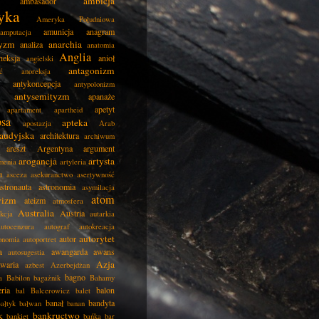
ambicja
ambasador
yka
Ameryka Południowa
amunicja
anagram
amputacja
tyzm
anarchia
analiza
anatomia
Anglia
neksja
anioł
angielski
antagonizm
ć
anoreksja
antykoncepcja
antypolonizm
antysemityzm
apanaże
apetyt
apartament
apartheid
psa
apteka
apostazja
Arab
audyjska
architektura
archiwum
areszt
Argentyna
argument
arogancja
artysta
menia
artyleria
a
asceza
asekuranctwo
asertywność
astronauta
astronomia
asymilacja
atom
wizm
ateizm
atmosfera
Australia
Austria
kcja
autarkia
autocenzura
autograf
autokreacja
autorytet
autor
onomia
autoportret
a
awangarda
awans
autosugestia
Azja
awaria
azbest
Azerbejdżan
bagno
a
Babilon
bagażnik
Bahamy
eria
balon
bal
Balcerowicz
balet
banał
bandyta
ałtyk
bałwan
banan
k
bankructwo
bankiet
bańka
bar