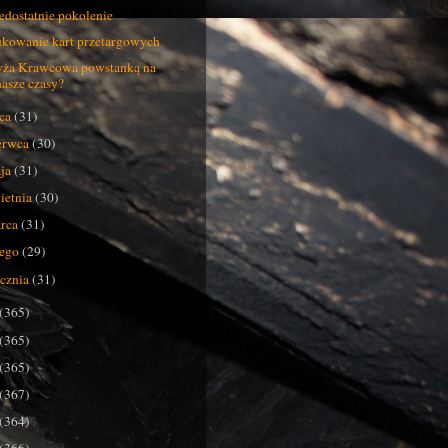
edostatnie pokolenie
kowanie kart przetargowych
ża Krawcowa powstanką na
nasze czasy?
pca
(31)
erwca
(30)
ja
(31)
ietnia
(30)
rca
(31)
tego
(29)
ycznia
(31)
(365)
(365)
(365)
(367)
(364)