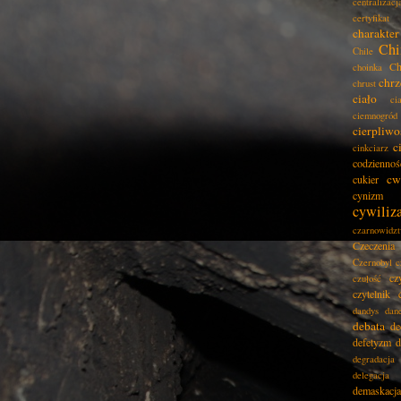
centralizacj
certyfikat
charakter
Chi
Chile
Ch
choinka
chrz
chrust
ciało
ci
ciemnogród
cierpliwo
c
cinkciarz
codziennoś
cw
cukier
cynizm
cywiliz
czarnowidz
Czeczenia
Czernobyl
c
cz
czułość
czytelnik
dandys
dan
debata
de
defetyzm
d
degradacja
delegacja
demaskacja