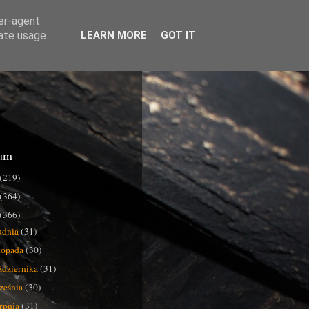
ser-agent
rate usage
LEARN MORE
GOT IT
um
(219)
(364)
(366)
udnia
(31)
stopada
(30)
ździernika
(31)
ześnia
(30)
erpnia
(31)