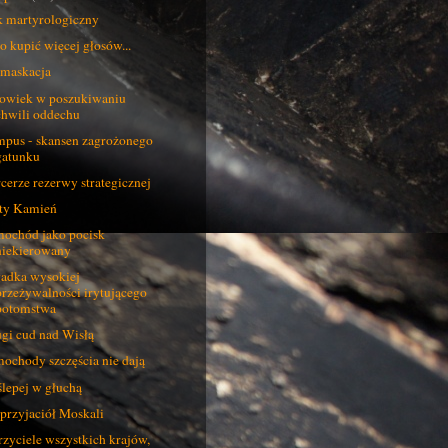
 martyrologiczny
o kupić więcej głosów...
maskacja
owiek w poszukiwaniu
chwili oddechu
pus - skansen zagrożonego
gatunku
cerze rezerwy strategicznej
ty Kamień
ochód jako pocisk
niekierowany
adka wysokiej
przeżywalności irytującego
potomstwa
gi cud nad Wisłą
ochody szczęścia nie dają
ślepej w głuchą
przyjaciół Moskali
zyciele wszystkich krajów,