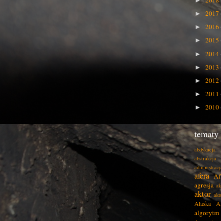
2018
►
2017
►
2016
►
2015
►
2014
►
2013
►
2012
►
2011
►
2010
►
tematy
abdykacja
abstrakcja
administracj
afera
Af
agresja
ak
aktor
akt
Alaska
A
algorytm