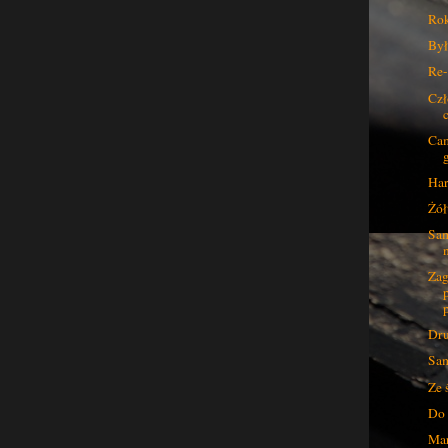
Rok
Był
Re-
Czł
Cam
Har
Żół
Sam
Zag
Dru
Sam
Ze 
Do 
Mar