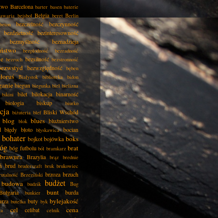
two
Barcelona
barter
basen
baterie
Belgia
awaria
bejsbol
beret
Berlin
bezczelność
bezczynność
beton
bezdzietność
bezinteresowność
bezmyślność
beznadzieja
eństwo
bezpłodność
bezradność
ie
bezsilność
bezruch
bezstronność
bezwstyd
bezwzględność
bęben
łoruś
Białystok
biblioteka
bidon
ganie
biegun
biegunka
biel
bielizna
bilet
bilokacja
binarność
bikini
biologia
biskup
biurko
cja
Bliski Wschód
biżuteria
blef
blog
blues
bluźnierstwo
blok
d
błędy
błoto
bocian
błyskawica
bohater
boks
bojkot
bojówka
óg
brat
bóg futbolu
ból
bramkarz
brawura
Brazylia
brąz
brednie
ń
brud
bruderszaft
bruk
brukowiec
brzoza
brzuch
rutalność
Brzeziński
budżet
budowa
budzik
Bug
bunt
Bułgaria
burda
bunkier
bylejakość
urza
buty
butelka
byk
cel
cena
celibat
ła
celnik