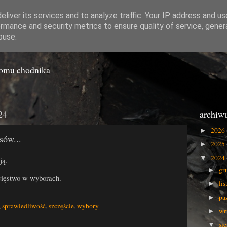
liver its services and to analyze traffic. Your IP address and u
rmance and security metrics to ensure quality of service, gene
o Gówna
buse.
iomu chodnika
24
archiw
2026
►
sów...
2025
►
2024
▼
ją.
gr
►
cięstwo w wyborach.
li
►
pa
►
,
sprawiedliwość
,
szczęście
,
wybory
wr
►
si
▼