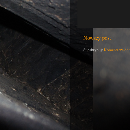
Nowszy post
Subskrybuj:
Komentarze do 