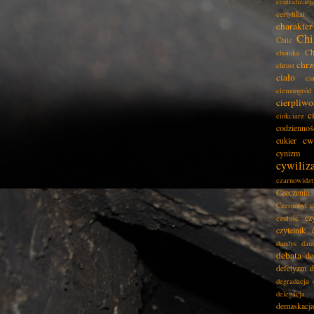
centralizacj
certyfikat
charakter
Chi
Chile
Ch
choinka
chrz
chrust
ciało
ci
ciemnogród
cierpliwo
c
cinkciarz
codziennoś
cw
cukier
cynizm
cywiliz
czarnowidz
Czeczenia
Czernobyl
c
cz
czułość
czytelnik
dandys
dan
debata
de
defetyzm
d
degradacja
delegacja
demaskacja