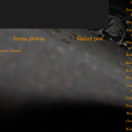
ł
Prz
Wol
Słu
Strona główna
Starszy post
Nie
posta (Atom)
Rol
Ret
Krw
Prz
Cud
Czł
Fra
Wal
Gwi
Kla