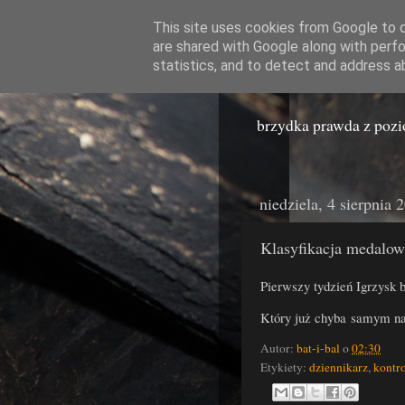
This site uses cookies from Google to de
are shared with Google along with perfo
Miast
statistics, and to detect and address a
brzydka prawda z poz
niedziela, 4 sierpnia 
Klasyfikacja medalow
Pierwszy tydzień Igrzysk 
Który już chyba samym n
Autor:
bat-i-bal
o
02:30
Etykiety:
dziennikarz
,
kontr