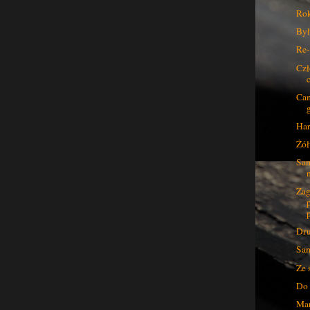
Rok
Był
Re-
Czł
Cam
Har
Żół
Sam
Zag
Dru
Sam
Ze 
Do 
Mar