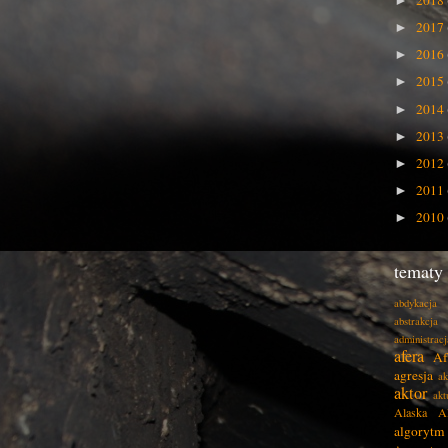
2018
►
2017
►
2016
►
2015
►
2014
►
2013
►
2012
►
2011
►
2010
►
tematy
abdykacja
abstrakcja
administracj
afera
Af
agresja
ak
aktor
akt
Alaska
A
algorytm