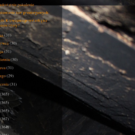
edostatnie pokolenie
kowanie kart przetargowych
ża Krawcowa powstanką na
nasze czasy?
pca
(31)
erwca
(30)
ja
(31)
ietnia
(30)
rca
(31)
tego
(29)
ycznia
(31)
(365)
(365)
(365)
(367)
(364)