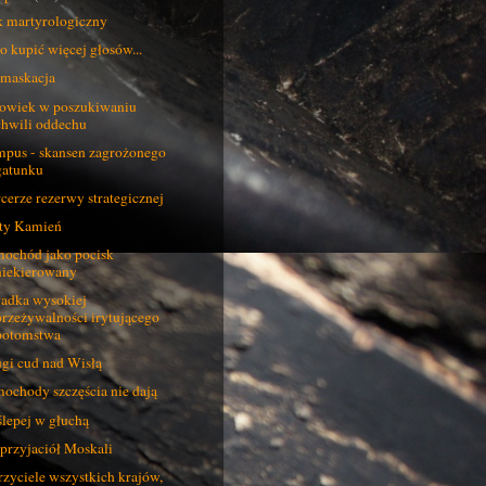
 martyrologiczny
o kupić więcej głosów...
maskacja
owiek w poszukiwaniu
chwili oddechu
pus - skansen zagrożonego
gatunku
cerze rezerwy strategicznej
ty Kamień
ochód jako pocisk
niekierowany
adka wysokiej
przeżywalności irytującego
potomstwa
gi cud nad Wisłą
ochody szczęścia nie dają
ślepej w głuchą
przyjaciół Moskali
zyciele wszystkich krajów,