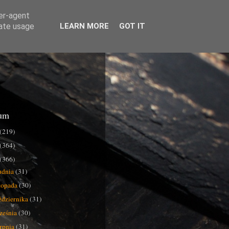
ser-agent
rate usage
LEARN MORE
GOT IT
um
(219)
(364)
(366)
udnia
(31)
stopada
(30)
ździernika
(31)
ześnia
(30)
erpnia
(31)