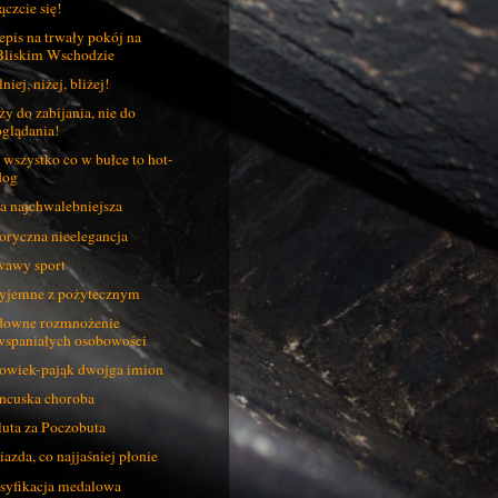
ączcie się!
epis na trwały pokój na
Bliskim Wschodzie
niej, niżej, bliżej!
ży do zabijania, nie do
oglądania!
 wszystko co w bułce to hot-
dog
a najchwalebniejsza
oryczna nieelegancja
awy sport
yjemne z pożytecznym
owne rozmnożenie
wspaniałych osobowości
owiek-pająk dwojga imion
ncuska choroba
uta za Poczobuta
azda, co najjaśniej płonie
syfikacja medalowa