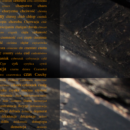
cenzura
a
centrum
cera
ceremonia
chamstwo
chaos
cesarz
charyzma
chciwość
chemia
ny
chłop
chirurg
chleb
chodnik
choroba
opin
Chorwacja
chór
eścijanin
chuligan
chwała
chwast
ciąża
ciekawość
asto
ciągnik
ciemność
ciepło
cierpienie
cień
ść
ciężar
cieśnina
ciężarówka
isza
cnota
cło
cmentarz
ciśnienie
cud
ć
country
córka
cudzołóstwo
aniak
cyberatak
cyfryzacja
cykl
cyrk
Cypr
cyrylica
cywil
acja
czarna dziura
Czarnobyl
czas
Czechy
two
czarownica
czek
czekista
czekolada
czereśnie
człowiek
czołg
członek
zerwiec
ystka
czystka etniczna
czystość
ćwiczenie
dach
dalekowzroczność
Dania
e
dane osobowe
darmozjad
centralizacja
decyzja
defenestracja
eficyt
defilada
degenerat
definicja
dekadencja
dekapitacja
dekret
delfin
demagogia
delikatność
demencja
dementi