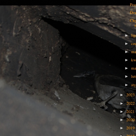
Prz
Dru
Chy
li
►
cz
►
ma
►
kw
►
ma
►
lu
►
st
►
2023
►
2022
►
2021
►
2020
►
2019
►