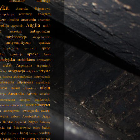
ambicja
ambasador
yka
Ameryka Południowa
amunicja
anagram
amputacja
tyzm
anarchia
analiza
anatomia
Anglia
neksja
anioł
angielski
antagonizm
ć
anoreksja
antykoncepcja
antypolonizm
antysemityzm
apanaże
apetyt
apartament
apartheid
psa
apteka
apostazja
Arab
audyjska
architektura
archiwum
areszt
Argentyna
argument
arogancja
artysta
menia
artyleria
a
asceza
asekuranctwo
asertywność
astronauta
astronomia
asymilacja
atom
wizm
ateizm
atmosfera
Australia
Austria
kcja
autarkia
autocenzura
autograf
autokreacja
autorytet
autor
onomia
autoportret
a
awangarda
awans
autosugestia
Azja
awaria
azbest
Azerbejdżan
bagno
a
Babilon
bagażnik
Bahamy
eria
balon
bal
Balcerowicz
balet
banał
bandyta
ałtyk
bałwan
banan
k
bankructwo
bankiet
bańka
bar