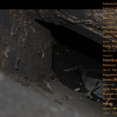
barbarzyńs
Batkobal
B
bestseller
bezduszność
bezkarność
bezpiecz
bezroboc
beztroska
Bia
bękart
bieda
bie
Bieszczady
biografia
biurokra
bliźniacy
błą
błazen
bogactwo
B
bomba
braterstwo
bro
broda
Bruksela
b
brzydota
bulwary
b
burmistrz
całun
ceg