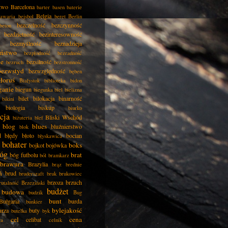
two
Barcelona
barter
basen
baterie
Belgia
awaria
bejsbol
beret
Berlin
bezczelność
bezczynność
beton
bezdzietność
bezinteresowność
bezmyślność
beznadzieja
eństwo
bezpłodność
bezradność
ie
bezsilność
bezruch
bezstronność
bezwstyd
bezwzględność
bęben
łoruś
Białystok
biblioteka
bidon
ganie
biegun
biegunka
biel
bielizna
bilet
bilokacja
binarność
bikini
biologia
biskup
biurko
cja
Bliski Wschód
biżuteria
blef
blog
blues
bluźnierstwo
blok
d
błędy
błoto
bocian
błyskawica
bohater
boks
bojkot
bojówka
óg
brat
bóg futbolu
ból
bramkarz
brawura
Brazylia
brąz
brednie
ń
brud
bruderszaft
bruk
brukowiec
brzoza
brzuch
rutalność
Brzeziński
budżet
budowa
budzik
Bug
bunt
Bułgaria
burda
bunkier
bylejakość
urza
buty
butelka
byk
cel
cena
celibat
ła
celnik