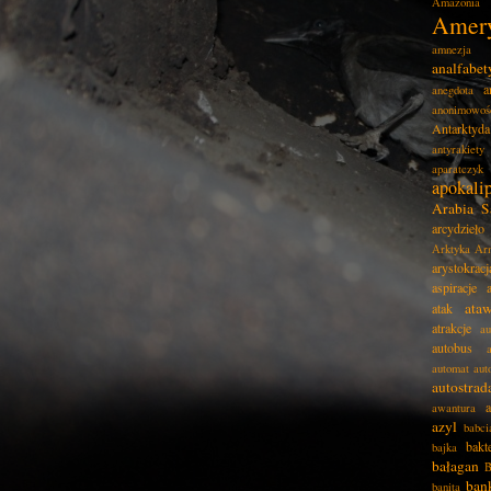
Amazonia
Amer
amnezja
analfabe
a
anegdota
anonimowoś
Antarktyda
antyrakiety
aparatczyk
apokali
Arabia S
arcydzieło
Arktyka
Ar
arystokracj
aspiracje
ata
atak
atrakcje
au
autobus
automat
aut
autostrad
awantura
azyl
babci
bakt
bajka
bałagan
B
ban
banita