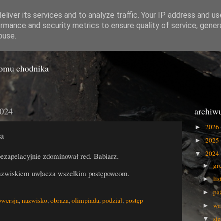
liver its services and to analyze traffic. Your IP address and u
rmance and security metrics to ensure quality of service, gene
o Gówna
buse.
iomu chodnika
2024
archiw
2026
►
a
2025
►
2024
▼
bezapelacyjnie zdominował red. Babiarz.
gr
►
azwiskiem uwłacza wszelkim postępowcom.
li
►
pa
►
owersja
,
nazwisko
,
obraza
,
olimpiada
,
podział
,
postęp
wr
►
si
▼