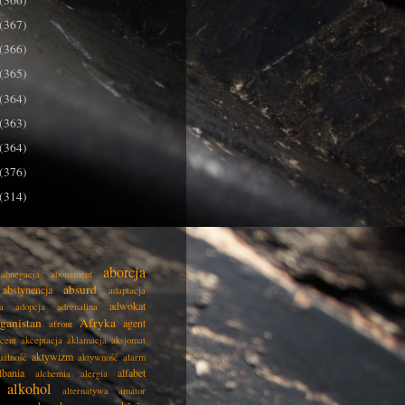
(366)
(367)
(366)
(365)
(364)
(363)
(364)
(376)
(314)
aborcja
abnegacja
abonament
absurd
abstynencja
adaptacja
adwokat
a
adopcja
adrenalina
ganistan
Afryka
agent
afront
cent
akceptacja
aklamacja
aksjomat
aktywizm
ualność
aktywność
alarm
lbania
alfabet
alchemia
alergia
alkohol
alternatywa
amator