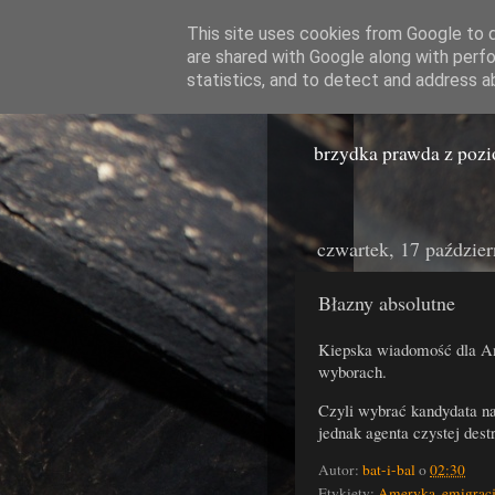
This site uses cookies from Google to de
are shared with Google along with perfo
Miast
statistics, and to detect and address a
brzydka prawda z poz
czwartek, 17 paździe
Błazny absolutne
Kiepska wiadomość dla Am
wyborach.
Czyli wybrać kandydata na
jednak agenta czystej destr
Autor:
bat-i-bal
o
02:30
Etykiety:
Ameryka
,
emigrac