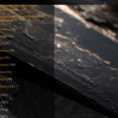
 licencjat lecz chęć szczera
robi z ciebie... ...
spacerniaku długie Polaków
rozmowy
ześnia
(30)
erpnia
(31)
pca
(31)
erwca
(30)
ja
(31)
ietnia
(30)
rca
(31)
tego
(29)
ycznia
(31)
(365)
(365)
(365)
(367)