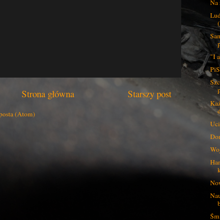
Na 
Lud
Sam
"I 
PiS
Szc
Strona główna
Starszy post
Każ
posta (Atom)
Uci
Do
Woj
Han
Now
Nau
Śmi