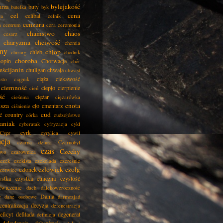
bylejakość
urza
buty
butelka
byk
cel
cena
celibat
ła
celnik
cenzura
a
centrum
cera
ceremonia
chamstwo
chaos
cesarz
charyzma
chciwość
chemia
ny
chłop
chleb
chirurg
chodnik
choroba
opin
Chorwacja
chór
eścijanin
chuligan
chwała
chwast
ciąża
ciekawość
asto
ciągnik
ciemność
ciepło
cierpienie
cień
ść
ciężar
cieśnina
ciężarówka
isza
cnota
cło
cmentarz
ciśnienie
cud
ć
country
córka
cudzołóstwo
aniak
cyberatak
cyfryzacja
cykl
cyrk
Cypr
cyrylica
cywil
acja
czarna dziura
Czarnobyl
czas
Czechy
two
czarownica
czek
czekista
czekolada
czereśnie
człowiek
czołg
członek
zerwiec
ystka
czystka etniczna
czystość
ćwiczenie
dach
dalekowzroczność
Dania
e
dane osobowe
darmozjad
centralizacja
decyzja
defenestracja
eficyt
defilada
degenerat
definicja