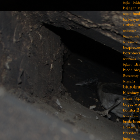
bakt
bajka
bałagan
B
ban
banita
barbarzyńs
Batkobal
B
bestseller
bezduszność
bezkarność
bezpiecz
bezroboc
beztroska
Bia
bękart
bieda
bie
Bieszczady
biografia
biurokra
bliźniacy
błą
błazen
bogactwo
B
bomba
braterstwo
bro
broda
Bruksela
b
brzydota
bulwary