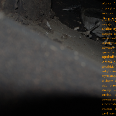
Alaska
A
algorytm
Amazonia
Amer
amnezja
analfabe
a
anegdota
anonimowoś
Antarktyda
antyrakiety
aparatczyk
apokali
Arabia S
arcydzieło
Arktyka
Ar
arystokracj
aspiracje
ata
atak
atrakcje
au
autobus
automat
aut
autostrad
awantura
azyl
babci