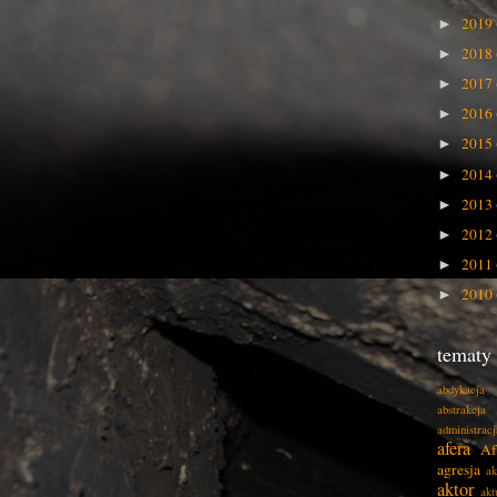
2019
►
2018
►
2017
►
2016
►
2015
►
2014
►
2013
►
2012
►
2011
►
2010
►
tematy
abdykacja
abstrakcja
administracj
afera
Af
agresja
ak
aktor
akt