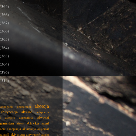
(364)
(366)
(367)
(366)
(365)
(364)
(363)
(364)
(376)
(314)
aborcja
abnegacja
abonament
absurd
abstynencja
adaptacja
adwokat
a
adopcja
adrenalina
ganistan
Afryka
agent
afront
cent
akceptacja
aklamacja
aksjomat
aktywizm
ualność
aktywność
alarm