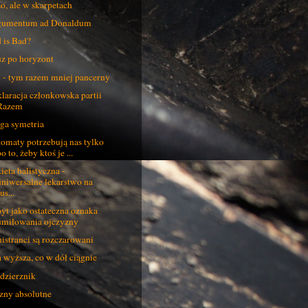
o, ale w skarpetach
gumentum ad Donaldum
 is Bad?
z po horyzont
 - tym razem mniej pancerny
laracja członkowska partii
Razem
ga symetria
omaty potrzebują nas tylko
o to, żeby ktoś je ...
ieta balistyczna -
uniwersalne lekarstwo na
us...
yt jako ostateczna oznaka
umiłowania ojczyzny
istranci są rozczarowani
a wyższa, co w dół ciągnie
dzierznik
zny absolutne