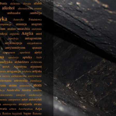
lbania
alfabet
alchemia
alergia
alkohol
alternatywa
amator
ambicja
ambasador
yka
Ameryka Południowa
amunicja
anagram
amputacja
tyzm
anarchia
analiza
anatomia
Anglia
neksja
anioł
angielski
antagonizm
ć
anoreksja
antykoncepcja
antypolonizm
antysemityzm
apanaże
apetyt
apartament
apartheid
psa
apteka
apostazja
Arab
audyjska
architektura
archiwum
areszt
Argentyna
argument
arogancja
artysta
menia
artyleria
a
asceza
asekuranctwo
asertywność
astronauta
astronomia
asymilacja
atom
wizm
ateizm
atmosfera
Australia
Austria
kcja
autarkia
autocenzura
autograf
autokreacja
autorytet
autor
onomia
autoportret
a
awangarda
awans
autosugestia
Azja
awaria
azbest
Azerbejdżan
bagno
a
Babilon
bagażnik
Bahamy