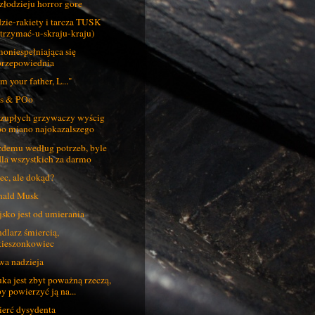
złodzieju horror gore
zie-rakiety i tarcza TUSK
(trzymać-u-skraju-kraju)
oniespełniająca się
przepowiednia
am your father, L..."
s & POo
zupłych grzywaczy wyścig
po miano najokazalszego
demu według potrzeb, byle
dla wszystkich za darmo
ec, ale dokąd?
nald Musk
sko jest od umierania
dlarz śmiercią,
kieszonkowiec
a nadzieja
ka jest zbyt poważną rzeczą,
by powierzyć ją na...
erć dysydenta