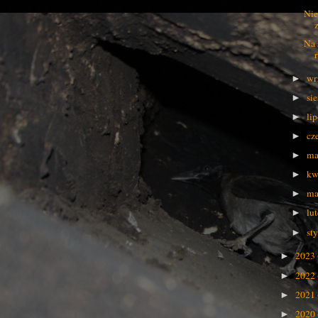
Nie
z
Na 
wr
►
si
►
li
►
cz
►
ma
►
kw
►
ma
►
lu
►
st
►
2023
►
2022
►
2021
►
2020
►