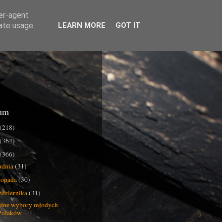
ser-agent
rate usage
LEARN MORE
GOT IT
um
(218)
(364)
(366)
udnia
(31)
stopada
(30)
ździernika
(31)
dne wybory młodych
Polaków