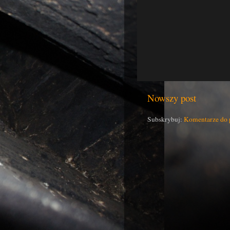
Nowszy post
Subskrybuj:
Komentarze do 