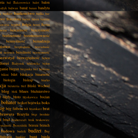
eria
balon
bal
Balcerowicz
balet
banał
bandyta
ałtyk
bałwan
banan
k
bankructwo
bankiet
bańka
bar
two
Barcelona
barter
basen
baterie
Belgia
awaria
bejsbol
beret
Berlin
bezczelność
bezczynność
beton
bezdzietność
bezinteresowność
bezmyślność
beznadzieja
eństwo
bezpłodność
bezradność
ie
bezsilność
bezruch
bezstronność
bezwstyd
bezwzględność
bęben
łoruś
Białystok
biblioteka
bidon
ganie
biegun
biegunka
biel
bielizna
bilet
bilokacja
binarność
bikini
biologia
biskup
biurko
cja
Bliski Wschód
biżuteria
blef
blog
blues
bluźnierstwo
blok
d
błędy
błoto
bocian
błyskawica
bohater
boks
bojkot
bojówka
óg
brat
bóg futbolu
ból
bramkarz
brawura
Brazylia
brąz
brednie
ń
brud
bruderszaft
bruk
brukowiec
brzoza
brzuch
rutalność
Brzeziński
budżet
budowa
budzik
Bug
bunt
Bułgaria
burda
bunkier