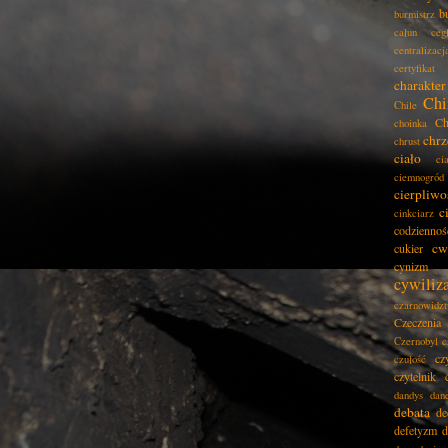
b
burmistrz
całun
ceg
centralizacj
certyfikat
charakter
Chi
Chile
Ch
choinka
chrz
chrust
ciało
ci
ciemnogród
cierpliwo
c
cinkciarz
codziennoś
cw
cukier
cynizm
cywiliz
czarnowidz
Czeczenia
Czernobyl
c
cz
czułość
czytelnik
dandys
dan
debata
de
defetyzm
d