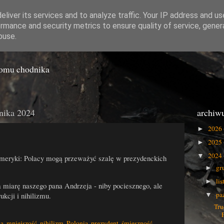
liver its services and to analyze traffic. Your IP address and u
rmance and security metrics to ensure quality of service, gene
o Gówna
buse.
iomu chodnika
rnika 2024
archiw
2026
►
2025
►
2024
▼
eryki: Polacy mogą przeważyć szalę w prezydenckich
gr
►
li
►
 miarę naszego pana Andrzeja - niby pociesznego, ale
pa
ukcji i nihilizmu.
▼
Tru
ja
,
mniejszość
,
nihilizm
,
Polonia
,
prezydent
,
śmieszność
,