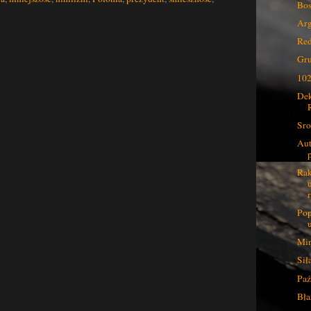
Bos
Ar
Red
Gru
102
Dek
Sro
Aut
p
Rak
r
Pop
Min
Sił
Paź
Bła