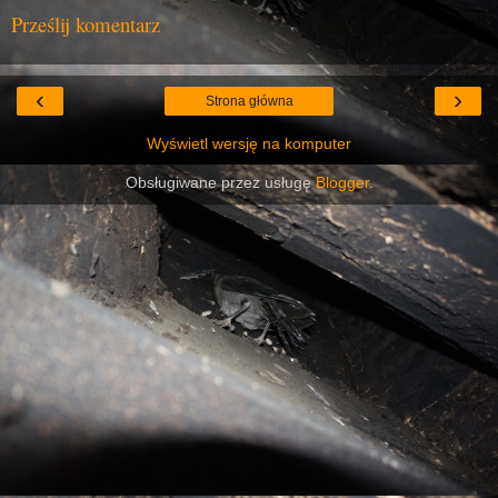
Prześlij komentarz
‹
›
Strona główna
Wyświetl wersję na komputer
Obsługiwane przez usługę
Blogger
.