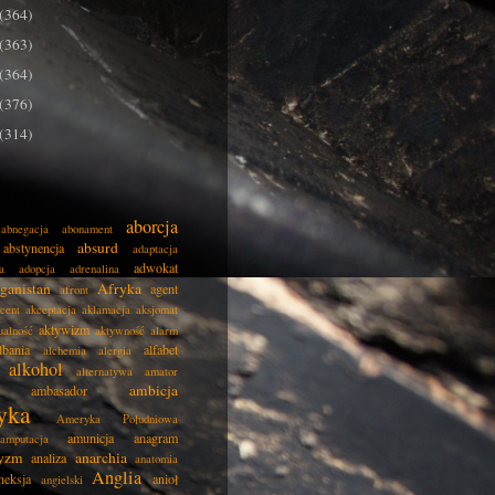
(364)
(363)
(364)
(376)
(314)
aborcja
abnegacja
abonament
absurd
abstynencja
adaptacja
adwokat
a
adopcja
adrenalina
ganistan
Afryka
agent
afront
cent
akceptacja
aklamacja
aksjomat
aktywizm
ualność
aktywność
alarm
lbania
alfabet
alchemia
alergia
alkohol
alternatywa
amator
ambicja
ambasador
yka
Ameryka Południowa
amunicja
anagram
amputacja
tyzm
anarchia
analiza
anatomia
Anglia
neksja
anioł
angielski