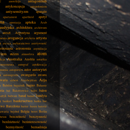
antagonizm
ć
anoreksja
antykoncepcja
antypolonizm
antysemityzm
apanaże
apetyt
apartament
apartheid
psa
apteka
apostazja
Arab
audyjska
architektura
archiwum
areszt
Argentyna
argument
arogancja
artysta
menia
artyleria
a
asceza
asekuranctwo
asertywność
astronauta
astronomia
asymilacja
atom
wizm
ateizm
atmosfera
Australia
Austria
kcja
autarkia
autocenzura
autograf
autokreacja
autorytet
autor
onomia
autoportret
a
awangarda
awans
autosugestia
Azja
awaria
azbest
Azerbejdżan
bagno
a
Babilon
bagażnik
Bahamy
eria
balon
bal
Balcerowicz
balet
banał
bandyta
ałtyk
bałwan
banan
k
bankructwo
bankiet
bańka
bar
two
Barcelona
barter
basen
baterie
Belgia
awaria
bejsbol
beret
Berlin
bezczelność
bezczynność
beton
bezdzietność
bezinteresowność
bezmyślność
beznadzieja