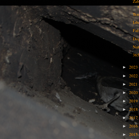
Zab
Trz
Izb
Fał
Dog
Nat
365
2023
►
2022
►
2021
►
2020
►
2019
►
2018
►
2017
►
2016
►
2015
►