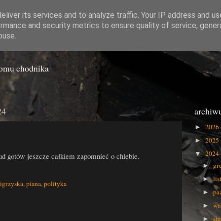
liver its services and to analyze traffic. Your IP address and u
rmance and security metrics to ensure quality of service, gene
o Gówna
buse.
iomu chodnika
24
archiw
2026
►
2025
►
2024
▼
 lud gotów jeszcze całkiem zapomnieć o chlebie.
gr
►
li
►
igrzyska
,
piana
,
polityka
pa
►
wr
►
si
►