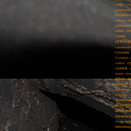
ciało
ci
ciemnogród
cierpliwo
c
cinkciarz
codziennoś
cw
cukier
cynizm
cywiliz
czarnowidz
Czeczenia
Czernobyl
c
cz
czułość
czytelnik
dandys
dan
debata
de
defetyzm
d
degradacja
delegacja
demaskacja
demogra
demonst
depopulacj
desp
desant
determinac