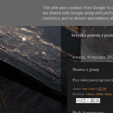
This site uses cookies from Google to de
are shared with Google along with perfo
Miast
statistics, and to detect and address a
brzydka prawda z poz
wtorek, 9 stycznia 20
Strawa z piany
Przy takiej porcji igrzysk
Autor:
bat-i-bal
o
02:30
Etykiety:
chaos
,
chleb
,
dieta
,
Brak komentarzy: