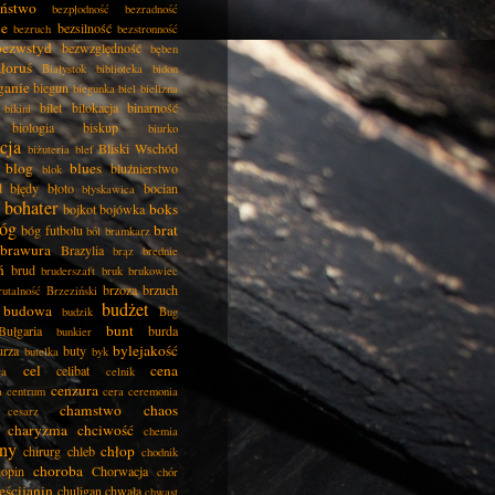
eństwo
bezpłodność
bezradność
ie
bezsilność
bezruch
bezstronność
bezwstyd
bezwzględność
bęben
łoruś
Białystok
biblioteka
bidon
ganie
biegun
biegunka
biel
bielizna
bilet
bilokacja
binarność
bikini
biologia
biskup
biurko
cja
Bliski Wschód
biżuteria
blef
blog
blues
bluźnierstwo
blok
d
błędy
błoto
bocian
błyskawica
bohater
boks
bojkot
bojówka
óg
brat
bóg futbolu
ból
bramkarz
brawura
Brazylia
brąz
brednie
ń
brud
bruderszaft
bruk
brukowiec
brzoza
brzuch
rutalność
Brzeziński
budżet
budowa
budzik
Bug
bunt
Bułgaria
burda
bunkier
bylejakość
urza
buty
butelka
byk
cel
cena
celibat
ła
celnik
cenzura
a
centrum
cera
ceremonia
chamstwo
chaos
cesarz
charyzma
chciwość
chemia
ny
chłop
chirurg
chleb
chodnik
choroba
opin
Chorwacja
chór
eścijanin
chuligan
chwała
chwast