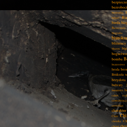
bezpiecz
bezroboc
beztroska
Bia
bękart
bieda
bie
Bieszczady
biografia
biurokra
bliźniacy
błą
błazen
bogactwo
B
bomba
braterstwo
bro
broda
Bruksela
b
brzydota
bulwary
b
burmistrz
całun
ceg
centralizacj
certyfikat
charakter
Chi
Chile
Ch
choinka
chrz
chrust