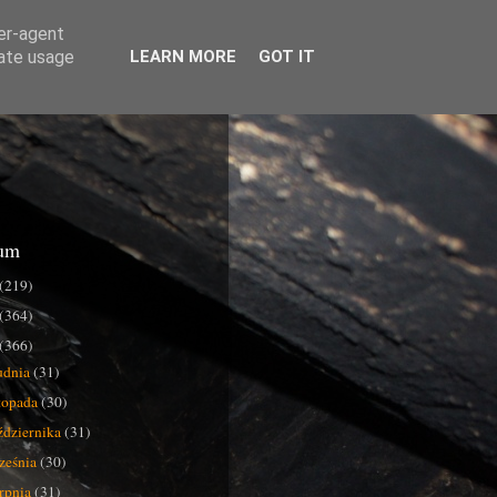
ser-agent
rate usage
LEARN MORE
GOT IT
um
(219)
(364)
(366)
udnia
(31)
stopada
(30)
ździernika
(31)
ześnia
(30)
erpnia
(31)