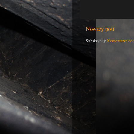
Nowszy post
Subskrybuj:
Komentarze do 