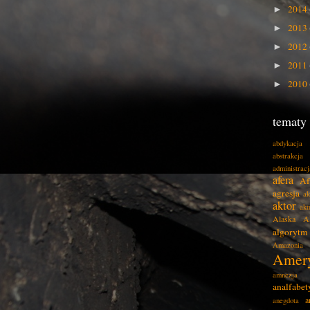
2014
►
2013
►
2012
►
2011
►
2010
►
tematy
abdykacja
abstrakcja
administracj
afera
Af
agresja
ak
aktor
akt
Alaska
A
algorytm
Amazonia
Amer
amnezja
analfabe
a
anegdota