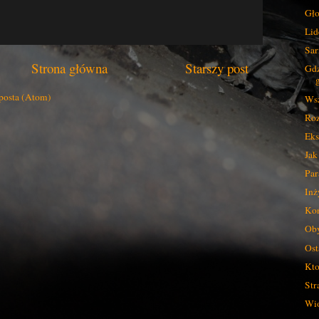
Gł
Lid
Sar
Strona główna
Starszy post
Gdz
posta (Atom)
Wsz
Roz
Eks
Jak
Par
Inż
Koń
Oby
Ost
Kto
Str
Wio