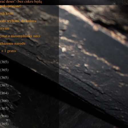
rać deser! (bez cukru będą
spokojniejsze)
ech króli
a do wyboru, do koloru
szyzm
mat o nieomylności sieci
chnienie narodu
 + 1 gratis
(365)
(365)
(365)
(367)
(364)
(366)
(367)
(366)
(365)