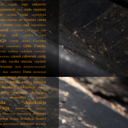
ciąża
ciekawość
asto
ciągnik
ciemność
ciepło
cierpienie
cień
ść
ciężar
cieśnina
ciężarówka
isza
cnota
cło
cmentarz
ciśnienie
cud
ć
country
córka
cudzołóstwo
aniak
cyberatak
cyfryzacja
cykl
cyrk
Cypr
cyrylica
cywil
acja
czarna dziura
Czarnobyl
czas
Czechy
two
czarownica
czek
czekista
czekolada
czereśnie
człowiek
czołg
członek
zerwiec
ystka
czystka etniczna
czystość
ćwiczenie
dach
dalekowzroczność
Dania
e
dane osobowe
darmozjad
centralizacja
decyzja
defenestracja
eficyt
defilada
degenerat
definicja
dekadencja
dekapitacja
dekret
delfin
demagogia
delikatność
demencja
dementi
fia
demokracja
racja
denominacja
dentysta
depresja
a
deportacja
deprawacja
deszcz
eracja
destrukcja
despota
ja
deweloper
determinizm
dewocja