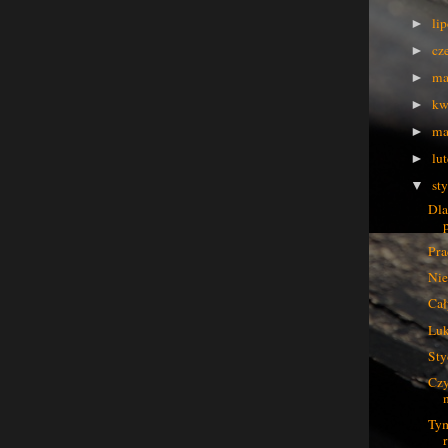
li
►
cz
►
ma
►
kw
►
ma
►
lu
►
st
▼
Dla
Pra
Nie
Cał
Luk
Sty
Czy
Tym