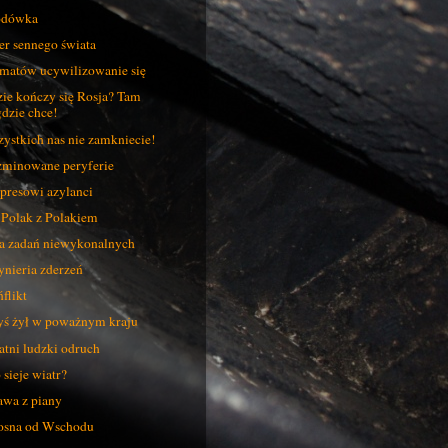
odówka
er sennego świata
matów ucywilizowanie się
ie kończy się Rosja? Tam
gdzie chce!
ystkich nas nie zamkniecie!
minowane peryferie
presowi azylanci
 Polak z Polakiem
a zadań niewykonalnych
ynieria zderzeń
flikt
ś żył w poważnym kraju
atni ludzki odruch
 sieje wiatr?
awa z piany
sna od Wschodu