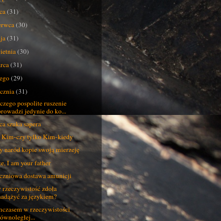
pca
(31)
erwca
(30)
ja
(31)
ietnia
(30)
rca
(31)
tego
(29)
ycznia
(31)
czego pospolite ruszenie
prowadzi jedynie do ko...
ca szuka sapera
 Kim-czy tylko Kim-kiedy
y naród kopie swoją mierzeję
e, I am your father
czniowa dostawa amunicji
 rzeczywistość zdoła
nadążyć za językiem?
czasem w rzeczywistości
równoległej...