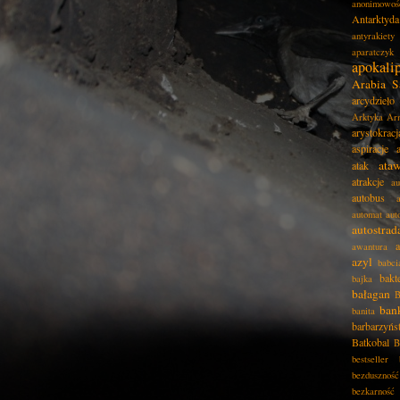
anonimowoś
Antarktyda
antyrakiety
aparatczyk
apokali
Arabia S
arcydzieło
Arktyka
Ar
arystokracj
aspiracje
ata
atak
atrakcje
au
autobus
automat
aut
autostrad
awantura
azyl
babci
bakt
bajka
bałagan
B
ban
banita
barbarzyńs
Batkobal
B
bestseller
bezduszność
bezkarność