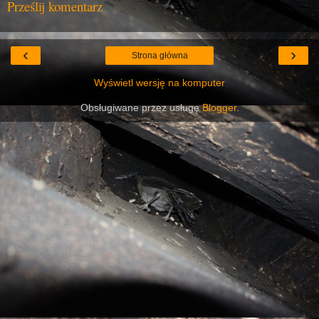
Prześlij komentarz
‹
›
Strona główna
Wyświetl wersję na komputer
Obsługiwane przez usługę
Blogger
.