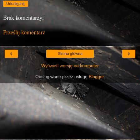
Udostępnij
Brak komentarzy:
Prześlij komentarz
‹
›
Strona główna
Wyświetl wersję na komputer
Obsługiwane przez usługę
Blogger
.