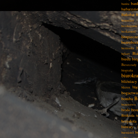
ban
banita
barbarzyńs
Batkobal
B
bestseller
bezduszność
bezkarność
bezpiecz
bezroboc
beztroska
Bia
bękart
bieda
bie
Bieszczady
biografia
biurokra
bliźniacy
błą
błazen
bogactwo
B
bomba
braterstwo
bro
broda
Bruksela
b
brzydota
bulwary
b
burmistrz