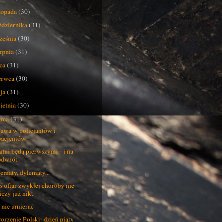
stopada
(30)
ździernika
(31)
ześnia
(30)
erpnia
(31)
pca
(31)
erwca
(30)
ja
(31)
ietnia
(30)
rca
(31)
awa w policjantów i
pacjentów
atni będą pierwszymi - i na
odwrót
ematy, dylematy...
ś ofiar zwykłej choroby nie
iczy już nikt
 nie umierać
orzenie Polski: dzień piąty