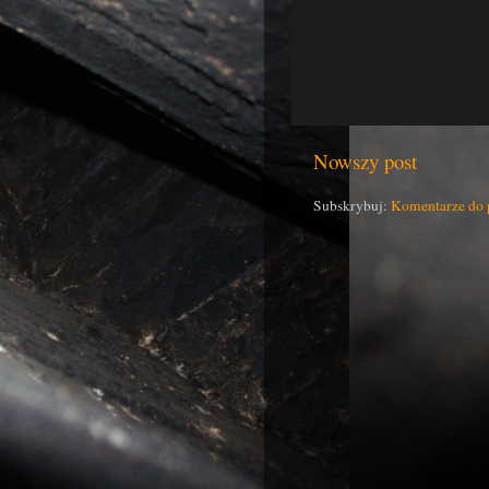
Nowszy post
Subskrybuj:
Komentarze do 