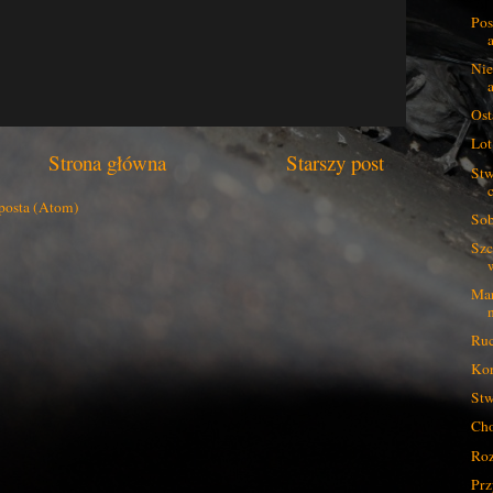
Pos
Nie
Ost
Lot
Strona główna
Starszy post
Stw
posta (Atom)
Sob
Szc
Mar
Ruc
Kor
Stw
Cho
Roz
Prz