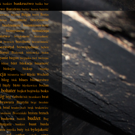
k
bankructwo
bankiet
bańka
bar
two
Barcelona
barter
basen
baterie
Belgia
awaria
bejsbol
beret
Berlin
bezczelność
bezczynność
beton
bezdzietność
bezinteresowność
bezmyślność
beznadzieja
eństwo
bezpłodność
bezradność
ie
bezsilność
bezruch
bezstronność
bezwstyd
bezwzględność
bęben
łoruś
Białystok
biblioteka
bidon
ganie
biegun
biegunka
biel
bielizna
bilet
bilokacja
binarność
bikini
biologia
biskup
biurko
cja
Bliski Wschód
biżuteria
blef
blog
blues
bluźnierstwo
blok
d
błędy
błoto
bocian
błyskawica
bohater
boks
bojkot
bojówka
óg
brat
bóg futbolu
ból
bramkarz
brawura
Brazylia
brąz
brednie
ń
brud
bruderszaft
bruk
brukowiec
brzoza
brzuch
rutalność
Brzeziński
budżet
budowa
budzik
Bug
bunt
Bułgaria
burda
bunkier
bylejakość
urza
buty
butelka
byk
cel
cena
celibat