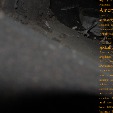
Amazonia
Amer
amnezja
analfabe
a
anegdota
anonimowoś
Antarktyda
antyrakiety
aparatczyk
apokali
Arabia S
arcydzieło
Arktyka
Ar
arystokracj
aspiracje
ata
atak
atrakcje
au
autobus
automat
aut
autostrad
awantura
azyl
babci
bakt
bajka
bałagan
B