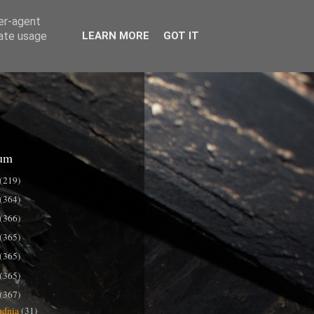
ser-agent
rate usage
LEARN MORE
GOT IT
um
(219)
(364)
(366)
(365)
(365)
(365)
(367)
udnia
(31)