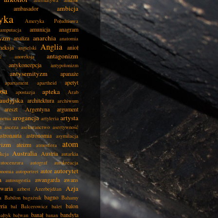
alternatywa
amator
ambicja
ambasador
yka
Ameryka Południowa
amunicja
anagram
amputacja
tyzm
anarchia
analiza
anatomia
Anglia
neksja
anioł
angielski
antagonizm
ć
anoreksja
antykoncepcja
antypolonizm
antysemityzm
apanaże
apetyt
apartament
apartheid
psa
apteka
apostazja
Arab
audyjska
architektura
archiwum
areszt
Argentyna
argument
arogancja
artysta
menia
artyleria
a
asceza
asekuranctwo
asertywność
astronauta
astronomia
asymilacja
atom
wizm
ateizm
atmosfera
Australia
Austria
kcja
autarkia
autocenzura
autograf
autokreacja
autorytet
autor
onomia
autoportret
a
awangarda
awans
autosugestia
Azja
awaria
azbest
Azerbejdżan
bagno
a
Babilon
bagażnik
Bahamy
eria
balon
bal
Balcerowicz
balet
banał
bandyta
ałtyk
bałwan
banan