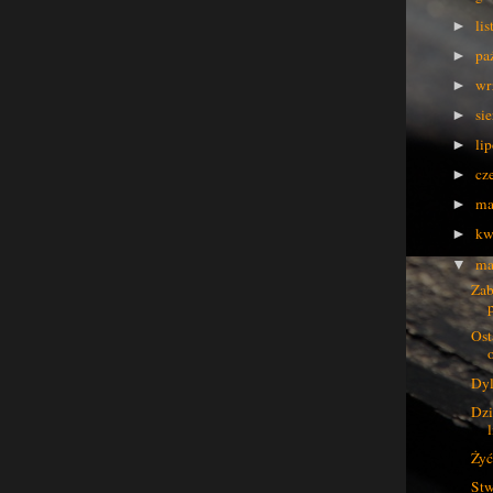
li
►
pa
►
wr
►
si
►
li
►
cz
►
ma
►
kw
►
ma
▼
Zab
Ost
Dyl
Dzi
l
Żyć
Stw