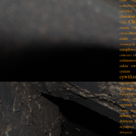
całun
ceg
centralizacj
certyfikat
charakter
Chi
Chile
Ch
choinka
chrz
chrust
ciało
ci
ciemnogród
cierpliwo
c
cinkciarz
codziennoś
cw
cukier
cynizm
cywiliz
czarnowidz
Czeczenia
Czernobyl
c
cz
czułość
czytelnik
dandys
dan
debata
de
defetyzm
d
degradacja
delegacja