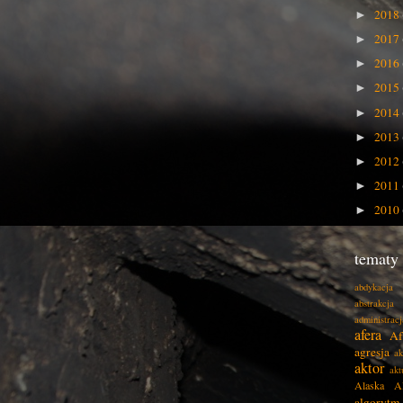
2018
►
2017
►
2016
►
2015
►
2014
►
2013
►
2012
►
2011
►
2010
►
tematy
abdykacja
abstrakcja
administracj
afera
Af
agresja
ak
aktor
akt
Alaska
A
algorytm