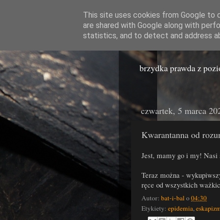
This site uses cookies from Google to de
are shared with Google along with perfo
Miast
statistics, and to detect and address a
brzydka prawda z poz
czwartek, 5 marca 20
Kwarantanna od roz
Jest, mamy go i my! Nasi s
Teraz można - wykupiwszy
ręce od wszystkich ważkic
Autor:
bat-i-bal
o
04:30
Etykiety:
epidemia
,
eskapiz