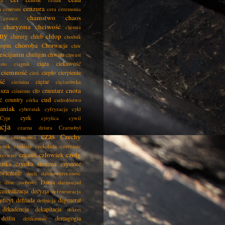
ła
celnik
cenzura
a
centrum
cera
ceremonia
chamstwo
chaos
cesarz
charyzma
chciwość
chemia
ny
chłop
chirurg
chleb
chodnik
choroba
opin
Chorwacja
chór
eścijanin
chuligan
chwała
chwast
ciąża
ciekawość
asto
ciągnik
ciemność
ciepło
cierpienie
cień
ść
ciężar
cieśnina
ciężarówka
isza
cnota
cło
cmentarz
ciśnienie
cud
ć
country
córka
cudzołóstwo
aniak
cyberatak
cyfryzacja
cykl
cyrk
Cypr
cyrylica
cywil
acja
czarna dziura
Czarnobyl
czas
Czechy
two
czarownica
czek
czekista
czekolada
czereśnie
człowiek
czołg
członek
zerwiec
ystka
czystka etniczna
czystość
ćwiczenie
dach
dalekowzroczność
Dania
e
dane osobowe
darmozjad
centralizacja
decyzja
defenestracja
eficyt
defilada
degenerat
definicja
dekadencja
dekapitacja
dekret
delfin
demagogia
delikatność