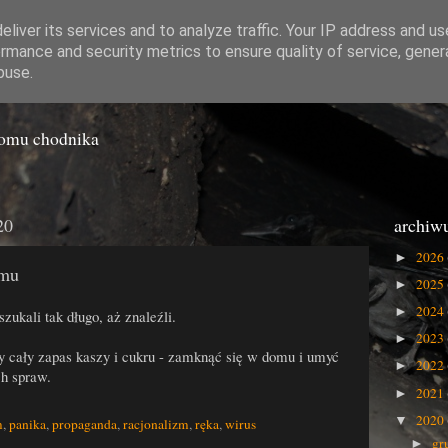
liver its services and to analyze traffic. Your IP address and u
rmance and security metrics to ensure quality of service, gene
o Gówna
buse.
iomu chodnika
20
archiw
2026
►
umu
2025
►
2024
►
zukali tak długo, aż znaleźli.
2023
►
 cały zapas kaszy i cukru - zamknąć się w domu i umyć
2022
►
h spraw.
2021
►
2020
▼
m
,
panika
,
propaganda
,
racjonalizm
,
ręka
,
wirus
gr
►