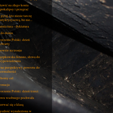
tawić na złego konia
apokalipsy i przegrać
 pytaj, kto niesie tarczę
antykryzysową, bo nie...
atnia tura - dyktatura
 do domu
orzenie Polski: dzień
czwarty
owtór na tronie
zepkowska Joanno, słowa do
wypowiedzenia
ne perspektywy powrotu do
normalności
homy cel
onacja
orzenie Polski: dzień trzeci
wu wsobnego pochwała
erwać się z klasą
yszłość wynaleziona w