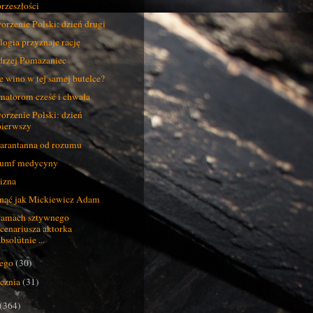
przeszłości
orzenie Polski: dzień drugi
logia przyznaje rację
rzej Pomazaniec
e wino w tej samej butelce?
atorom cześć i chwała
orzenie Polski: dzień
pierwszy
rantanna od rozumu
yumf medycyny
izna
nąć jak Mickiewicz Adam
amach sztywnego
scenariusza aktorka
bsolutnie ...
tego
(30)
ycznia
(31)
(364)