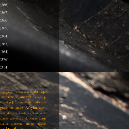
(366)
(367)
(366)
(365)
(364)
(363)
(364)
(376)
(314)
aborcja
abnegacja
abonament
absurd
abstynencja
adaptacja
adwokat
a
adopcja
adrenalina
ganistan
Afryka
agent
afront
cent
akceptacja
aklamacja
aksjomat
aktywizm
ualność
aktywność
alarm
lbania
alfabet
alchemia
alergia
alkohol