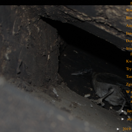
Stw
Bio
And
Inn
Dom
Stw
Kwa
Tr
Tan
Zgi
W r
a
lu
►
st
►
2019
►