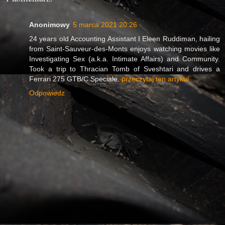
Anonimowy
5 marca 2021 20:26
24 years old Accounting Assistant I Eleen Ruddiman, hailing
from Saint-Sauveur-des-Monts enjoys watching movies like
Investigating Sex (a.k.a. Intimate Affairs) and Community.
Took a trip to Thracian Tomb of Sveshtari and drives a
Ferrari 275 GTB/C Speciale.
przeczytaj ten artykul
Odpowiedz