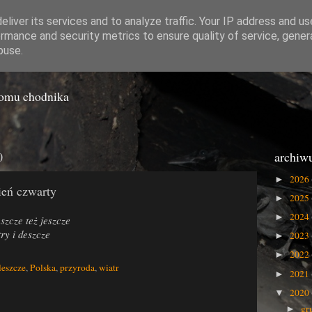
liver its services and to analyze traffic. Your IP address and u
rmance and security metrics to ensure quality of service, gene
o Gówna
buse.
iomu chodnika
0
archiw
2026
►
ień czwarty
2025
►
2024
►
szcze też jeszcze
ry i deszcze
2023
►
2022
►
leszcze
,
Polska
,
przyroda
,
wiatr
2021
►
2020
▼
gr
►