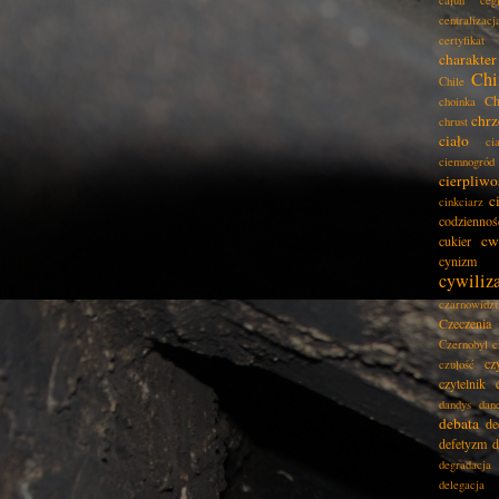
całun
ceg
centralizacj
certyfikat
charakter
Chi
Chile
Ch
choinka
chrz
chrust
ciało
ci
ciemnogród
cierpliwo
c
cinkciarz
codziennoś
cw
cukier
cynizm
cywiliz
czarnowidz
Czeczenia
Czernobyl
c
cz
czułość
czytelnik
dandys
dan
debata
de
defetyzm
d
degradacja
delegacja