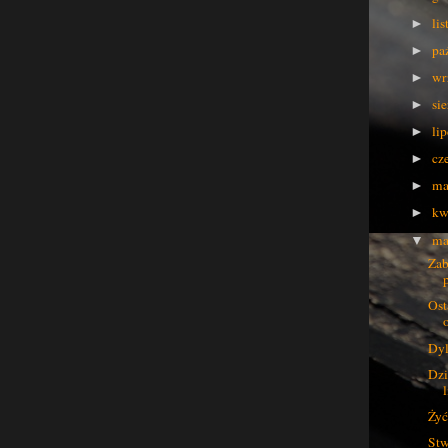
li
►
pa
►
wr
►
si
►
li
►
cz
►
ma
►
kw
►
ma
▼
Zab
Ost
Dyl
Dzi
l
Żyć
Stw