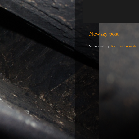
Nowszy post
Subskrybuj:
Komentarze do 