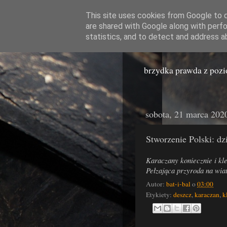
This site uses cookies from Google to de
are shared with Google along with perfo
Miast
statistics, and to detect and address a
brzydka prawda z poz
sobota, 21 marca 202
Stworzenie Polski: dz
Karaczany koniecznie i kle
Pełzająca przyroda na wiat
Autor:
bat-i-bal
o
03:00
Etykiety:
deszcz
,
karaczan
,
k