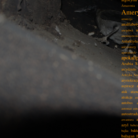
Amazonia
Amer
amnezja
analfabe
a
anegdota
anonimowoś
Antarktyda
antyrakiety
aparatczyk
apokali
Arabia S
arcydzieło
Arktyka
Ar
arystokracj
aspiracje
ata
atak
atrakcje
au
autobus
automat
aut
autostrad
awantura
azyl
babci
bakt
bajka
bałagan
B