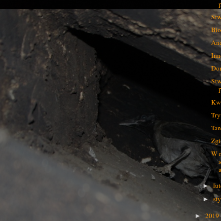
Stw
Bio
And
Inn
Dom
Stw
Kwa
Tr
Tan
Zgi
W r
a
lu
►
st
►
2019
►