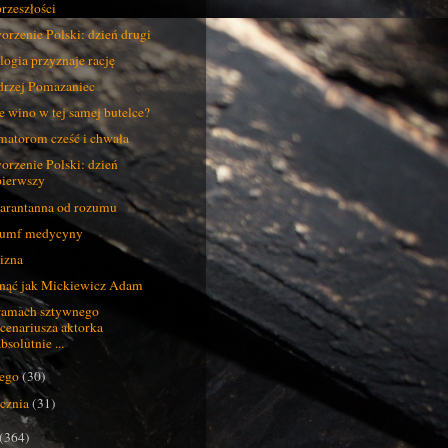
przeszłości
orzenie Polski: dzień drugi
logia przyznaje rację
rzej Pomazaniec
e wino w tej samej butelce?
atorom cześć i chwała
orzenie Polski: dzień
pierwszy
rantanna od rozumu
yumf medycyny
izna
nąć jak Mickiewicz Adam
amach sztywnego
scenariusza aktorka
bsolutnie ...
tego
(30)
ycznia
(31)
(364)