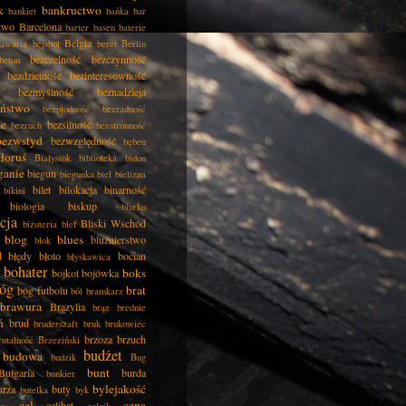
k
bankructwo
bankiet
bańka
bar
two
Barcelona
barter
basen
baterie
Belgia
awaria
bejsbol
beret
Berlin
bezczelność
bezczynność
beton
bezdzietność
bezinteresowność
bezmyślność
beznadzieja
eństwo
bezpłodność
bezradność
ie
bezsilność
bezruch
bezstronność
bezwstyd
bezwzględność
bęben
łoruś
Białystok
biblioteka
bidon
ganie
biegun
biegunka
biel
bielizna
bilet
bilokacja
binarność
bikini
biologia
biskup
biurko
cja
Bliski Wschód
biżuteria
blef
blog
blues
bluźnierstwo
blok
d
błędy
błoto
bocian
błyskawica
bohater
boks
bojkot
bojówka
óg
brat
bóg futbolu
ból
bramkarz
brawura
Brazylia
brąz
brednie
ń
brud
bruderszaft
bruk
brukowiec
brzoza
brzuch
rutalność
Brzeziński
budżet
budowa
budzik
Bug
bunt
Bułgaria
burda
bunkier
bylejakość
urza
buty
butelka
byk
cel
cena
celibat