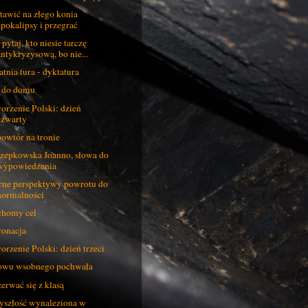
tawić na złego konia
apokalipsy i przegrać
 pytaj, kto niesie tarczę
antykryzysową, bo nie...
atnia tura - dyktatura
 do domu
orzenie Polski: dzień
czwarty
owtór na tronie
zepkowska Joanno, słowa do
wypowiedzenia
ne perspektywy powrotu do
normalności
homy cel
onacja
orzenie Polski: dzień trzeci
wu wsobnego pochwała
erwać się z klasą
yszłość wynaleziona w