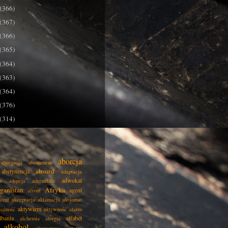
(366)
(367)
(366)
(365)
(364)
(363)
(364)
(376)
(314)
aborcja
abnegacja
abonament
absurd
abstynencja
adaptacja
adwokat
a
adopcja
adrenalina
ganistan
Afryka
agent
afront
cent
akceptacja
aklamacja
aksjomat
aktywizm
ualność
aktywność
alarm
lbania
alfabet
alchemia
alergia
alkohol