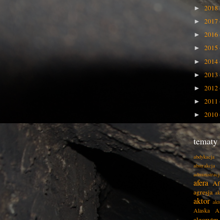
2018
►
2017
►
2016
►
2015
►
2014
►
2013
►
2012
►
2011
►
2010
►
tematy
abdykacja
abstrakcja
administracj
afera
Af
agresja
ak
aktor
akt
Alaska
A
algorytm