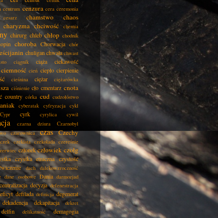
ła
celnik
cenzura
a
centrum
cera
ceremonia
chamstwo
chaos
cesarz
charyzma
chciwość
chemia
ny
chłop
chirurg
chleb
chodnik
choroba
opin
Chorwacja
chór
eścijanin
chuligan
chwała
chwast
ciąża
ciekawość
asto
ciągnik
ciemność
ciepło
cierpienie
cień
ść
ciężar
cieśnina
ciężarówka
isza
cnota
cło
cmentarz
ciśnienie
cud
ć
country
córka
cudzołóstwo
aniak
cyberatak
cyfryzacja
cykl
cyrk
Cypr
cyrylica
cywil
acja
czarna dziura
Czarnobyl
czas
Czechy
two
czarownica
czek
czekista
czekolada
czereśnie
człowiek
czołg
członek
zerwiec
ystka
czystka etniczna
czystość
ćwiczenie
dach
dalekowzroczność
Dania
e
dane osobowe
darmozjad
centralizacja
decyzja
defenestracja
eficyt
defilada
degenerat
definicja
dekadencja
dekapitacja
dekret
delfin
demagogia
delikatność