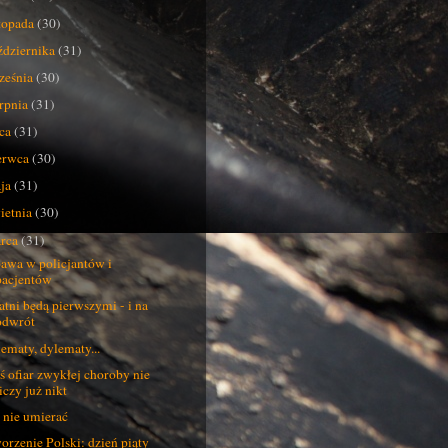
stopada
(30)
ździernika
(31)
ześnia
(30)
erpnia
(31)
pca
(31)
erwca
(30)
ja
(31)
ietnia
(30)
rca
(31)
awa w policjantów i
pacjentów
atni będą pierwszymi - i na
odwrót
ematy, dylematy...
ś ofiar zwykłej choroby nie
iczy już nikt
 nie umierać
orzenie Polski: dzień piąty