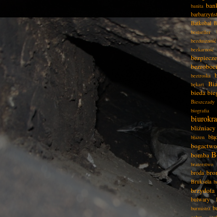
ban
banita
barbarzyńs
Batkobal
B
bestseller
bezduszność
bezkarność
bezpiecz
bezroboc
beztroska
Bia
bękart
bieda
bie
Bieszczady
biografia
biurokra
bliźniacy
błą
błazen
bogactwo
B
bomba
braterstwo
bro
broda
Bruksela
b
brzydota
bulwary
b
burmistrz