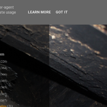
ser-agent
rate usage
LEARN MORE
GOT IT
um
(220)
(364)
(366)
(365)
(365)
(365)
(367)
udnia
(31)