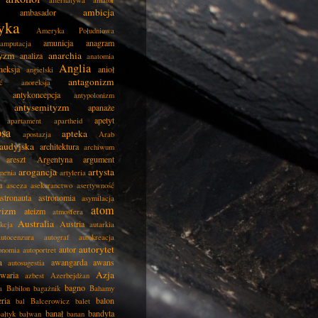
alternatywa
amator
ambicja
ambasador
yka
Ameryka Południowa
amunicja
anagram
amputacja
tyzm
anarchia
analiza
anatomia
Anglia
neksja
anioł
angielski
antagonizm
ć
anoreksja
antykoncepcja
antypolonizm
antysemityzm
apanaże
apetyt
apartament
apartheid
psa
apteka
apostazja
Arab
audyjska
architektura
archiwum
areszt
Argentyna
argument
arogancja
artysta
menia
artyleria
a
asceza
asekuranctwo
asertywność
astronauta
astronomia
asymilacja
atom
wizm
ateizm
atmosfera
Australia
Austria
kcja
autarkia
autocenzura
autograf
autokreacja
autorytet
autor
onomia
autoportret
a
awangarda
awans
autosugestia
Azja
awaria
azbest
Azerbejdżan
bagno
a
Babilon
bagażnik
Bahamy
eria
balon
bal
Balcerowicz
balet
banał
bandyta
ałtyk
bałwan
banan