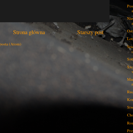
Pos
Nie
Strona główna
Starszy post
Ost
Lot
posta (Atom)
Stw
Sob
Szc
Mar
Ruc
Kor
Stw
Cho
Roz
Prz