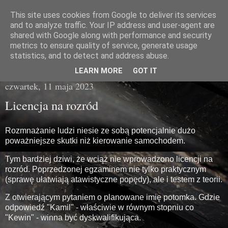
This site uses cookies from Google to deliver its services
Miasto Gówna
and to analyze traffic. Your IP address and user-agent are
shared with Google along with performance and security
metrics to ensure quality of service, generate usage
brzydka prawda z poziomu chodnika
statistics, and to detect and address abuse.
LEARN MORE
GOT IT
czwartek, 11 maja 2023
Licencja na rozród
Rozmnażanie ludzi niesie ze sobą potencjalnie dużo
poważniejsze skutki niż kierowanie samochodem.
Tym bardziej dziwi, że wciąż nie wprowadzono licencji na
rozród. Poprzedzonej egzaminem nie tylko praktycznym
(sprawę ułatwiają atawistyczne popędy), ale i testem z teorii.
Z otwierającym pytaniem o planowane imię potomka. Gdzie
odpowiedź "Kamil" - właściwie w równym stopniu co
"Kewin" - winna być dyskwalifikująca.