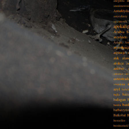
a
anegdota
anonimowoś
Antarktyda
antyrakiety
aparatczyk
apokali
Arabia S
arcydzieło
Arktyka
Ar
arystokracj
aspiracje
ata
atak
atrakcje
au
autobus
automat
aut
autostrad
awantura
azyl
babci
bakt
bajka
bałagan
B
ban
banita
barbarzyńs
Batkobal
B
bestseller
bezduszność