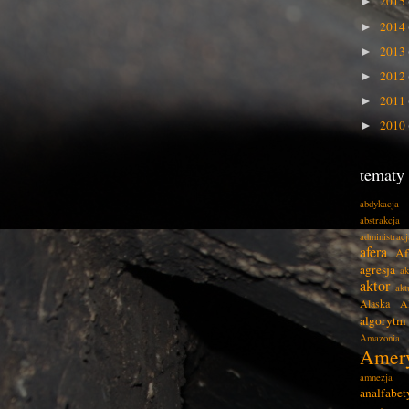
2015
►
2014
►
2013
►
2012
►
2011
►
2010
►
tematy
abdykacja
abstrakcja
administracj
afera
Af
agresja
ak
aktor
akt
Alaska
A
algorytm
Amazonia
Amer
amnezja
analfabe