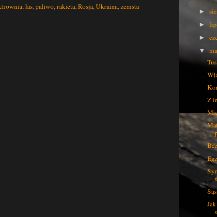
ktrownia
,
las
,
paliwo
,
rakieta
,
Rosja
,
Ukraina
,
zemsta
si
►
li
►
cz
►
ma
▼
Tus
Wła
Koń
Z i
Mie
Mat
Bez
Egz
Sy
Sąs
Jak