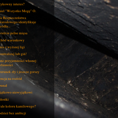
ykowny interes?
iel "Wszystko Mogę" O.
a Bezpieczeństwa
Narodowego identyfikuje
ródła...
ietrze pełne mięsa
chód warunkowy
zes z wyższej ligi
entralizuj lub giń!
ste przyjemności własnej
własności
erunek zły i jeszcze gorszy
encja na rozród
unał
ątkowo niewyjątkowi
łostki
ale koloru kamilowego?
dzież bez ambicji