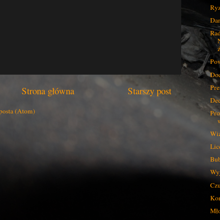
Ryz
Dan
Rad
ź
Pow
Do
Pre
Strona główna
Starszy post
Dec
posta (Atom)
Pro
Wiz
Lic
Bub
Wyj
Czu
Kor
Mło