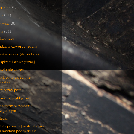
erpnia
(31)
pca
(31)
erwca
(30)
ja
(31)
ka onuca
dza w czwórcy jedyna
skie zaloty (do stolicy)
nspiracji wewnętrznej
szkanie za zero
ki, co to dzieci nie
produkują
pieczny port
aminy praktyczne
metryzm w wydaniu
wojennym
iedzi
 tata pożyczał nastolatkowi
samochód pod warunk...