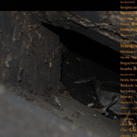
bezkarność
bezpiecz
bezroboc
beztroska
Bia
bękart
bieda
bie
Bieszczady
biografia
biurokra
bliźniacy
błą
błazen
bogactwo
B
bomba
braterstwo
bro
broda
Bruksela
b
brzydota
bulwary
b
burmistrz
całun
ceg
centralizacj
certyfikat
charakter
Chi
Chile
Ch
choinka