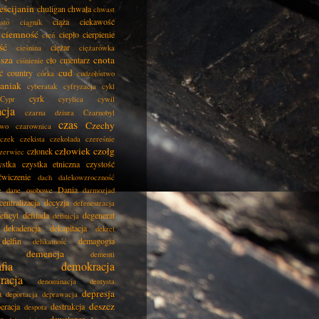
eścijanin
chuligan
chwała
chwast
ciąża
ciekawość
asto
ciągnik
ciemność
ciepło
cierpienie
cień
ść
ciężar
cieśnina
ciężarówka
isza
cnota
cło
cmentarz
ciśnienie
cud
ć
country
córka
cudzołóstwo
aniak
cyberatak
cyfryzacja
cykl
cyrk
Cypr
cyrylica
cywil
acja
czarna dziura
Czarnobyl
czas
Czechy
two
czarownica
czek
czekista
czekolada
czereśnie
człowiek
czołg
członek
zerwiec
ystka
czystka etniczna
czystość
ćwiczenie
dach
dalekowzroczność
Dania
e
dane osobowe
darmozjad
centralizacja
decyzja
defenestracja
eficyt
defilada
degenerat
definicja
dekadencja
dekapitacja
dekret
delfin
demagogia
delikatność
demencja
dementi
fia
demokracja
racja
denominacja
dentysta
depresja
a
deportacja
deprawacja
deszcz
eracja
destrukcja
despota