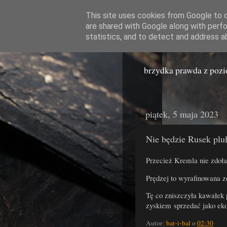
This site uses cookies from Google to de
are shared with Google along with perfo
Miast
statistics, and to detect and address a
brzydka prawda z poz
piątek, 5 maja 2023
Nie będzie Rusek plu
Przecież Kremla nie zdoła
Prędzej to wyrafinowana 
Tę co zniszczyła kawałek 
zyskiem sprzedać jako eko
Autor:
bat-i-bal
o
02:30