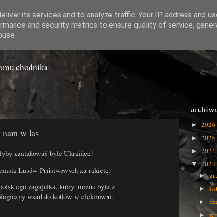
liver its services and to analyze traffic. Your IP address and u
rmance and security metrics to ensure quality of service, gene
o Gówna
buse.
iomu chodnika
archiw
2026
►
ł nam w las
2025
►
2024
►
łyby zaatakować byle Ukraińce!
2023
▼
zemsta Lasów Państwowych za rakietę.
gr
►
polskiego zagajnika, który można było z
li
►
logiczny wsad do kotłów w elektrowni.
pa
►
wr
►