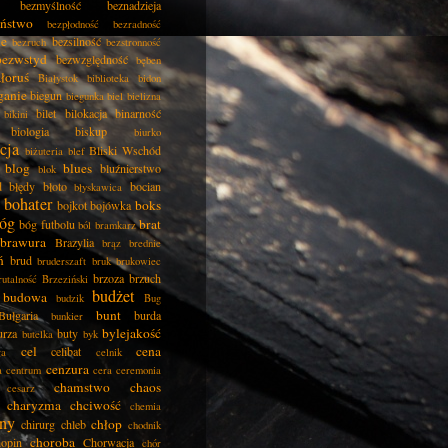
bezmyślność
beznadzieja
eństwo
bezpłodność
bezradność
ie
bezsilność
bezruch
bezstronność
bezwstyd
bezwzględność
bęben
łoruś
Białystok
biblioteka
bidon
ganie
biegun
biegunka
biel
bielizna
bilet
bilokacja
binarność
bikini
biologia
biskup
biurko
cja
Bliski Wschód
biżuteria
blef
blog
blues
bluźnierstwo
blok
d
błędy
błoto
bocian
błyskawica
bohater
boks
bojkot
bojówka
óg
brat
bóg futbolu
ból
bramkarz
brawura
Brazylia
brąz
brednie
ń
brud
bruderszaft
bruk
brukowiec
brzoza
brzuch
rutalność
Brzeziński
budżet
budowa
budzik
Bug
bunt
Bułgaria
burda
bunkier
bylejakość
urza
buty
butelka
byk
cel
cena
celibat
ła
celnik
cenzura
a
centrum
cera
ceremonia
chamstwo
chaos
cesarz
charyzma
chciwość
chemia
ny
chłop
chirurg
chleb
chodnik
choroba
opin
Chorwacja
chór