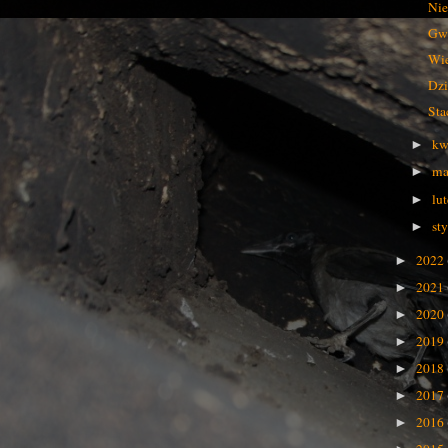
Nie
Gwi
Wie
Dzi
Sta
kw
►
ma
►
lu
►
st
►
2022
►
2021
►
2020
►
2019
►
2018
►
2017
►
2016
►