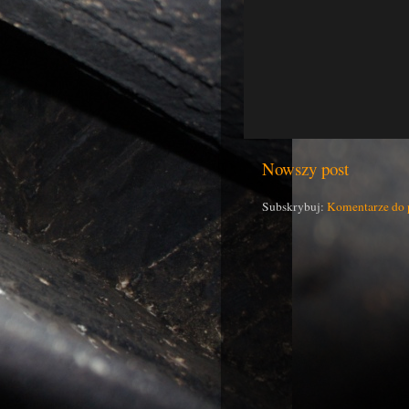
Nowszy post
Subskrybuj:
Komentarze do 