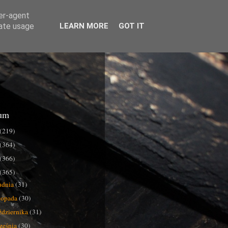
ser-agent
rate usage
LEARN MORE
GOT IT
um
(219)
(364)
(366)
(365)
udnia
(31)
stopada
(30)
ździernika
(31)
ześnia
(30)