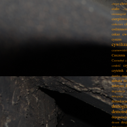
chrz
chrust
ciało
ci
ciemnogród
cierpliwo
c
cinkciarz
codziennoś
cw
cukier
cynizm
cywiliz
czarnowidz
Czeczenia
Czernobyl
c
cz
czułość
czytelnik
dandys
dan
debata
de
defetyzm
d
degradacja
delegacja
demaskacja
demogra
demonst
depopulacj
desp
desant