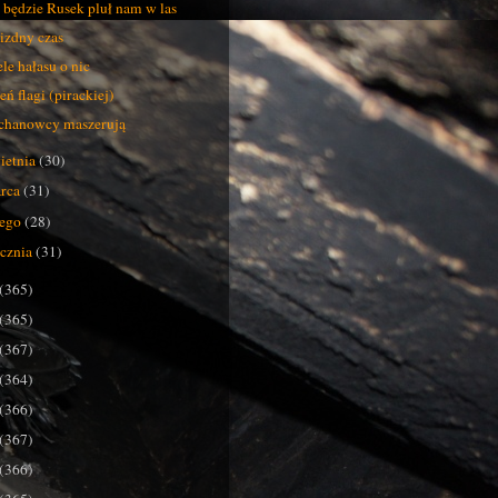
 będzie Rusek pluł nam w las
zdny czas
le hałasu o nic
eń flagi (pirackiej)
chanowcy maszerują
ietnia
(30)
rca
(31)
tego
(28)
ycznia
(31)
(365)
(365)
(367)
(364)
(366)
(367)
(366)