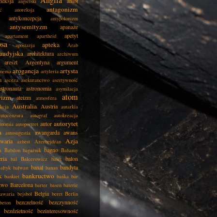
Anglia
neksja
anioł
angielski
antagonizm
ć
anoreksja
antykoncepcja
antypolonizm
antysemityzm
apanaże
apetyt
apartament
apartheid
psa
apteka
apostazja
Arab
audyjska
architektura
archiwum
areszt
Argentyna
argument
arogancja
artysta
menia
artyleria
a
asceza
asekuranctwo
asertywność
astronauta
astronomia
asymilacja
atom
wizm
ateizm
atmosfera
Australia
Austria
kcja
autarkia
autocenzura
autograf
autokreacja
autorytet
autor
onomia
autoportret
a
awangarda
awans
autosugestia
Azja
awaria
azbest
Azerbejdżan
bagno
a
Babilon
bagażnik
Bahamy
eria
balon
bal
Balcerowicz
balet
banał
bandyta
ałtyk
bałwan
banan
k
bankructwo
bankiet
bańka
bar
two
Barcelona
barter
basen
baterie
Belgia
awaria
bejsbol
beret
Berlin
bezczelność
bezczynność
beton
bezdzietność
bezinteresowność