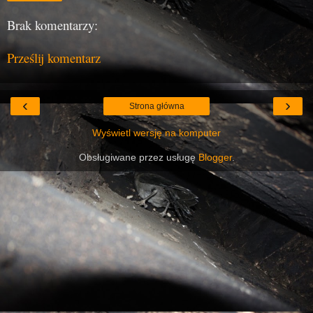
Brak komentarzy:
Prześlij komentarz
‹
›
Strona główna
Wyświetl wersję na komputer
Obsługiwane przez usługę
Blogger
.