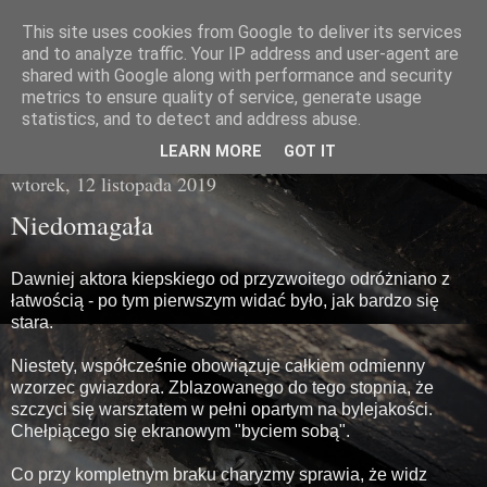
This site uses cookies from Google to deliver its services
Miasto Gówna
and to analyze traffic. Your IP address and user-agent are
shared with Google along with performance and security
metrics to ensure quality of service, generate usage
brzydka prawda z poziomu chodnika
statistics, and to detect and address abuse.
LEARN MORE
GOT IT
wtorek, 12 listopada 2019
Niedomagała
Dawniej aktora kiepskiego od przyzwoitego odróżniano z
łatwością - po tym pierwszym widać było, jak bardzo się
stara.
Niestety, współcześnie obowiązuje całkiem odmienny
wzorzec gwiazdora. Zblazowanego do tego stopnia, że
szczyci się warsztatem w pełni opartym na bylejakości.
Chełpiącego się ekranowym "byciem sobą".
Co przy kompletnym braku charyzmy sprawia, że widz