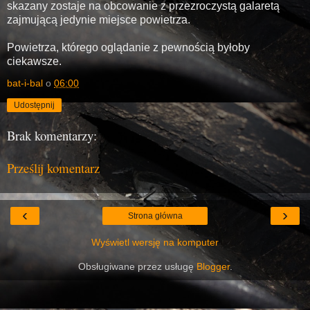
skazany zostaje na obcowanie z przezroczystą galaretą
zajmującą jedynie miejsce powietrza.
Powietrza, którego oglądanie z pewnością byłoby
ciekawsze.
bat-i-bal
o
06:00
Udostępnij
Brak komentarzy:
Prześlij komentarz
‹
›
Strona główna
Wyświetl wersję na komputer
Obsługiwane przez usługę
Blogger
.