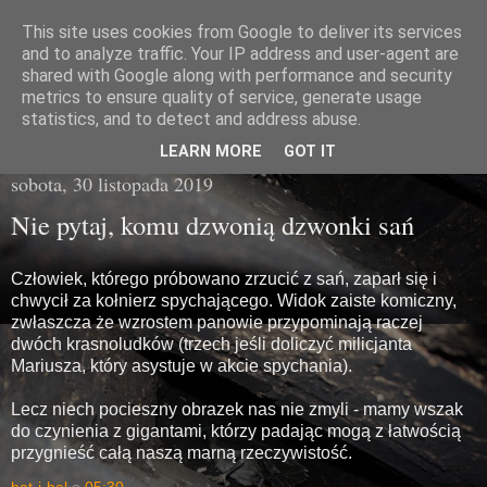
This site uses cookies from Google to deliver its services
Miasto Gówna
and to analyze traffic. Your IP address and user-agent are
shared with Google along with performance and security
metrics to ensure quality of service, generate usage
brzydka prawda z poziomu chodnika
statistics, and to detect and address abuse.
LEARN MORE
GOT IT
sobota, 30 listopada 2019
Nie pytaj, komu dzwonią dzwonki sań
Człowiek, którego próbowano zrzucić z sań, zaparł się i
chwycił za kołnierz spychającego. Widok zaiste komiczny,
zwłaszcza że wzrostem panowie przypominają raczej
dwóch krasnoludków (trzech jeśli doliczyć milicjanta
Mariusza, który asystuje w akcie spychania).
Lecz niech pocieszny obrazek nas nie zmyli - mamy wszak
do czynienia z gigantami, którzy padając mogą z łatwością
przygnieść całą naszą marną rzeczywistość.
bat-i-bal
o
05:30