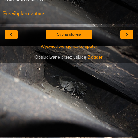
Prześlij komentarz
‹
›
Strona główna
Wyświetl wersję na komputer
Obsługiwane przez usługę
Blogger
.