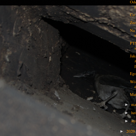
Ode
Co 
Zno
Na 
PTS
Jak
p
Ego
Wóz
Mat
ma
►
lu
►
st
►
2020
►