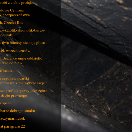
robi z ciebie prolaj...
ądowe Centrum
Niebezpieczeństwa
h, Czech i Rus
ak-katolik-alkoholik-burak-
ponurak
 dwa minusy nie dają plusa
sek wszech czasów
i Beata, co umie oddzielić
ziarna od plew
a locuta...
czego szwajcarski
rzemieślnik ma zawsze rację?
szt profilaktyczny jako żebro
ustroju prawnego
kopane
barze dobrego smaku
szczymarmurek
lat paragrafu 22