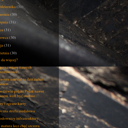
ździernika
(31)
ześnia
(30)
erpnia
(31)
pca
(31)
erwca
(30)
ja
(31)
ietnia
(30)
 da więcej?
go na miarę naszych
możliwości
prostu umrzeć to dziś żaden
honor
wdziwie polski Polak nawet
razem woli być osobno
ty i zgrane karty
czna strefa medalowa
odownicy infrastruktury
 matura lecz chęć szczera