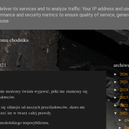
liver its services and to analyze traffic. Your IP address and u
rmance and security metrics to ensure quality of service, gene
o Gówna
buse.
iomu chodnika
021
archiw
2026
►
2025
►
2024
►
nie możemy światu wyjawić, póki nie staniemy się
ladowców.
2023
►
2022
►
się silniejsi od naszych prześladowców, skoro nie
zeć im w twarz całej prawdy.
2021
▼
gr
►
smoleńskiego imposybilizmu.
li
►