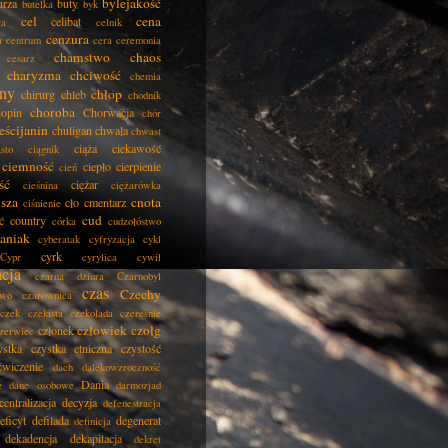
bylejakość
urza
buty
butelka
byk
cel
cena
celibat
ła
celnik
cenzura
a
centrum
cera
ceremonia
chamstwo
chaos
cesarz
charyzma
chciwość
chemia
ny
chłop
chirurg
chleb
chodnik
choroba
opin
Chorwacja
chór
eścijanin
chuligan
chwała
chwast
ciąża
ciekawość
asto
ciągnik
ciemność
ciepło
cierpienie
cień
ść
ciężar
cieśnina
ciężarówka
isza
cnota
cło
cmentarz
ciśnienie
cud
ć
country
córka
cudzołóstwo
aniak
cyberatak
cyfryzacja
cykl
cyrk
Cypr
cyrylica
cywil
acja
czarna dziura
Czarnobyl
czas
Czechy
two
czarownica
czek
czekista
czekolada
czereśnie
człowiek
czołg
członek
zerwiec
ystka
czystka etniczna
czystość
ćwiczenie
dach
dalekowzroczność
Dania
e
dane osobowe
darmozjad
centralizacja
decyzja
defenestracja
eficyt
defilada
degenerat
definicja
dekadencja
dekapitacja
dekret