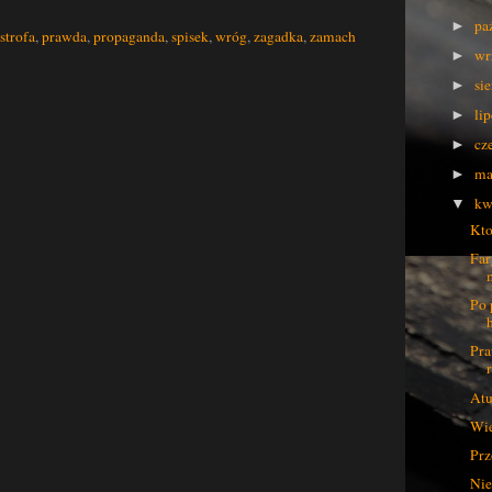
pa
►
strofa
,
prawda
,
propaganda
,
spisek
,
wróg
,
zagadka
,
zamach
wr
►
si
►
li
►
cz
►
ma
►
kw
▼
Kto
Far
Po 
Pra
Atu
Wie
Prz
Nie