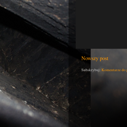
Nowszy post
Subskrybuj:
Komentarze do 