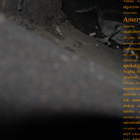
Alaska
A
algorytm
Amazonia
Amer
amnezja
analfabe
a
anegdota
anonimowoś
Antarktyda
antyrakiety
aparatczyk
apokali
Arabia S
arcydzieło
Arktyka
Ar
arystokracj
aspiracje
ata
atak
atrakcje
au
autobus
automat
aut
autostrad
awantura
azyl
babci
bakt
bajka