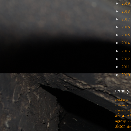
2019
►
2018
►
2017
►
2016
►
2015
►
2014
►
2013
►
2012
►
2011
►
2010
►
tematy
abdykacja
abstrakcja
administracj
afera
Af
agresja
ak
aktor
akt