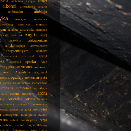
lbania
alfabet
alchemia
alergia
alkohol
alternatywa
amator
ambicja
ambasador
yka
Ameryka Południowa
amunicja
anagram
amputacja
tyzm
anarchia
analiza
anatomia
Anglia
neksja
anioł
angielski
antagonizm
ć
anoreksja
antykoncepcja
antypolonizm
antysemityzm
apanaże
apetyt
apartament
apartheid
psa
apteka
apostazja
Arab
audyjska
architektura
archiwum
areszt
Argentyna
argument
arogancja
artysta
menia
artyleria
a
asceza
asekuranctwo
asertywność
astronauta
astronomia
asymilacja
atom
wizm
ateizm
atmosfera
Australia
Austria
kcja
autarkia
autocenzura
autograf
autokreacja
autorytet
autor
onomia
autoportret
a
awangarda
awans
autosugestia
Azja
awaria
azbest
Azerbejdżan
bagno
a
Babilon
bagażnik
Bahamy
eria
balon
bal
Balcerowicz
balet