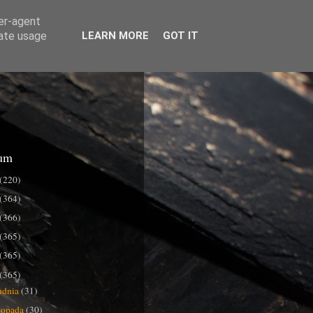
ser-agent
rate usage
LEARN MORE
GOT IT
um
(220)
(364)
(366)
(365)
(365)
(365)
udnia
(31)
stopada
(30)