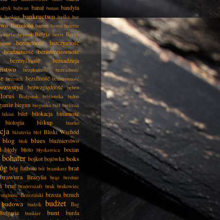
banał
bandyta
ałtyk
bałwan
banan
k
bankructwo
bankiet
bańka
bar
two
Barcelona
barter
basen
baterie
Belgia
awaria
bejsbol
beret
Berlin
bezczelność
bezczynność
beton
bezdzietność
bezinteresowność
bezmyślność
beznadzieja
eństwo
bezpłodność
bezradność
ie
bezsilność
bezruch
bezstronność
bezwstyd
bezwzględność
bęben
łoruś
Białystok
biblioteka
bidon
ganie
biegun
biegunka
biel
bielizna
bilet
bilokacja
binarność
bikini
biologia
biskup
biurko
cja
Bliski Wschód
biżuteria
blef
blog
blues
bluźnierstwo
blok
d
błędy
błoto
bocian
błyskawica
bohater
boks
bojkot
bojówka
óg
brat
bóg futbolu
ból
bramkarz
brawura
Brazylia
brąz
brednie
ń
brud
bruderszaft
bruk
brukowiec
brzoza
brzuch
rutalność
Brzeziński
budżet
budowa
budzik
Bug
bunt
Bułgaria
burda
bunkier