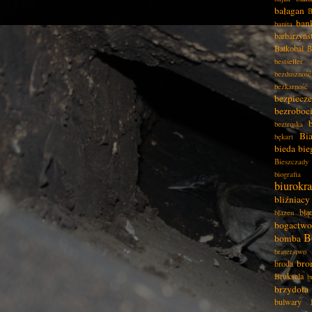
bałagan
B
ban
banita
barbarzyńs
Batkobal
B
bestseller
bezduszność
bezkarność
bezpiecz
bezroboc
beztroska
Bia
bękart
bieda
bie
Bieszczady
biografia
biurokra
bliźniacy
błą
błazen
bogactwo
B
bomba
braterstwo
bro
broda
Bruksela
b
brzydota
bulwary