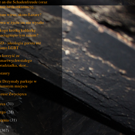
 an die Schadenfreude (oraz
inne bezkonkurencyj...
tam wirus, skoro Łazarz?
wu w życiu im nie wyszło
kogo krótką kołderkę
naciągnięto tym razem?
D - ideologia gorsza niż
samo LGBT
a korzyść ze
zmartwychwstałego
radziadka, skor...
zaury
 Drzymały parkuje w
dumnym miejscu
eusz Zwycięzca
rca
(31)
tego
(28)
ycznia
(31)
(367)