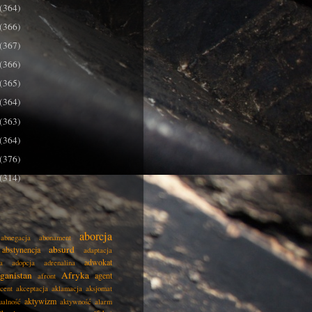
(364)
(366)
(367)
(366)
(365)
(364)
(363)
(364)
(376)
(314)
aborcja
abnegacja
abonament
absurd
abstynencja
adaptacja
adwokat
a
adopcja
adrenalina
ganistan
Afryka
agent
afront
cent
akceptacja
aklamacja
aksjomat
aktywizm
ualność
aktywność
alarm