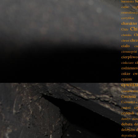
b
burmistrz
całun
ceg
centralizacj
certyfikat
charakter
Chi
Chile
Ch
choinka
chrz
chrust
ciało
ci
ciemnogród
cierpliwo
c
cinkciarz
codziennoś
cw
cukier
cynizm
cywiliz
czarnowidz
Czeczenia
Czernobyl
c
cz
czułość
czytelnik
dandys
dan
debata
de
defetyzm
d
degradacja