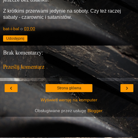
Z krótkimi przerwami jedynie na soboty. Czy też raczej
sabaty - czarownic i satanistów.
bat-i-bal
o
03:00
Udostępnij
Brak komentarzy:
Prześlij komentarz
‹
›
Strona główna
Wyświetl wersję na komputer
Obsługiwane przez usługę
Blogger
.