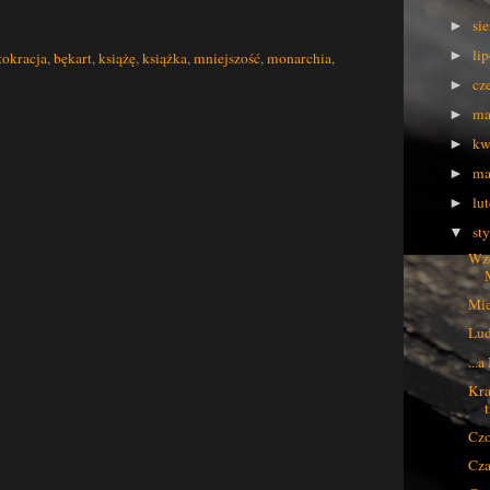
si
►
li
►
tokracja
,
bękart
,
książę
,
książka
,
mniejszość
,
monarchia
,
cz
►
ma
►
kw
►
ma
►
lu
►
st
▼
Wzó
Mie
Lud
...
Kra
Czo
Cza