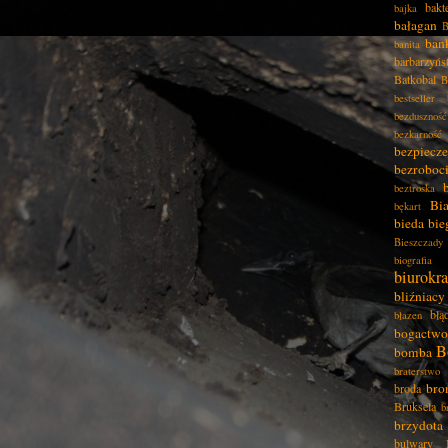
bakt
bajka
bałagan
B
ban
banita
barbarzyńs
Batkobal
B
bestseller
bezduszność
bezkarność
bezpiecz
bezroboc
beztroska
Bia
bękart
bieda
bie
Bieszczady
biografia
biurokra
bliźniacy
błą
błazen
bogactwo
B
bomba
braterstwo
bro
broda
Bruksela
b
brzydota
bulwary