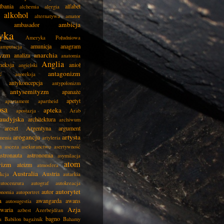
lbania
alfabet
alchemia
alergia
alkohol
alternatywa
amator
ambicja
ambasador
yka
Ameryka Południowa
amunicja
anagram
amputacja
tyzm
anarchia
analiza
anatomia
Anglia
neksja
anioł
angielski
antagonizm
ć
anoreksja
antykoncepcja
antypolonizm
antysemityzm
apanaże
apetyt
apartament
apartheid
psa
apteka
apostazja
Arab
audyjska
architektura
archiwum
areszt
Argentyna
argument
arogancja
artysta
menia
artyleria
a
asceza
asekuranctwo
asertywność
astronauta
astronomia
asymilacja
atom
wizm
ateizm
atmosfera
Australia
Austria
kcja
autarkia
autocenzura
autograf
autokreacja
autorytet
autor
onomia
autoportret
a
awangarda
awans
autosugestia
Azja
awaria
azbest
Azerbejdżan
bagno
a
Babilon
bagażnik
Bahamy