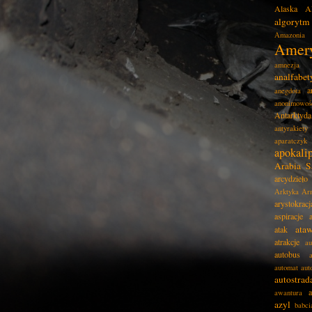
Alaska
A
algorytm
Amazonia
Amer
amnezja
analfabe
a
anegdota
anonimowoś
Antarktyda
antyrakiety
aparatczyk
apokali
Arabia S
arcydzieło
Arktyka
Ar
arystokracj
aspiracje
ata
atak
atrakcje
au
autobus
automat
aut
autostrad
awantura
azyl
babci