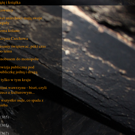
ążę i książka
kownicy
et anarchiści mają swoje
reguły
ema kolano
tryna Czechowa
eszmy świętować, póki czas
po temu
nobusem do monopolu
ewizja publiczna pod
publiczkę jedną i drugą
 tylko w tym kraju
iast wawrzynu - biszt, czyli
rzecz o kulturowym...
 wszystko miłe, co spada z
nieba
(365)
(365)
(367)