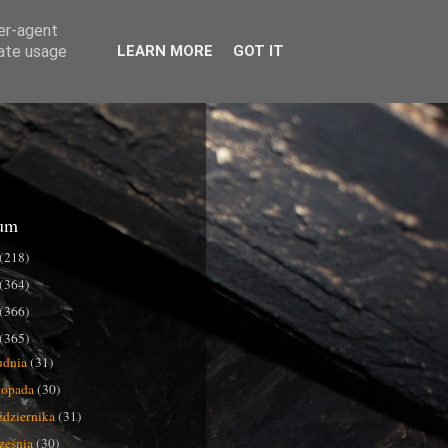
ser-agent
rate usage
LEARN MORE
GOT IT
um
(218)
(364)
(366)
(365)
udnia
(31)
stopada
(30)
ździernika
(31)
ześnia
(30)