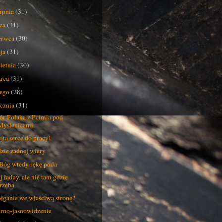
erpnia
(31)
pca
(31)
erwca
(30)
ja
(31)
ietnia
(30)
rca
(31)
tego
(28)
ycznia
(31)
r Polaka z Pcimia pod
Myślenicami
jta serce do pracy!
zie żadnej wiary
a Bóg wtedy rękę poda
j ładny, ale nie tam gdzie
trzeba
łganie we właściwą stronę?
rno-jasnowidzenie