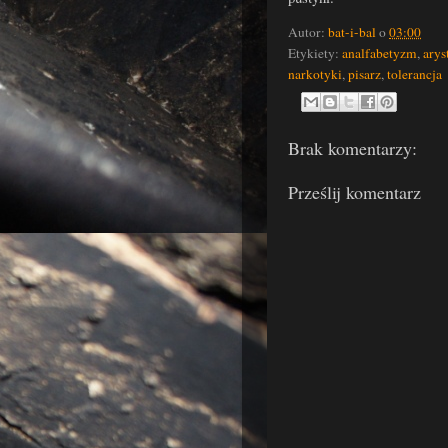
Autor:
bat-i-bal
o
03:00
Etykiety:
analfabetyzm
,
arys
narkotyki
,
pisarz
,
tolerancja
Brak komentarzy:
Prześlij komentarz