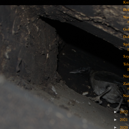
Ksi
De
Naw
Gol
Dok
Spi
Szy
Tel
Nie
Zam
Nie
2022
►
2021
►
2020
►