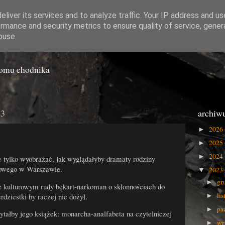
liver its services and to analyze traffic. Your IP address and u
rmance and security metrics to ensure quality of service, gene
o Gówna
buse.
iomu chodnika
23
archiw
2026
►
2025
►
2024
►
 tylko wyobrażać, jak wyglądałyby dramaty rodziny
kowego w Warszawie.
2023
▼
gr
►
 kulturowym rudy bękart-narkoman o skłonnościach do
li
rdziestki by raczej nie dożył.
►
pa
►
ytałby jego książek: monarcha-analfabeta na czytelniczej
wr
►