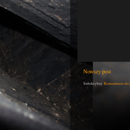
Nowszy post
Subskrybuj:
Komentarze do 