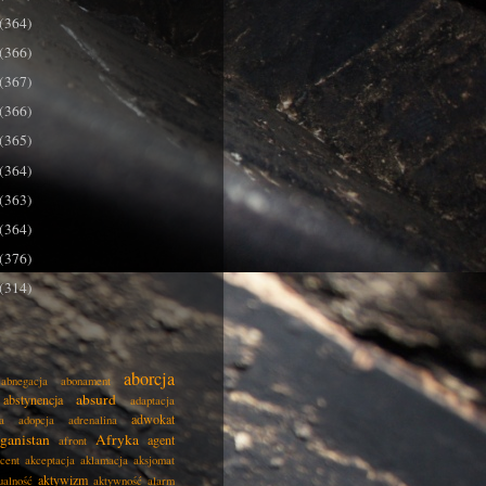
(364)
(366)
(367)
(366)
(365)
(364)
(363)
(364)
(376)
(314)
aborcja
abnegacja
abonament
absurd
abstynencja
adaptacja
adwokat
a
adopcja
adrenalina
ganistan
Afryka
agent
afront
cent
akceptacja
aklamacja
aksjomat
aktywizm
ualność
aktywność
alarm