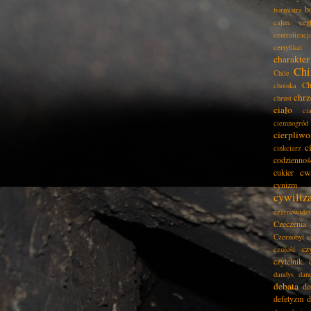
b
burmistrz
całun
ceg
centralizacj
certyfikat
charakter
Chi
Chile
Ch
choinka
chrz
chrust
ciało
ci
ciemnogród
cierpliwo
c
cinkciarz
codziennoś
cw
cukier
cynizm
cywiliz
czarnowidz
Czeczenia
Czernobyl
c
cz
czułość
czytelnik
dandys
dan
debata
de
defetyzm
d