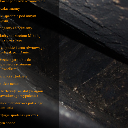
owne łobuzów rozmnożenie
eczka traumy
ki spadania pod innym
kątem
agamy i Spełniamy
którym dzieciom Mikołaj
przynosi rózgę
yt, podaż i cena równowagi,
zyli jak pan Danie...
szcie ogarnianie do
ogarnięcia rozumem
niewielkim!
icjanci i złodzieje
ickie ucho
 hartowała się stal (w ogniu
zawodowego wypalenia)
nice cierpliwości polskiego
kamienia
długie spodenki już czas
psa honor!