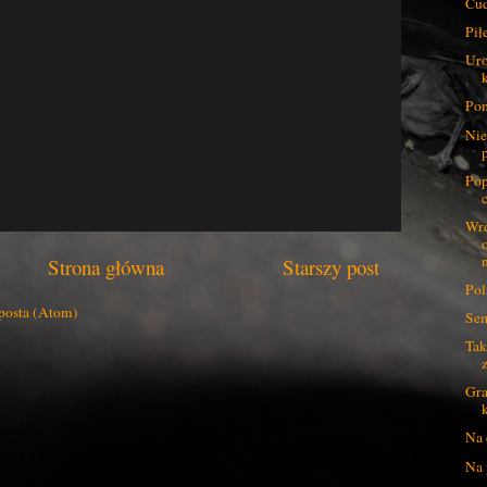
Cud
Pił
Uro
Pom
Nie
Pop
c
Wre
Strona główna
Starszy post
Pol
posta (Atom)
Sem
Tak
Gra
Na 
Na 