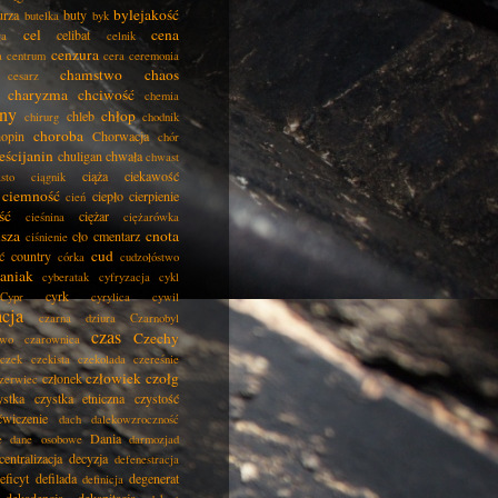
bylejakość
urza
buty
butelka
byk
cel
cena
celibat
ła
celnik
cenzura
a
centrum
cera
ceremonia
chamstwo
chaos
cesarz
charyzma
chciwość
chemia
ny
chłop
chleb
chirurg
chodnik
choroba
opin
Chorwacja
chór
eścijanin
chuligan
chwała
chwast
ciąża
ciekawość
asto
ciągnik
ciemność
ciepło
cierpienie
cień
ść
ciężar
cieśnina
ciężarówka
isza
cnota
cło
cmentarz
ciśnienie
cud
ć
country
córka
cudzołóstwo
aniak
cyberatak
cyfryzacja
cykl
cyrk
Cypr
cyrylica
cywil
acja
czarna dziura
Czarnobyl
czas
Czechy
two
czarownica
czek
czekista
czekolada
czereśnie
człowiek
czołg
członek
zerwiec
ystka
czystka etniczna
czystość
ćwiczenie
dach
dalekowzroczność
Dania
e
dane osobowe
darmozjad
centralizacja
decyzja
defenestracja
eficyt
defilada
degenerat
definicja