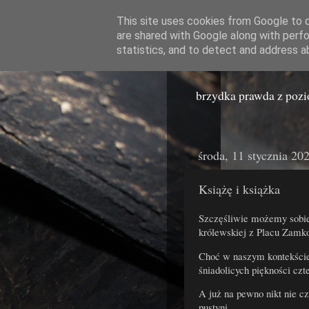
This site uses cookies from Google to de
are shared with Google along with perfo
Miast
statistics, and to detect and address a
brzydka prawda z poz
środa, 11 stycznia 20
Książę i książka
Szczęśliwie możemy sobie
królewskiej z Placu Zam
Choć w naszym kontekście
śniadolicych piękności czte
A już na pewno nikt nie cz
pustyni.