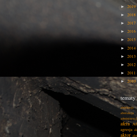
2019
►
2018
►
2017
►
2016
►
2015
►
2014
►
2013
►
2012
►
2011
►
2010
►
tematy
abdykacja
abstrakcja
administracj
afera
Af
agresja
ak
aktor
akt