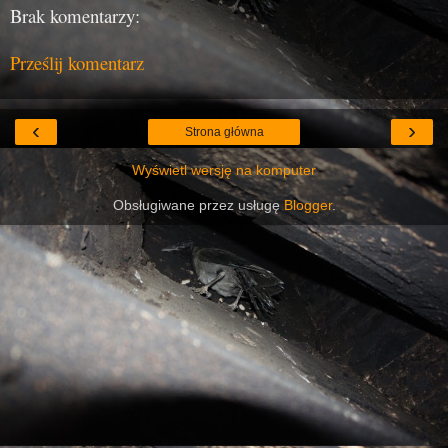
Brak komentarzy:
Prześlij komentarz
‹
›
Strona główna
Wyświetl wersję na komputer
Obsługiwane przez usługę
Blogger
.