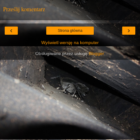
Prześlij komentarz
‹
›
Strona główna
Wyświetl wersję na komputer
Obsługiwane przez usługę
Blogger
.