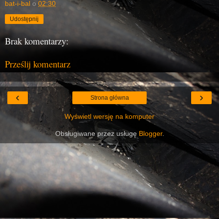
bat-i-bal
o
02:30
Udostępnij
Brak komentarzy:
Prześlij komentarz
‹
›
Strona główna
Wyświetl wersję na komputer
Obsługiwane przez usługę
Blogger
.