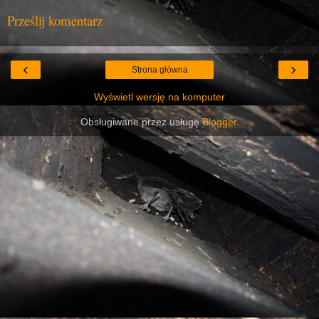
Prześlij komentarz
‹
›
Strona główna
Wyświetl wersję na komputer
Obsługiwane przez usługę
Blogger
.