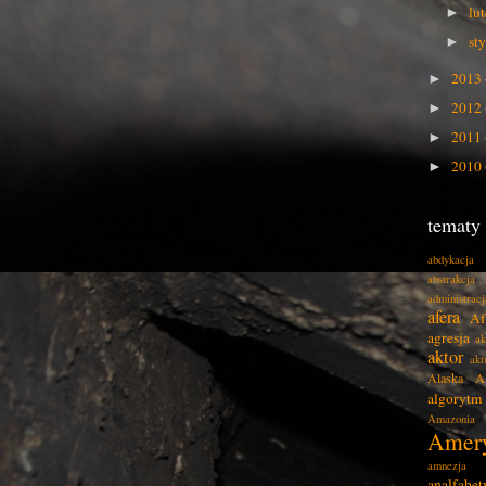
lu
►
st
►
2013
►
2012
►
2011
►
2010
►
tematy
abdykacja
abstrakcja
administracj
afera
Af
agresja
ak
aktor
akt
Alaska
A
algorytm
Amazonia
Amer
amnezja
analfabe