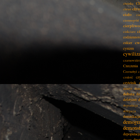
Ch
choinka
chrz
chrust
ciało
ci
ciemnogród
cierpliwo
c
cinkciarz
codziennoś
cw
cukier
cynizm
cywiliz
czarnowidz
Czeczenia
Czernobyl
c
cz
czułość
czytelnik
dandys
dan
debata
de
defetyzm
d
degradacja
delegacja
demaskacja
demogra
demonst
depopulacj
desp
desant