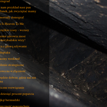
mingrad
 nam przykład nasz pan
Danek, jak zwyciężać mamy
orosły demograf
s Is Heaven To Me
ciężkie czasy - wczasy
ister zdrowia znosi
amerykańskie wizy!
ca z głową używanie
deptaku
acony weekend
lenie strategiczne
wa na wyłączność
ędzie dobrze, gdzie nas nie
ma
iczne rozwiązanie
 dziesięć procent poparcia
jkąt bermudzki
zeczność powszechnie