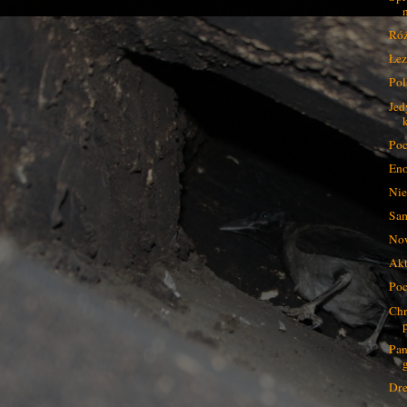
Róż
Łez
Pol
Jed
Poc
Eno
Nie
Sam
Now
Akt
Poc
Chr
Pan
Dr