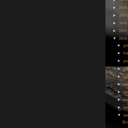
2018
►
2017
►
2016
►
2015
►
2014
▼
gr
►
li
►
pa
►
wr
►
si
►
li
►
cz
►
ma
►
kw
►
ma
▼
Życ