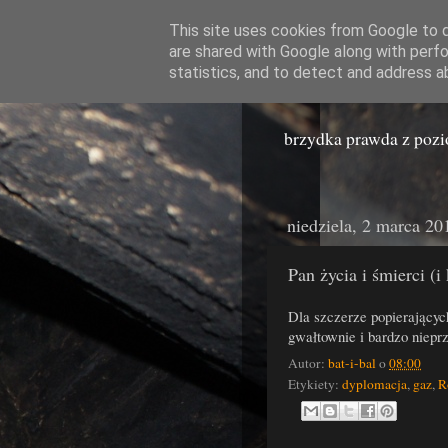
This site uses cookies from Google to de
are shared with Google along with perfo
Miast
statistics, and to detect and address a
brzydka prawda z poz
niedziela, 2 marca 20
Pan życia i śmierci (
Dla szczerze popierający
gwałtownie i bardzo niepr
Autor:
bat-i-bal
o
08:00
Etykiety:
dyplomacja
,
gaz
,
R