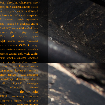
choroba
opin
Chorwacja
chór
eścijanin
chuligan
chwała
chwast
ciąża
ciekawość
asto
ciągnik
ciemność
ciepło
cierpienie
cień
ść
ciężar
cieśnina
ciężarówka
isza
cnota
cło
cmentarz
ciśnienie
cud
ć
country
córka
cudzołóstwo
aniak
cyberatak
cyfryzacja
cykl
cyrk
Cypr
cyrylica
cywil
acja
czarna dziura
Czarnobyl
czas
Czechy
two
czarownica
czek
czekista
czekolada
czereśnie
człowiek
czołg
członek
zerwiec
ystka
czystka etniczna
czystość
ćwiczenie
dach
dalekowzroczność
Dania
e
dane osobowe
darmozjad
centralizacja
decyzja
defenestracja
eficyt
defilada
degenerat
definicja
dekadencja
dekapitacja
dekret
delfin
demagogia
delikatność
demencja
dementi
fia
demokracja
racja
denominacja
dentysta
depresja
a
deportacja
deprawacja
deszcz
eracja
destrukcja
despota