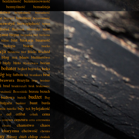
bezdzietność
bezinteresowność
bezmyślność
beznadzieja
eństwo
bezpłodność
bezradność
ie
bezsilność
bezruch
bezstronność
bezwstyd
bezwzględność
bęben
łoruś
Białystok
biblioteka
bidon
ganie
biegun
biegunka
biel
bielizna
bilet
bilokacja
binarność
bikini
biologia
biskup
biurko
cja
Bliski Wschód
biżuteria
blef
blog
blues
bluźnierstwo
blok
d
błędy
błoto
bocian
błyskawica
bohater
boks
bojkot
bojówka
óg
brat
bóg futbolu
ból
bramkarz
brawura
Brazylia
brąz
brednie
ń
brud
bruderszaft
bruk
brukowiec
brzoza
brzuch
rutalność
Brzeziński
budżet
budowa
budzik
Bug
bunt
Bułgaria
burda
bunkier
bylejakość
urza
buty
butelka
byk
cel
cena
celibat
ła
celnik
cenzura
a
centrum
cera
ceremonia
chamstwo
chaos
cesarz
charyzma
chciwość
chemia
ny
chłop
chirurg
chleb
chodnik