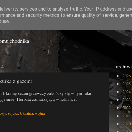
liver its services and to analyze traffic. Your IP address and u
rmance and security metrics to ensure quality of service, gene
o Gówna
buse.
iomu chodnika
14
archiw
2026
►
i kurka z gazem)
2025
►
2024
►
ch Ukrainę sezon grzewczy zakończy się w tym roku
zyjemnie. Herbatą zamarzającą w szklance.
2023
►
2022
►
osja
,
sojusz
,
Ukraina
,
wojna
2021
►
2020
►
2019
►