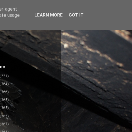
ser-agent
rate usage
LEARN MORE
GOT IT
um
(221)
(364)
(366)
(365)
(365)
(365)
(367)
(364)