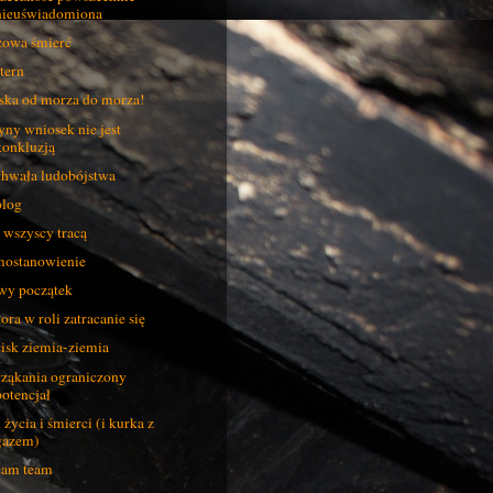
nieuświadomiona
owa śmierć
tern
ska od morza do morza!
yny wniosek nie jest
konkluzją
hwała ludobójstwa
log
 wszyscy tracą
ostanowienie
y początek
ora w roli zatracanie się
isk ziemia-ziemia
ząkania ograniczony
potencjał
 życia i śmierci (i kurka z
gazem)
eam team