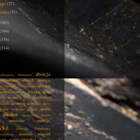
tego
(27)
ycznia
(31)
(363)
(364)
(376)
(314)
aborcja
abnegacja
abonament
absurd
abstynencja
adaptacja
adwokat
a
adopcja
adrenalina
ganistan
Afryka
agent
afront
cent
akceptacja
aklamacja
aksjomat
aktywizm
ualność
aktywność
alarm
lbania
alfabet
alchemia
alergia
alkohol
alternatywa
amator
ambicja
ambasador
yka
Ameryka Południowa
amunicja
anagram
amputacja
tyzm
anarchia
analiza
anatomia