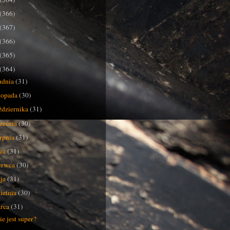
(366)
(367)
(366)
(365)
(364)
udnia
(31)
stopada
(30)
ździernika
(31)
ześnia
(30)
erpnia
(31)
pca
(31)
erwca
(30)
ja
(31)
ietnia
(30)
rca
(31)
ie jest super?