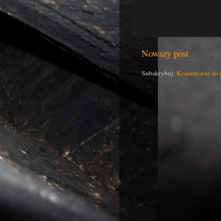
Nowszy post
Subskrybuj:
Komentarze do 