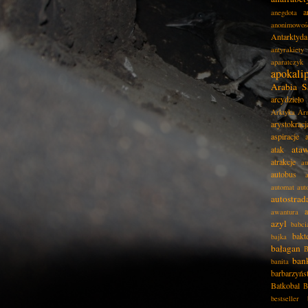
a
anegdota
anonimowoś
Antarktyda
antyrakiety
aparatczyk
apokali
Arabia S
arcydzieło
Arktyka
Ar
arystokracj
aspiracje
ata
atak
atrakcje
au
autobus
automat
aut
autostrad
awantura
azyl
babci
bakt
bajka
bałagan
B
ban
banita
barbarzyńs
Batkobal
B
bestseller