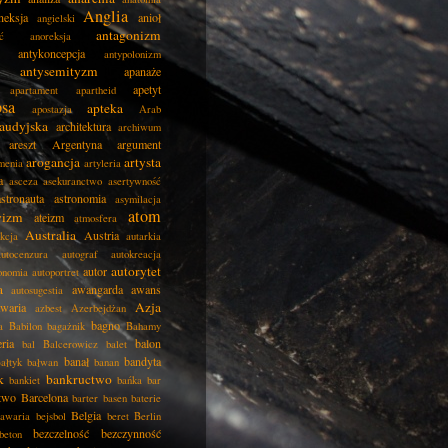
Anglia
neksja
anioł
angielski
antagonizm
ć
anoreksja
antykoncepcja
antypolonizm
antysemityzm
apanaże
apetyt
apartament
apartheid
psa
apteka
apostazja
Arab
audyjska
architektura
archiwum
areszt
Argentyna
argument
arogancja
artysta
menia
artyleria
a
asceza
asekuranctwo
asertywność
astronauta
astronomia
asymilacja
atom
wizm
ateizm
atmosfera
Australia
Austria
kcja
autarkia
autocenzura
autograf
autokreacja
autorytet
autor
onomia
autoportret
a
awangarda
awans
autosugestia
Azja
awaria
azbest
Azerbejdżan
bagno
a
Babilon
bagażnik
Bahamy
eria
balon
bal
Balcerowicz
balet
banał
bandyta
ałtyk
bałwan
banan
k
bankructwo
bankiet
bańka
bar
two
Barcelona
barter
basen
baterie
Belgia
awaria
bejsbol
beret
Berlin
bezczelność
bezczynność
beton