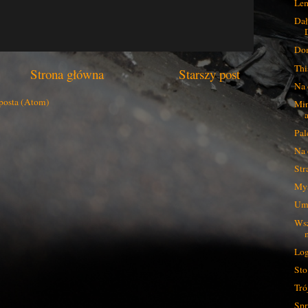
Le
Dał
Dom
Thi
Strona główna
Starszy post
Na 
posta (Atom)
Min
Pal
Na 
Str
Myś
Umo
Wsz
Log
Sto
Tró
Spr