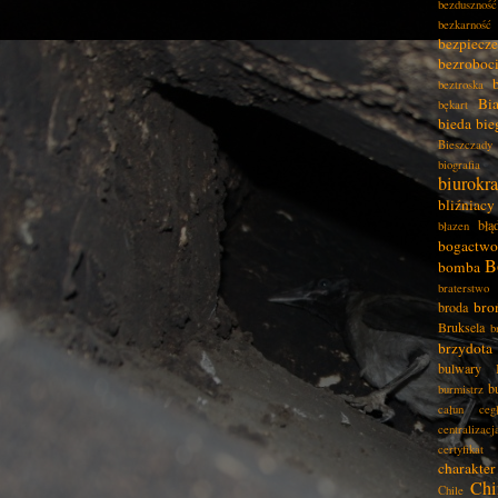
bezduszność
bezkarność
bezpiecz
bezroboc
beztroska
Bia
bękart
bieda
bie
Bieszczady
biografia
biurokra
bliźniacy
błą
błazen
bogactwo
B
bomba
braterstwo
bro
broda
Bruksela
b
brzydota
bulwary
b
burmistrz
całun
ceg
centralizacj
certyfikat
charakter
Chi
Chile