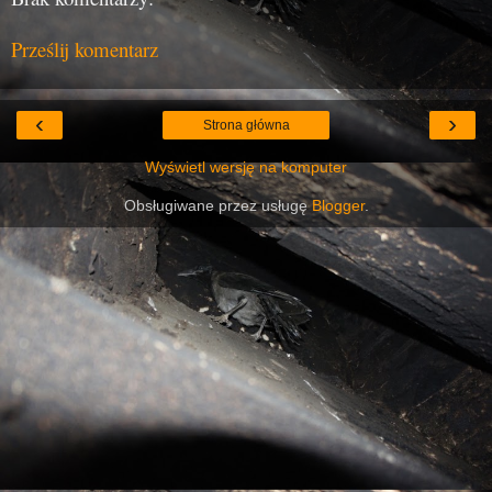
Prześlij komentarz
‹
›
Strona główna
Wyświetl wersję na komputer
Obsługiwane przez usługę
Blogger
.