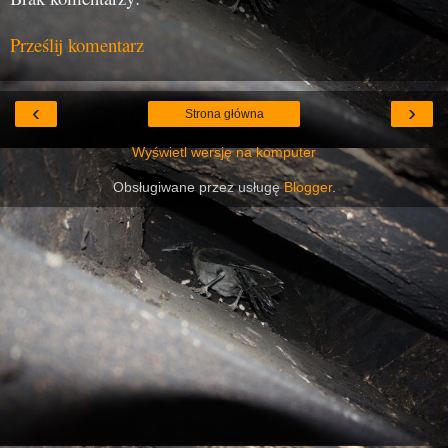
Prześlij komentarz
‹
›
Strona główna
Wyświetl wersję na komputer
Obsługiwane przez usługę
Blogger
.