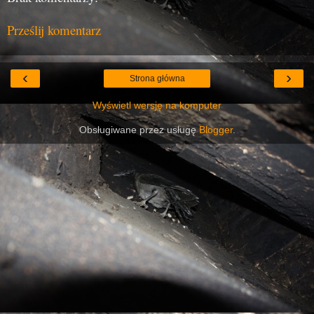
Prześlij komentarz
‹
›
Strona główna
Wyświetl wersję na komputer
Obsługiwane przez usługę
Blogger
.