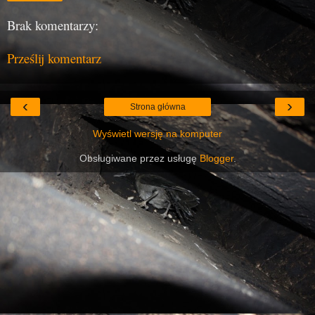
Brak komentarzy:
Prześlij komentarz
‹
›
Strona główna
Wyświetl wersję na komputer
Obsługiwane przez usługę
Blogger
.