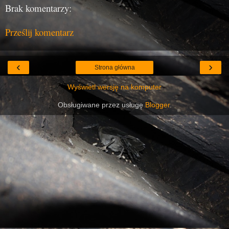
Brak komentarzy:
Prześlij komentarz
‹
›
Strona główna
Wyświetl wersję na komputer
Obsługiwane przez usługę
Blogger
.