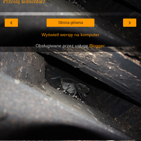
Prześlij komentarz
‹
›
Strona główna
Wyświetl wersję na komputer
Obsługiwane przez usługę
Blogger
.