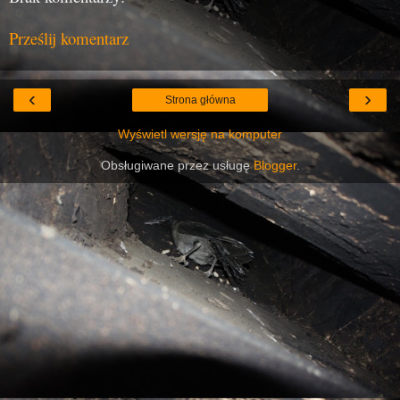
Prześlij komentarz
‹
›
Strona główna
Wyświetl wersję na komputer
Obsługiwane przez usługę
Blogger
.