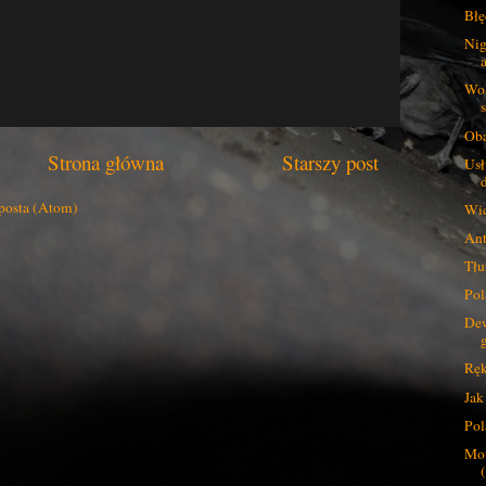
Błę
Nig
Wol
Oba
Strona główna
Starszy post
Usł
posta (Atom)
Wic
Ant
Tłu
Pol
De
Ręk
Jak
Pol
Mot