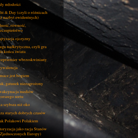
dy młodości
ht & Day (czyli o różnicach
aż nazbyt ewidentnych)
ność, równość,
szczepieństwo
jtyzacja ojczyzny
uga nadkrytyczna, czyli gra
do końca świata
epriemier wbrzoskwiniany
ywalencja
macz jest bogiem
ak, gatunek niezagrożony
wakcynacja mediów
gorszego sortu
a szybsza niż oko
 za starych dobrych czasów
ak Polakowi Polakiem
oryzacja jako racja Stanów
(Zjednoczonych Europy)