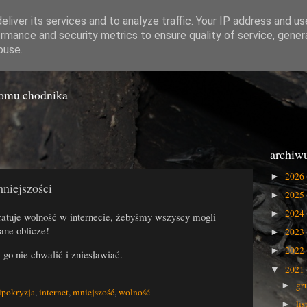
liver its services and to analyze traffic. Your IP address and u
rmance and security metrics to ensure quality of service, gene
o Gówna
buse.
iomu chodnika
archiw
2026
►
niejszości
2025
►
2024
►
ratuje wolność w internecie, żebyśmy wszyscy mogli
ane oblicze!
2023
►
2022
►
i go nie chwalić i zniesławiać.
2021
▼
gr
►
ipokryzja
,
internet
,
mniejszość
,
wolność
li
►