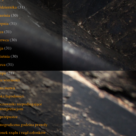
ździernika
(31)
ześnia
(30)
erpnia
(31)
pca
(31)
erwca
(30)
ja
(31)
ietnia
(30)
rca
(31)
tego
(28)
a wierności
kna mowa
ka łagodności
czowniki niepodlegające
interpretacjom
przepustce
ograficzna godzina prawdy
onek rządu i rząd członków