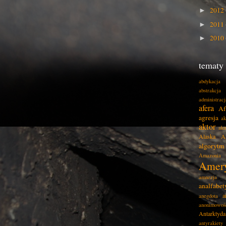
2012
►
2011
►
2010
►
tematy
abdykacja
abstrakcja
administracj
afera
Af
agresja
ak
aktor
akt
Alaska
A
algorytm
Amazonia
Amer
amnezja
analfabe
a
anegdota
anonimowoś
Antarktyda
antyrakiety