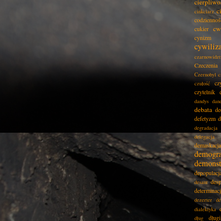
cierpliwo
c
cinkciarz
codziennoś
cw
cukier
cynizm
cywiliz
czarnowidz
Czeczenia
Czernobyl
c
cz
czułość
czytelnik
dandys
dan
debata
de
defetyzm
d
degradacja
delegacja
demaskacja
demogra
demonst
depopulacj
desp
desant
determinac
dezerter
de
dialektyka
dług
dług