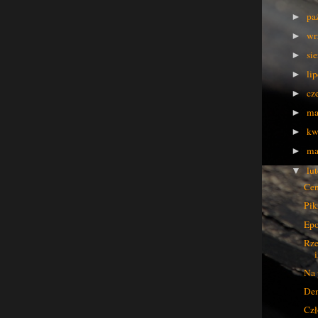
pa
►
wr
►
si
►
li
►
cz
►
ma
►
kw
►
ma
►
lu
▼
Cen
Pi
Epo
Rze
Na 
Dem
Czł