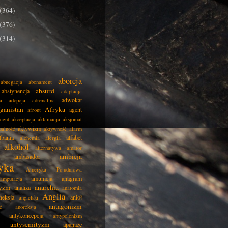
(364)
(376)
(314)
aborcja
abnegacja
abonament
absurd
abstynencja
adaptacja
adwokat
a
adopcja
adrenalina
ganistan
Afryka
agent
afront
cent
akceptacja
aklamacja
aksjomat
aktywizm
ualność
aktywność
alarm
lbania
alfabet
alchemia
alergia
alkohol
alternatywa
amator
ambicja
ambasador
yka
Ameryka Południowa
amunicja
anagram
amputacja
tyzm
anarchia
analiza
anatomia
Anglia
neksja
anioł
angielski
antagonizm
ć
anoreksja
antykoncepcja
antypolonizm
antysemityzm
apanaże