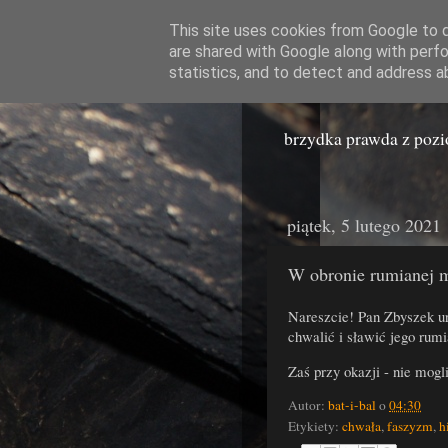
This site uses cookies from Google to de
are shared with Google along with perfo
Miast
statistics, and to detect and address a
brzydka prawda z poz
piątek, 5 lutego 2021
W obronie rumianej m
Nareszcie! Pan Zbyszek u
chwalić i sławić jego rumi
Zaś przy okazji - nie mogl
Autor:
bat-i-bal
o
04:30
Etykiety:
chwała
,
faszyzm
,
h