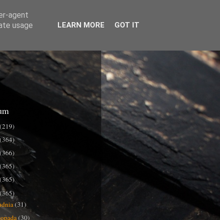
ser-agent
rate usage
LEARN MORE
GOT IT
um
(219)
(364)
(366)
(365)
(365)
(365)
udnia
(31)
stopada
(30)