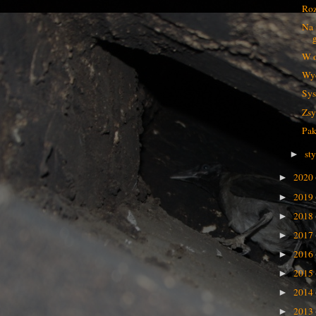
Roz
Na 
W o
Wyd
Sys
Zsy
Pak
st
►
2020
►
2019
►
2018
►
2017
►
2016
►
2015
►
2014
►
2013
►