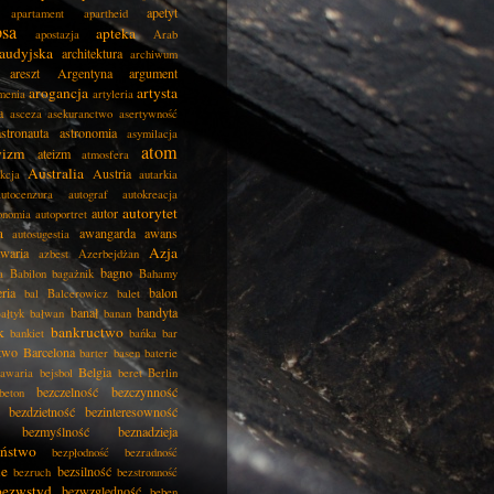
apetyt
apartament
apartheid
psa
apteka
apostazja
Arab
audyjska
architektura
archiwum
areszt
Argentyna
argument
arogancja
artysta
menia
artyleria
a
asceza
asekuranctwo
asertywność
astronauta
astronomia
asymilacja
atom
wizm
ateizm
atmosfera
Australia
Austria
kcja
autarkia
autocenzura
autograf
autokreacja
autorytet
autor
onomia
autoportret
a
awangarda
awans
autosugestia
Azja
awaria
azbest
Azerbejdżan
bagno
a
Babilon
bagażnik
Bahamy
eria
balon
bal
Balcerowicz
balet
banał
bandyta
ałtyk
bałwan
banan
k
bankructwo
bankiet
bańka
bar
two
Barcelona
barter
basen
baterie
Belgia
awaria
bejsbol
beret
Berlin
bezczelność
bezczynność
beton
bezdzietność
bezinteresowność
bezmyślność
beznadzieja
eństwo
bezpłodność
bezradność
ie
bezsilność
bezruch
bezstronność
bezwstyd
bezwzględność
bęben