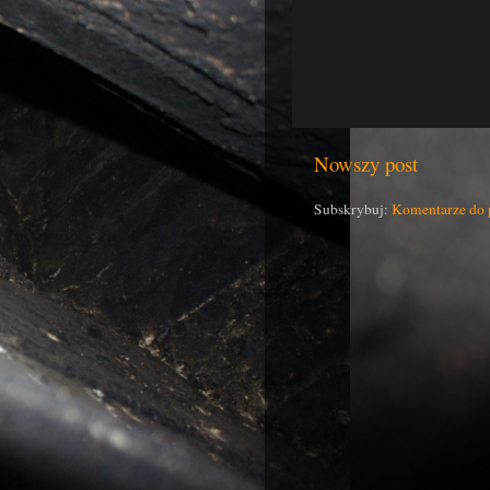
Nowszy post
Subskrybuj:
Komentarze do 