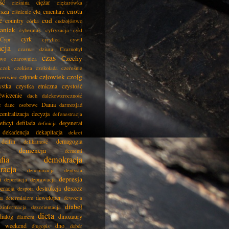
ść
ciężar
cieśnina
ciężarówka
isza
cnota
cło
cmentarz
ciśnienie
cud
ć
country
córka
cudzołóstwo
aniak
cyberatak
cyfryzacja
cykl
cyrk
Cypr
cyrylica
cywil
acja
czarna dziura
Czarnobyl
czas
Czechy
two
czarownica
czek
czekista
czekolada
czereśnie
człowiek
czołg
członek
zerwiec
ystka
czystka etniczna
czystość
ćwiczenie
dach
dalekowzroczność
Dania
e
dane osobowe
darmozjad
centralizacja
decyzja
defenestracja
eficyt
defilada
degenerat
definicja
dekadencja
dekapitacja
dekret
delfin
demagogia
delikatność
demencja
dementi
fia
demokracja
racja
denominacja
dentysta
depresja
a
deportacja
deprawacja
deszcz
eracja
destrukcja
despota
ja
deweloper
determinizm
dewocja
diabeł
zinformacja
dezorientacja
dieta
dialog
dinozaury
diament
i weekend
dno
długopis
dobór