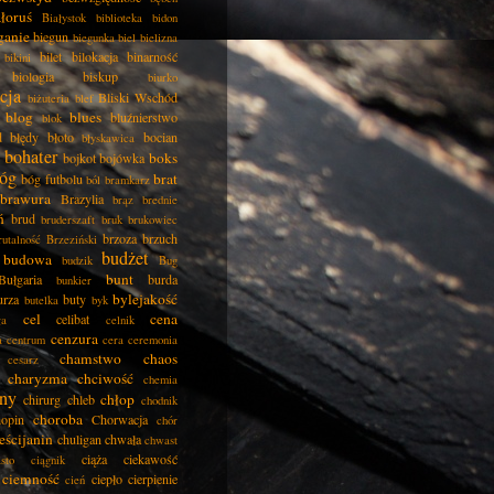
łoruś
Białystok
biblioteka
bidon
ganie
biegun
biegunka
biel
bielizna
bilet
bilokacja
binarność
bikini
biologia
biskup
biurko
cja
Bliski Wschód
biżuteria
blef
blog
blues
bluźnierstwo
blok
d
błędy
błoto
bocian
błyskawica
bohater
boks
bojkot
bojówka
óg
brat
bóg futbolu
ból
bramkarz
brawura
Brazylia
brąz
brednie
ń
brud
bruderszaft
bruk
brukowiec
brzoza
brzuch
rutalność
Brzeziński
budżet
budowa
budzik
Bug
bunt
Bułgaria
burda
bunkier
bylejakość
urza
buty
butelka
byk
cel
cena
celibat
ła
celnik
cenzura
a
centrum
cera
ceremonia
chamstwo
chaos
cesarz
charyzma
chciwość
chemia
ny
chłop
chirurg
chleb
chodnik
choroba
opin
Chorwacja
chór
eścijanin
chuligan
chwała
chwast
ciąża
ciekawość
asto
ciągnik
ciemność
ciepło
cierpienie
cień