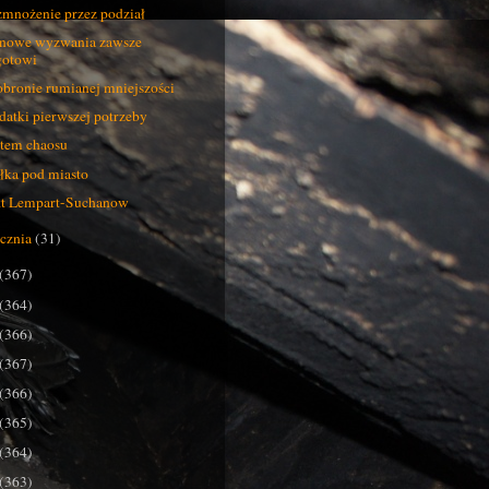
mnożenie przez podział
nowe wyzwania zawsze
gotowi
bronie rumianej mniejszości
atki pierwszej potrzeby
tem chaosu
łka pod miasto
t Lempart-Suchanow
ycznia
(31)
(367)
(364)
(366)
(367)
(366)
(365)
(364)
(363)