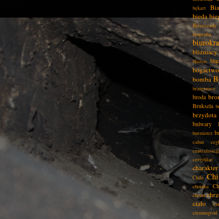
Bia
bękart
bieda
bie
Bieszczady
biografia
biurokra
bliźniacy
błą
błazen
bogactwo
B
bomba
braterstwo
bro
broda
Bruksela
b
brzydota
bulwary
b
burmistrz
całun
ceg
centralizacj
certyfikat
charakter
Chi
Chile
Ch
choinka
chrz
chrust
ciało
ci
ciemnogród