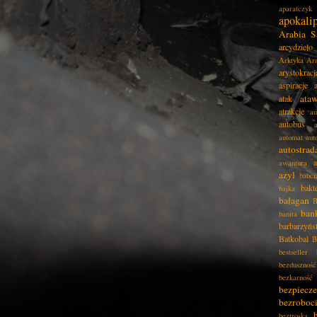
aparatczyk
apokali
Arabia S
arcydzieło
Arktyka
Ar
arystokracj
aspiracje
ata
atak
atrakcje
au
autobus
automat
aut
autostrad
awantura
azyl
babci
bakt
bajka
bałagan
B
ban
banita
barbarzyńs
Batkobal
B
bestseller
bezduszność
bezkarność
bezpiecz
bezroboc
beztroska