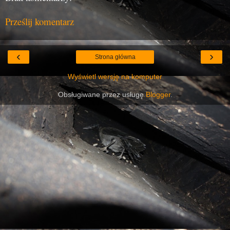
Prześlij komentarz
‹
›
Strona główna
Wyświetl wersję na komputer
Obsługiwane przez usługę
Blogger
.