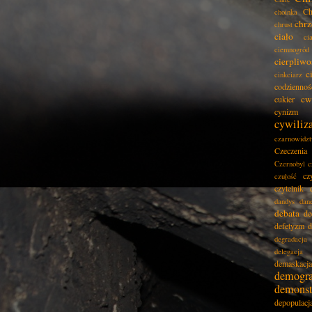
Ch
choinka
chrz
chrust
ciało
ci
ciemnogród
cierpliwo
c
cinkciarz
codziennoś
cw
cukier
cynizm
cywiliz
czarnowidz
Czeczenia
Czernobyl
c
cz
czułość
czytelnik
dandys
dan
debata
de
defetyzm
d
degradacja
delegacja
demaskacja
demogra
demonst
depopulacj