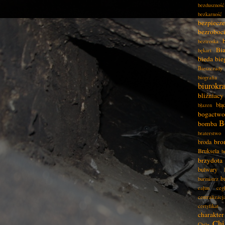
bezduszność
bezkarność
bezpiecz
bezroboc
beztroska
Bia
bękart
bieda
bie
Bieszczady
biografia
biurokra
bliźniacy
błą
błazen
bogactwo
B
bomba
braterstwo
bro
broda
Bruksela
b
brzydota
bulwary
b
burmistrz
całun
ceg
centralizacj
certyfikat
charakter
Chi
Chile