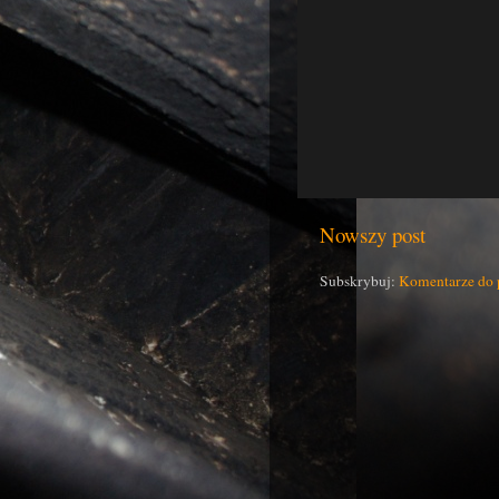
Nowszy post
Subskrybuj:
Komentarze do 