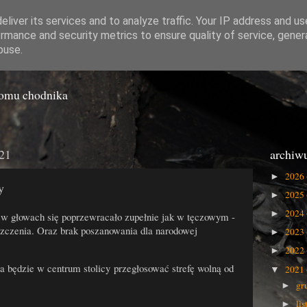
liver its services and to analyze traffic. Your IP address and u
rmance and security metrics to ensure quality of service, gene
o Gówna
buse.
iomu chodnika
021
archiw
2026
►
y
2025
►
2024
►
e w głowach się poprzewracało zupełnie jak w tęczowym -
oszczenia. Oraz brak poszanowania dla narodowej
2023
►
2022
►
eba będzie w centrum stolicy przegłosować strefę wolną od
2021
▼
gr
►
li
►