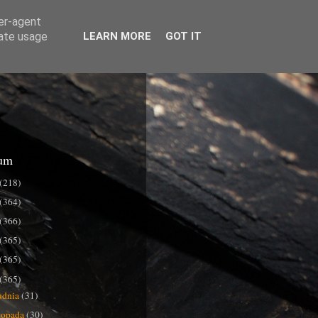
ser-agent
rate usage
LEARN MORE
GOT IT
um
(218)
(364)
(366)
(365)
(365)
(365)
udnia
(31)
stopada
(30)