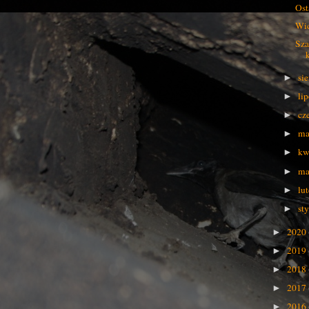
Ost
Wid
Sza
si
►
li
►
cz
►
ma
►
kw
►
ma
►
lu
►
st
►
2020
►
2019
►
2018
►
2017
►
2016
►