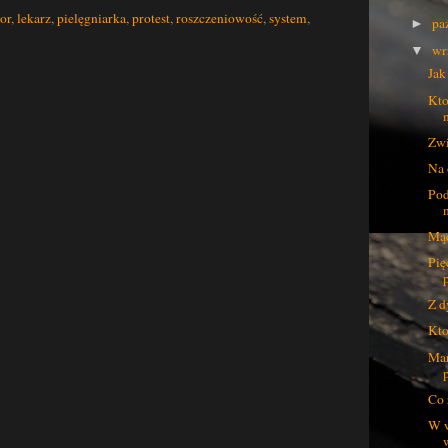
or
,
lekarz
,
pielęgniarka
,
protest
,
roszczeniowość
,
system
,
pa
►
wr
▼
Jak
Kto
Zwi
Na 
Pod
Mąd
Pię
Z d
Kto
Mar
Co 
W w