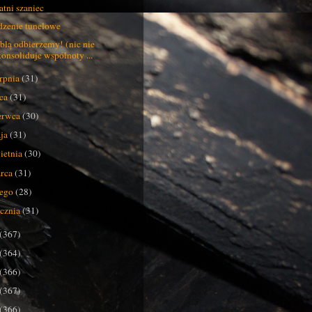
atni szaniec
zenie tunelowe
blą odbierzemy! (nic nie
konsoliduje wspólnoty ...
erpnia
(31)
pca
(31)
erwca
(30)
ja
(31)
ietnia
(30)
rca
(31)
tego
(28)
ycznia
(31)
(367)
(364)
(366)
(367)
(366)