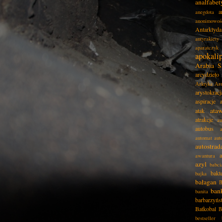
analfabe
a
anegdota
anonimowoś
Antarktyda
antyrakiety
aparatczyk
apokali
Arabia S
arcydzieło
Arktyka
Ar
arystokracj
aspiracje
ata
atak
atrakcje
au
autobus
automat
aut
autostrad
awantura
azyl
babci
bakt
bajka
bałagan
B
ban
banita
barbarzyńs
Batkobal
B
bestseller