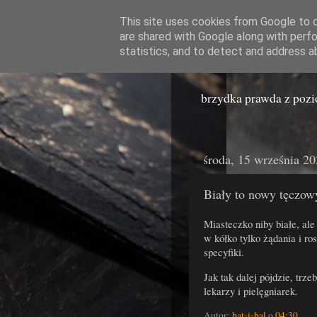
This site uses cookies from Google to de
are shared with Google along with perfo
Miast
statistics, and to detect and address a
brzydka prawda z poz
środa, 15 września 2
Biały to nowy tęczow
Miasteczko niby białe, al
w kółko tylko żądania i r
specyfiki.
Jak tak dalej pójdzie, trz
lekarzy i pielęgniarek.
Autor:
bat-i-bal
o
04:30