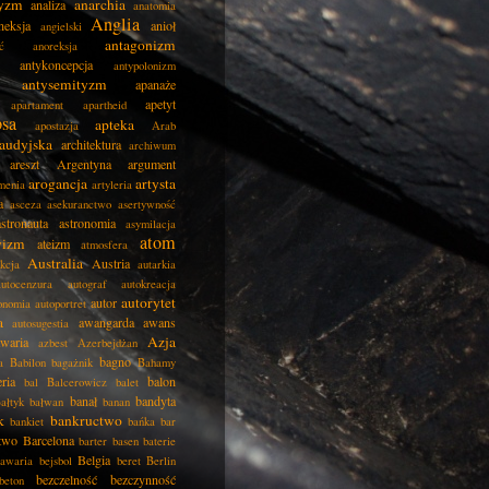
tyzm
anarchia
analiza
anatomia
Anglia
neksja
anioł
angielski
antagonizm
ć
anoreksja
antykoncepcja
antypolonizm
antysemityzm
apanaże
apetyt
apartament
apartheid
psa
apteka
apostazja
Arab
audyjska
architektura
archiwum
areszt
Argentyna
argument
arogancja
artysta
menia
artyleria
a
asceza
asekuranctwo
asertywność
astronauta
astronomia
asymilacja
atom
wizm
ateizm
atmosfera
Australia
Austria
kcja
autarkia
autocenzura
autograf
autokreacja
autorytet
autor
onomia
autoportret
a
awangarda
awans
autosugestia
Azja
awaria
azbest
Azerbejdżan
bagno
a
Babilon
bagażnik
Bahamy
eria
balon
bal
Balcerowicz
balet
banał
bandyta
ałtyk
bałwan
banan
k
bankructwo
bankiet
bańka
bar
two
Barcelona
barter
basen
baterie
Belgia
awaria
bejsbol
beret
Berlin
bezczelność
bezczynność
beton