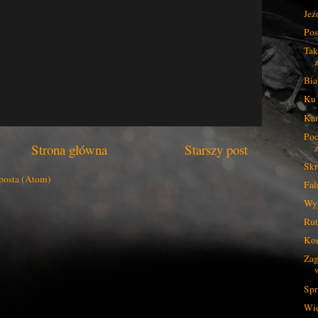
Jeź
Pos
Tak
Bia
Ku 
Kan
Poc
Strona główna
Starszy post
Sk
posta (Atom)
Fal
Wyj
Rut
Ko
Zag
Spr
Wię