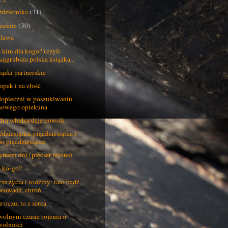
ździernika
(31)
ześnia
(30)
 lawa
 kim dla kogo? (czyli
najgrubsza polska książka...
ązki partnerskie
opak i na złość
opieczni w poszukiwaniu
nowego opiekuna
ra władza daje powoli
ćdziesiątka, pięćdziesiątka i
po pięćdziesiątce
ymem dni (pięćset minus)
 ko-go?
sz życia i rodziny: tato bądź,
prowadź, chroń
z oczu, to z serca
olnym czasie rojenia o
wolności