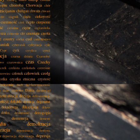
choroba
opin
Chorwacja
chór
eścijanin
chuligan
chwała
chwast
ciąża
ciekawość
asto
ciągnik
ciemność
ciepło
cierpienie
cień
ść
ciężar
cieśnina
ciężarówka
isza
cnota
cło
cmentarz
ciśnienie
cud
ć
country
córka
cudzołóstwo
aniak
cyberatak
cyfryzacja
cykl
cyrk
Cypr
cyrylica
cywil
acja
czarna dziura
Czarnobyl
czas
Czechy
two
czarownica
czek
czekista
czekolada
czereśnie
człowiek
czołg
członek
zerwiec
ystka
czystka etniczna
czystość
ćwiczenie
dach
dalekowzroczność
Dania
e
dane osobowe
darmozjad
centralizacja
decyzja
defenestracja
eficyt
defilada
degenerat
definicja
dekadencja
dekapitacja
dekret
delfin
demagogia
delikatność
demencja
dementi
fia
demokracja
racja
denominacja
dentysta
depresja
a
deportacja
deprawacja