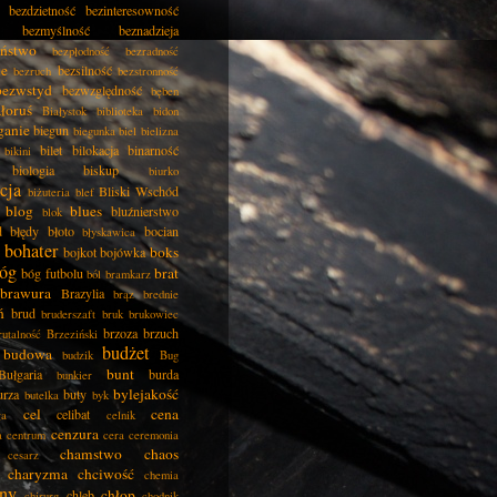
bezdzietność
bezinteresowność
bezmyślność
beznadzieja
eństwo
bezpłodność
bezradność
ie
bezsilność
bezruch
bezstronność
bezwstyd
bezwzględność
bęben
łoruś
Białystok
biblioteka
bidon
ganie
biegun
biegunka
biel
bielizna
bilet
bilokacja
binarność
bikini
biologia
biskup
biurko
cja
Bliski Wschód
biżuteria
blef
blog
blues
bluźnierstwo
blok
d
błędy
błoto
bocian
błyskawica
bohater
boks
bojkot
bojówka
óg
brat
bóg futbolu
ból
bramkarz
brawura
Brazylia
brąz
brednie
ń
brud
bruderszaft
bruk
brukowiec
brzoza
brzuch
rutalność
Brzeziński
budżet
budowa
budzik
Bug
bunt
Bułgaria
burda
bunkier
bylejakość
urza
buty
butelka
byk
cel
cena
celibat
ła
celnik
cenzura
a
centrum
cera
ceremonia
chamstwo
chaos
cesarz
charyzma
chciwość
chemia
ny
chłop
chleb
chirurg
chodnik