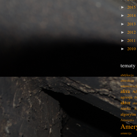
2015
►
2014
►
2013
►
2012
►
2011
►
2010
►
tematy
abdykacja
abstrakcja
administracj
afera
Af
agresja
ak
aktor
akt
Alaska
A
algorytm
Amazonia
Amer
amnezja