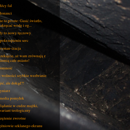
dźcy fal
łonauci
ie to proste: Gasić światło,
zakręcać wodę i og...
ły to nowy tęczowy
pokrzepieniu serc
-onan-izacja
zekajcie, aż wam zrównają z
ziemią całe miasto!
romność
i wolności szybkie wezbranie
ść, ale dokąd?!
yniarz
media pomyłek
lądanie w cudze majtki,
wariant teologiczny
zężenie zwrotne
źniowie szklanego ekranu