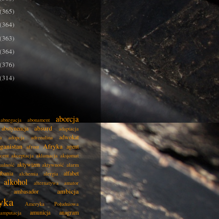
(365)
(364)
(363)
(364)
(376)
(314)
aborcja
abnegacja
abonament
absurd
abstynencja
adaptacja
adwokat
a
adopcja
adrenalina
ganistan
Afryka
agent
afront
cent
akceptacja
aklamacja
aksjomat
aktywizm
ualność
aktywność
alarm
lbania
alfabet
alchemia
alergia
alkohol
alternatywa
amator
ambicja
ambasador
yka
Ameryka Południowa
amunicja
anagram
amputacja