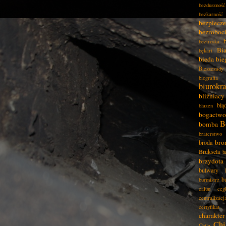
bezduszność
bezkarność
bezpiecz
bezroboc
beztroska
Bia
bękart
bieda
bie
Bieszczady
biografia
biurokra
bliźniacy
błą
błazen
bogactwo
B
bomba
braterstwo
bro
broda
Bruksela
b
brzydota
bulwary
b
burmistrz
całun
ceg
centralizacj
certyfikat
charakter
Chi
Chile