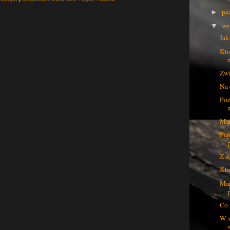
pa
►
wr
▼
Jak
Kto
Zwi
Na 
Pod
Mąd
Pię
Z d
Kto
Mar
Co 
W w