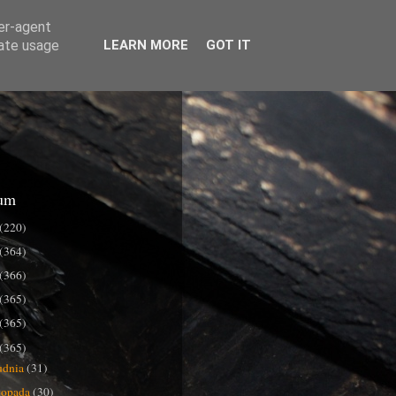
ser-agent
rate usage
LEARN MORE
GOT IT
um
(220)
(364)
(366)
(365)
(365)
(365)
udnia
(31)
stopada
(30)