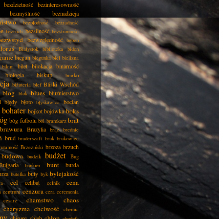
bezdzietność
bezinteresowność
bezmyślność
beznadzieja
eństwo
bezpłodność
bezradność
ie
bezsilność
bezruch
bezstronność
bezwstyd
bezwzględność
bęben
łoruś
Białystok
biblioteka
bidon
ganie
biegun
biegunka
biel
bielizna
bilet
bilokacja
binarność
bikini
biologia
biskup
biurko
cja
Bliski Wschód
biżuteria
blef
blog
blues
bluźnierstwo
blok
d
błędy
błoto
bocian
błyskawica
bohater
boks
bojkot
bojówka
óg
brat
bóg futbolu
ból
bramkarz
brawura
Brazylia
brąz
brednie
ń
brud
bruderszaft
bruk
brukowiec
brzoza
brzuch
rutalność
Brzeziński
budżet
budowa
budzik
Bug
bunt
Bułgaria
burda
bunkier
bylejakość
urza
buty
butelka
byk
cel
cena
celibat
ła
celnik
cenzura
a
centrum
cera
ceremonia
chamstwo
chaos
cesarz
charyzma
chciwość
chemia
ny
chłop
chirurg
chleb
chodnik