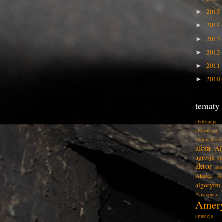
2015
►
2014
►
2013
►
2012
►
2011
►
2010
►
tematy
abdykacja
abstrakcja
administracj
afera
Af
agresja
ak
aktor
akt
Alaska
A
algorytm
Amazonia
Amer
amnezja