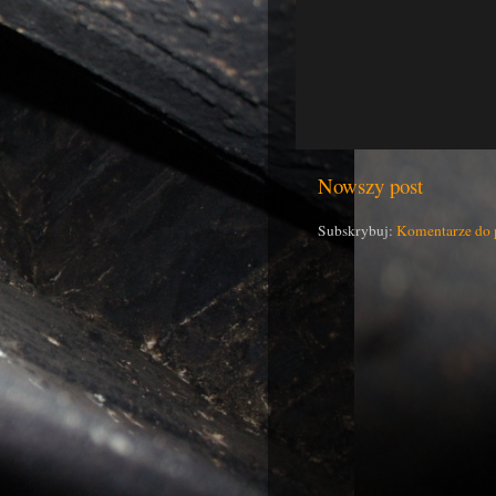
Nowszy post
Subskrybuj:
Komentarze do 