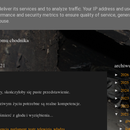
liver its services and to analyze traffic. Your IP address and u
rmance and security metrics to ensure quality of service, gene
o Gówna
buse.
iomu chodnika
021
archiw
2026
►
2025
►
2024
►
 skończyłoby się puste przedstawienie.
2023
►
dziwym życiu potrzebne są realne kompetencje.
2022
►
2021
▼
śmierć z głodu i wyziębienia...
gr
►
li
encja
,
parlament
,
teatr
,
telewizja
,
władza
►