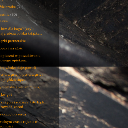
ździernika
(31)
ześnia
(30)
 lawa
 kim dla kogo? (czyli
najgrubsza polska książka...
ązki partnerskie
opak i na złość
opieczni w poszukiwaniu
nowego opiekuna
ra władza daje powoli
ćdziesiątka, pięćdziesiątka i
po pięćdziesiątce
ymem dni (pięćset minus)
 ko-go?
sz życia i rodziny: tato bądź,
prowadź, chroń
z oczu, to z serca
olnym czasie rojenia o
wolności