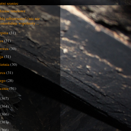
atni szaniec
zenie tunelowe
blą odbierzemy! (nic nie
konsoliduje wspólnoty ...
erpnia
(31)
pca
(31)
erwca
(30)
ja
(31)
ietnia
(30)
rca
(31)
tego
(28)
ycznia
(31)
(367)
(364)
(366)
(367)
(366)