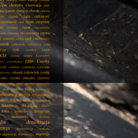
choroba
opin
Chorwacja
chór
eścijanin
chuligan
chwała
chwast
ciąża
ciekawość
asto
ciągnik
ciemność
ciepło
cierpienie
cień
ść
ciężar
cieśnina
ciężarówka
isza
cnota
cło
cmentarz
ciśnienie
cud
ć
country
córka
cudzołóstwo
aniak
cyberatak
cyfryzacja
cykl
cyrk
Cypr
cyrylica
cywil
acja
czarna dziura
Czarnobyl
czas
Czechy
two
czarownica
czek
czekista
czekolada
czereśnie
człowiek
czołg
członek
zerwiec
ystka
czystka etniczna
czystość
ćwiczenie
dach
dalekowzroczność
Dania
e
dane osobowe
darmozjad
centralizacja
decyzja
defenestracja
eficyt
defilada
degenerat
definicja
dekadencja
dekapitacja
dekret
delfin
demagogia
delikatność
demencja
dementi
fia
demokracja
racja
denominacja
dentysta
depresja
a
deportacja
deprawacja