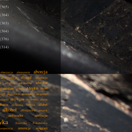
(365)
(364)
(363)
(364)
(376)
(314)
aborcja
abnegacja
abonament
absurd
abstynencja
adaptacja
adwokat
a
adopcja
adrenalina
ganistan
Afryka
agent
afront
cent
akceptacja
aklamacja
aksjomat
aktywizm
ualność
aktywność
alarm
lbania
alfabet
alchemia
alergia
alkohol
alternatywa
amator
ambicja
ambasador
yka
Ameryka Południowa
amunicja
anagram
amputacja