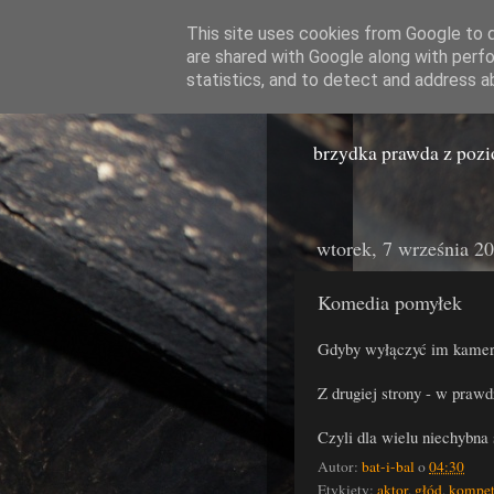
This site uses cookies from Google to de
are shared with Google along with perfo
Miast
statistics, and to detect and address a
brzydka prawda z poz
wtorek, 7 września 2
Komedia pomyłek
Gdyby wyłączyć im kamery,
Z drugiej strony - w praw
Czyli dla wielu niechybna 
Autor:
bat-i-bal
o
04:30
Etykiety:
aktor
,
głód
,
kompet