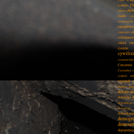
Ch
choinka
chrz
chrust
ciało
ci
ciemnogród
cierpliwo
c
cinkciarz
codziennoś
cw
cukier
cynizm
cywiliz
czarnowidz
Czeczenia
Czernobyl
c
cz
czułość
czytelnik
dandys
dan
debata
de
defetyzm
d
degradacja
delegacja
demaskacja
demogra
demonst
depopulacj