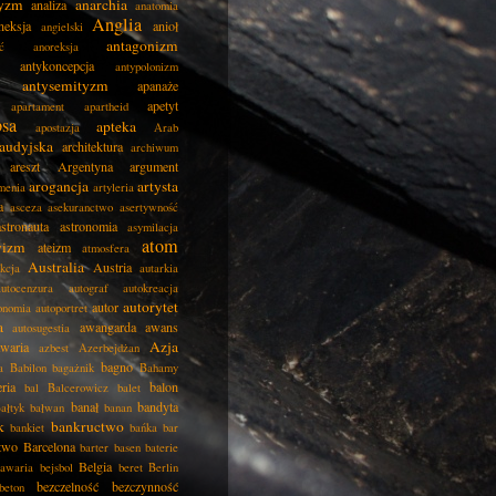
tyzm
anarchia
analiza
anatomia
Anglia
neksja
anioł
angielski
antagonizm
ć
anoreksja
antykoncepcja
antypolonizm
antysemityzm
apanaże
apetyt
apartament
apartheid
psa
apteka
apostazja
Arab
audyjska
architektura
archiwum
areszt
Argentyna
argument
arogancja
artysta
menia
artyleria
a
asceza
asekuranctwo
asertywność
astronauta
astronomia
asymilacja
atom
wizm
ateizm
atmosfera
Australia
Austria
kcja
autarkia
autocenzura
autograf
autokreacja
autorytet
autor
onomia
autoportret
a
awangarda
awans
autosugestia
Azja
awaria
azbest
Azerbejdżan
bagno
a
Babilon
bagażnik
Bahamy
eria
balon
bal
Balcerowicz
balet
banał
bandyta
ałtyk
bałwan
banan
k
bankructwo
bankiet
bańka
bar
two
Barcelona
barter
basen
baterie
Belgia
awaria
bejsbol
beret
Berlin
bezczelność
bezczynność
beton