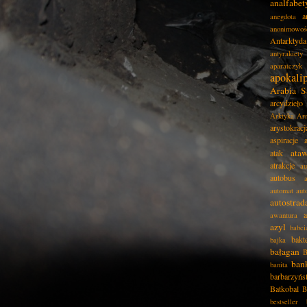
analfabe
a
anegdota
anonimowoś
Antarktyda
antyrakiety
aparatczyk
apokali
Arabia S
arcydzieło
Arktyka
Ar
arystokracj
aspiracje
ata
atak
atrakcje
au
autobus
automat
aut
autostrad
awantura
azyl
babci
bakt
bajka
bałagan
B
ban
banita
barbarzyńs
Batkobal
B
bestseller