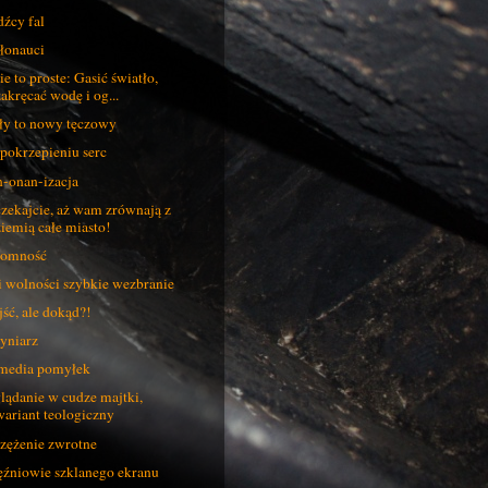
dźcy fal
łonauci
ie to proste: Gasić światło,
zakręcać wodę i og...
ły to nowy tęczowy
pokrzepieniu serc
-onan-izacja
zekajcie, aż wam zrównają z
ziemią całe miasto!
romność
i wolności szybkie wezbranie
ść, ale dokąd?!
yniarz
media pomyłek
lądanie w cudze majtki,
wariant teologiczny
zężenie zwrotne
źniowie szklanego ekranu