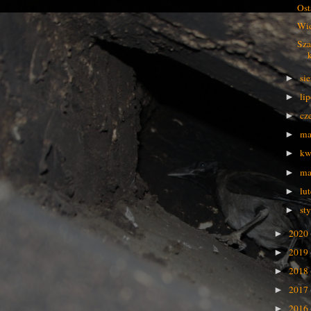
Ost
Wid
Sza
si
►
li
►
cz
►
ma
►
kw
►
ma
►
lu
►
st
►
2020
►
2019
►
2018
►
2017
►
2016
►