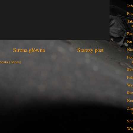
Jeź
Pos
Tak
Bia
Ku 
Strona główna
Starszy post
Kan
Poc
posta (Atom)
Sk
Fal
Wyj
Rut
Ko
Zag
Spr
Wię