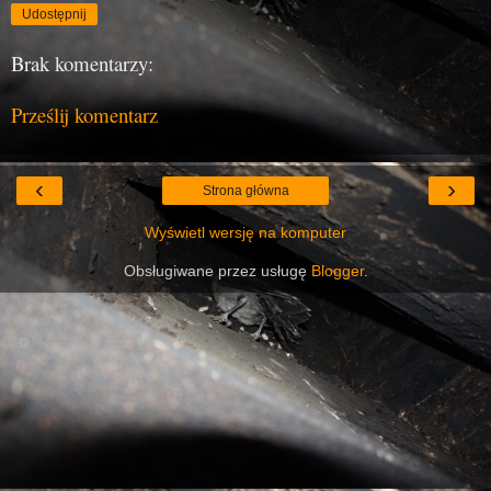
Udostępnij
Brak komentarzy:
Prześlij komentarz
‹
›
Strona główna
Wyświetl wersję na komputer
Obsługiwane przez usługę
Blogger
.