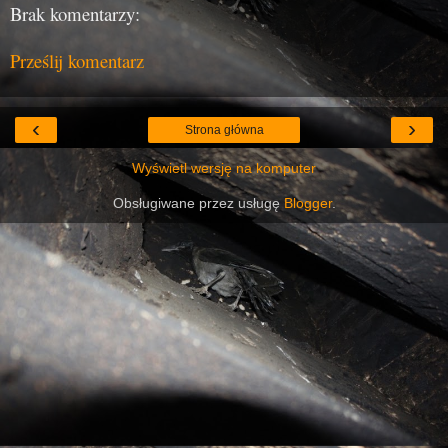
Brak komentarzy:
Prześlij komentarz
‹
›
Strona główna
Wyświetl wersję na komputer
Obsługiwane przez usługę
Blogger
.