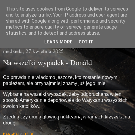
This site uses cookies from Google to deliver its services
Miasto Gówna
and to analyze traffic. Your IP address and user-agent are
shared with Google along with performance and security
metrics to ensure quality of service, generate usage
brzydka prawda z poziomu chodnika
statistics, and to detect and address abuse.
LEARN MORE
GOT IT
niedziela, 27 kwietnia 2025
Na wszelki wypadek - Donald
Co prawda nie wiadomo jeszcze, kto zostanie nowym
papieżem, ale przynajmniej znamy już jego imię.
Wybrane na wszelki wypadek, żeby udobruchana w ten
sposób Ameryka nie deportowała do Watykanu wszystkich
swoich katolików.
Z jedną czy drugą głowicą nuklearną w ramach krzyżyka na
drogę.
bat-i-bal
o
02:30