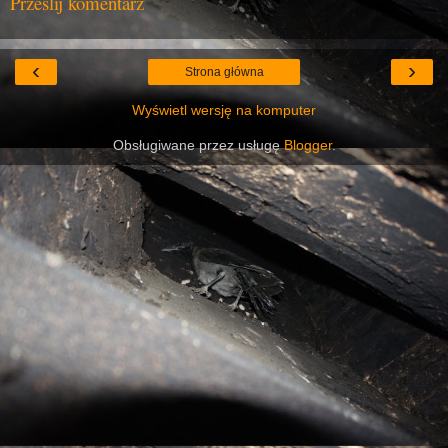
Prześlij komentarz
‹
›
Strona główna
Wyświetl wersję na komputer
Obsługiwane przez usługę
Blogger
.