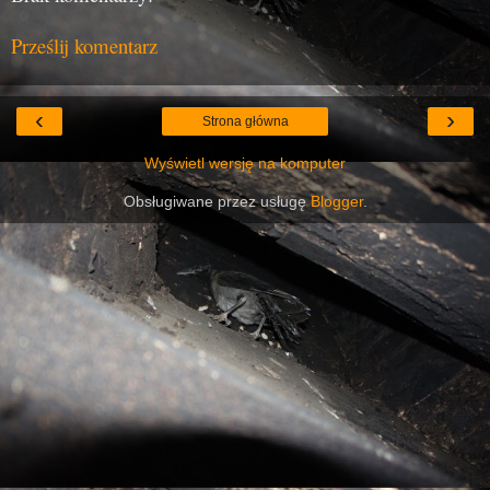
Prześlij komentarz
‹
›
Strona główna
Wyświetl wersję na komputer
Obsługiwane przez usługę
Blogger
.