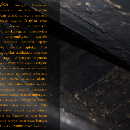
yka
Ameryka Południowa
amunicja
anagram
amputacja
tyzm
anarchia
analiza
anatomia
Anglia
neksja
anioł
angielski
antagonizm
ć
anoreksja
antykoncepcja
antypolonizm
antysemityzm
apanaże
apetyt
apartament
apartheid
psa
apteka
apostazja
Arab
audyjska
architektura
archiwum
areszt
Argentyna
argument
arogancja
artysta
menia
artyleria
a
asceza
asekuranctwo
asertywność
astronauta
astronomia
asymilacja
atom
wizm
ateizm
atmosfera
Australia
Austria
kcja
autarkia
autocenzura
autograf
autokreacja
autorytet
autor
onomia
autoportret
a
awangarda
awans
autosugestia
Azja
awaria
azbest
Azerbejdżan
bagno
a
Babilon
bagażnik
Bahamy
eria
balon
bal
Balcerowicz
balet
banał
bandyta
ałtyk
bałwan
banan
k
bankructwo
bankiet
bańka
bar