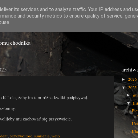
liver its services and to analyze traffic. Your IP address and u
rmance and security metrics to ensure quality of service, gene
o Gówna
buse.
iomu chodnika
2025
archiw
2026
►
2025
▼
gr
►
go K-Lola, żeby im tam różne kwitki podpisywał.
li
▼
ezłomny.
Pie
woliłoby mu zachować się przyzwoicie.
Uci
Kla
ydent
,
przyzwoitość
,
sumienie
,
weto