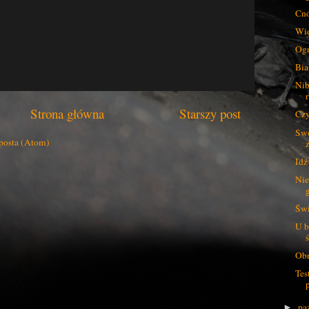
Cnó
Wię
Og
Bia
Nib
Strona główna
Starszy post
Czy
Swo
posta (Atom)
Idź
Nie
g
Świ
U b
Obn
Tes
pa
►