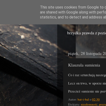
This site uses cookies from Google to de
are shared with Google along with perfo
Miast
statistics, and to detect and address a
brzydka prawda z poz
piątek, 28 listopada 
Klauzula sumienia
Co i raz szturchają nasze
Lecz on trwa, w uporze ni
Przecież sumienie nie poz
Autor:
bat-i-bal
o
02:30
Etykiety:
niezłomność
,
prez