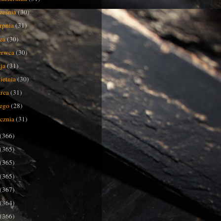
ześnia
(30)
erpnia
(31)
pca
(30)
erwca
(30)
ja
(31)
ietnia
(30)
rca
(31)
tego
(28)
ycznia
(31)
(366)
(365)
(365)
(365)
(367)
(364)
(366)