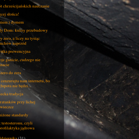
t chrześcijańskich nauczanie
cej słońca!
niem i dymem
ły Dom: kulisy przebudowy
y zero, a liczy na tysiąc
ruchów naprzód
stka prewencyjna
je ganicie, cudzego nie
znacie
 zero do zera
 cenzurujta nam internetu, bo
łupota nie będzi...
ecka tradycja
ratanków przy lichej
świeczce
iżone standardy
t testosteronu, czyli
profilaktyka jądrowa
ździernika
(31)