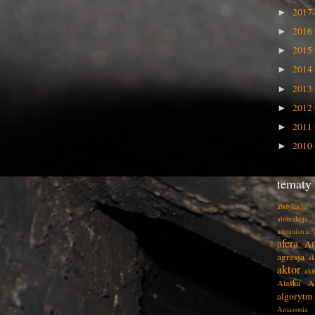
2017
►
2016
►
2015
►
2014
►
2013
►
2012
►
2011
►
2010
►
tematy
abdykacja
abstrakcja
administracj
afera
Af
agresja
ak
aktor
akt
Alaska
A
algorytm
Amazonia