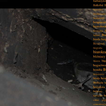
barbarzyńs
Batkobal
B
bestseller
bezduszność
bezkarność
bezpiecz
bezroboc
beztroska
Bia
bękart
bieda
bie
Bieszczady
biografia
biurokra
bliźniacy
błą
błazen
bogactwo
B
bomba
braterstwo
bro
broda
Bruksela
b
brzydota
bulwary
b
burmistrz
całun
ceg
centralizacj