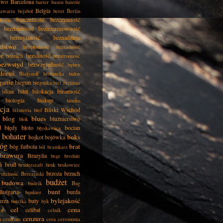
two
Barcelona
barter
basen
baterie
Belgia
awaria
bejsbol
beret
Berlin
bezczelność
bezczynność
beton
bezdzietność
bezinteresowność
bezmyślność
beznadzieja
eństwo
bezpłodność
bezradność
ie
bezsilność
bezruch
bezstronność
bezwstyd
bezwzględność
bęben
łoruś
Białystok
biblioteka
bidon
ganie
biegun
biegunka
biel
bielizna
bilet
bilokacja
binarność
bikini
biologia
biskup
biurko
cja
Bliski Wschód
biżuteria
blef
blog
blues
bluźnierstwo
blok
d
błędy
błoto
bocian
błyskawica
bohater
boks
bojkot
bojówka
óg
brat
bóg futbolu
ból
bramkarz
brawura
Brazylia
brąz
brednie
ń
brud
bruderszaft
bruk
brukowiec
brzoza
brzuch
rutalność
Brzeziński
budżet
budowa
budzik
Bug
bunt
Bułgaria
burda
bunkier
bylejakość
urza
buty
butelka
byk
cel
cena
celibat
ła
celnik
cenzura
a
centrum
cera
ceremonia