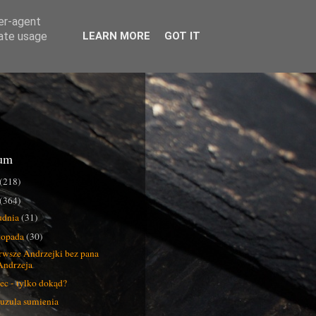
ser-agent
rate usage
LEARN MORE
GOT IT
um
(218)
(364)
udnia
(31)
stopada
(30)
rwsze Andrzejki bez pana
Andrzeja
ec - tylko dokąd?
uzula sumienia