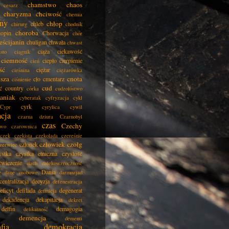
chamstwo
chaos
cesarz
charyzma
chciwość
chemia
ny
chłop
chleb
chirurg
chodnik
choroba
opin
Chorwacja
chór
eścijanin
chuligan
chwała
chwast
ciąża
ciekawość
asto
ciągnik
ciemność
ciepło
cierpienie
cień
ść
ciężar
cieśnina
ciężarówka
isza
cnota
cło
cmentarz
ciśnienie
cud
ć
country
córka
cudzołóstwo
aniak
cyberatak
cyfryzacja
cykl
cyrk
Cypr
cyrylica
cywil
acja
czarna dziura
Czarnobyl
czas
Czechy
two
czarownica
czek
czekista
czekolada
czereśnie
człowiek
czołg
członek
zerwiec
ystka
czystka etniczna
czystość
ćwiczenie
dach
dalekowzroczność
Dania
e
dane osobowe
darmozjad
centralizacja
decyzja
defenestracja
eficyt
defilada
degenerat
definicja
dekadencja
dekapitacja
dekret
delfin
demagogia
delikatność
demencja
dementi
fia
demokracja