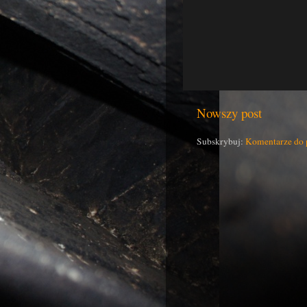
Nowszy post
Subskrybuj:
Komentarze do 