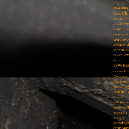
certyfikat
charakter
Chi
Chile
Ch
choinka
chrz
chrust
ciało
ci
ciemnogród
cierpliwo
c
cinkciarz
codziennoś
cw
cukier
cynizm
cywiliz
czarnowidz
Czeczenia
Czernobyl
c
cz
czułość
czytelnik
dandys
dan
debata
de
defetyzm
d
degradacja
delegacja
demaskacja
demogra