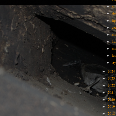
wr
►
si
►
li
►
cz
►
ma
►
kw
►
ma
►
lu
►
st
►
2024
►
2023
►
2022
►
2021
►
2020
►
2019
►
2018
►