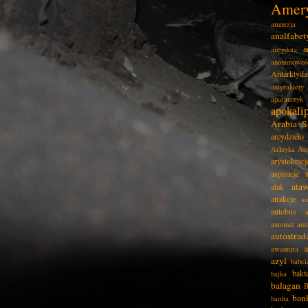
Amer
amnezja
analfabe
a
anegdota
anonimowoś
Antarktyda
antyrakiety
aparatczyk
apokali
Arabia S
arcydzieło
Arktyka
Ar
arystokracj
aspiracje
ata
atak
atrakcje
au
autobus
automat
aut
autostrad
awantura
azyl
babci
bakt
bajka
bałagan
B
ban
banita