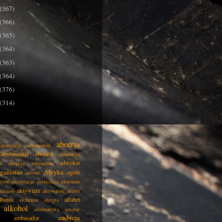
(367)
(366)
(365)
(364)
(363)
(364)
(376)
(314)
aborcja
abnegacja
abonament
absurd
abstynencja
adaptacja
adwokat
a
adopcja
adrenalina
ganistan
Afryka
agent
afront
cent
akceptacja
aklamacja
aksjomat
aktywizm
ualność
aktywność
alarm
lbania
alfabet
alchemia
alergia
alkohol
alternatywa
amator
ambicja
ambasador