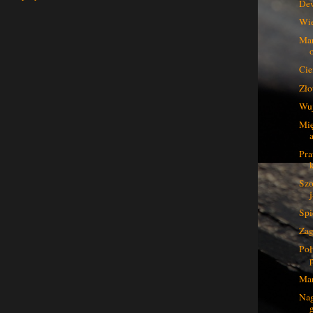
Dew
Wie
Ma
Ci
Zło
Wuj
Mię
Pra
Szo
j
Spi
Zag
Poł
Mar
Nag