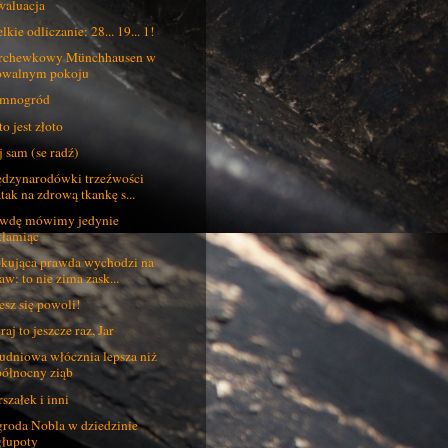
aluacja
lkie odliczanie: 28... 19... 1!
rchewkowy Münchhausen w
owalnym pokoju
emnogród
to jest złoto
 sam (se radź)
dzynarodówki trzeźwości
atak na zdrową tkankę s...
wdę mówimy jedynie
kłamiąc
kująca prawda wychodzi na
aw: to nie zima zask...
esz się powoli!
raj to jeszcze raz, Jar
udniowa włócznia lepsza niż
północny ziąb
szałek i inni
roda Nobla w dziedzinie
głupoty