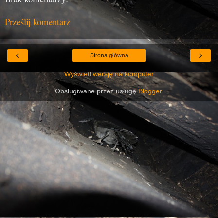
Prześlij komentarz
‹
›
Strona główna
Wyświetl wersję na komputer
Obsługiwane przez usługę
Blogger
.