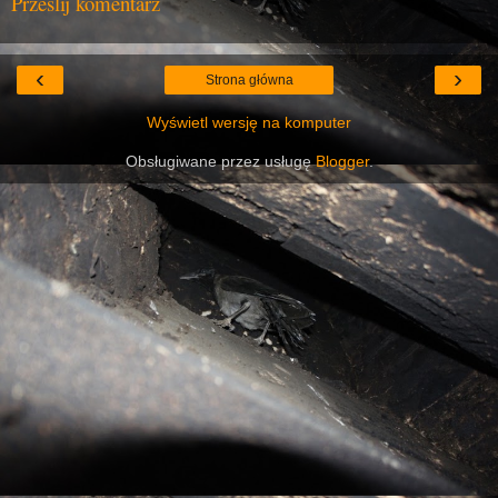
Prześlij komentarz
‹
›
Strona główna
Wyświetl wersję na komputer
Obsługiwane przez usługę
Blogger
.