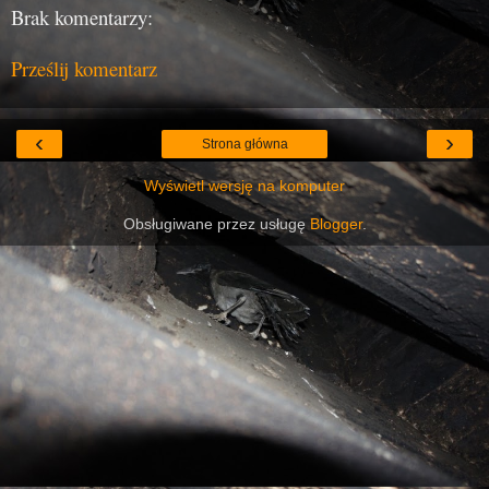
Brak komentarzy:
Prześlij komentarz
‹
›
Strona główna
Wyświetl wersję na komputer
Obsługiwane przez usługę
Blogger
.