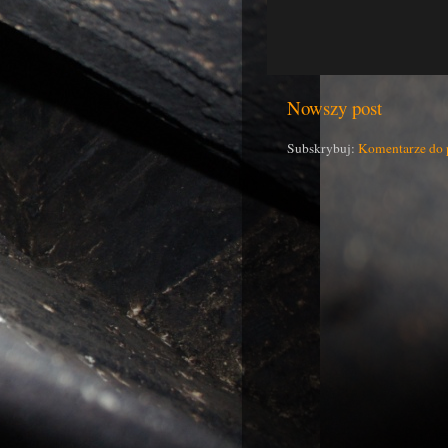
Nowszy post
Subskrybuj:
Komentarze do 