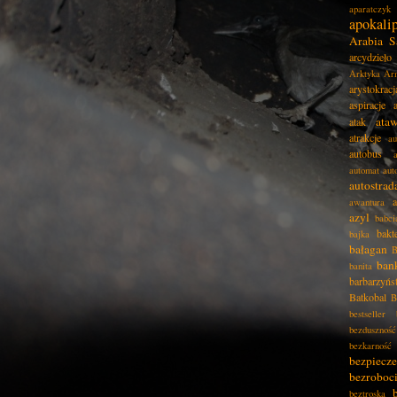
aparatczyk
apokali
Arabia S
arcydzieło
Arktyka
Ar
arystokracj
aspiracje
ata
atak
atrakcje
au
autobus
automat
aut
autostrad
awantura
azyl
babci
bakt
bajka
bałagan
B
ban
banita
barbarzyńs
Batkobal
B
bestseller
bezduszność
bezkarność
bezpiecz
bezroboc
beztroska