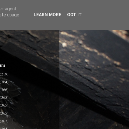
ser-agent
rate usage
LEARN MORE
GOT IT
um
(219)
(364)
(366)
(365)
(365)
(365)
(367)
(364)