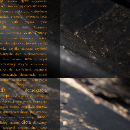
ść
ciężar
cieśnina
ciężarówka
isza
cnota
cło
cmentarz
ciśnienie
cud
ć
country
córka
cudzołóstwo
aniak
cyberatak
cyfryzacja
cykl
cyrk
Cypr
cyrylica
cywil
acja
czarna dziura
Czarnobyl
czas
Czechy
two
czarownica
czek
czekista
czekolada
czereśnie
człowiek
czołg
członek
zerwiec
ystka
czystka etniczna
czystość
ćwiczenie
dach
dalekowzroczność
Dania
e
dane osobowe
darmozjad
centralizacja
decyzja
defenestracja
eficyt
defilada
degenerat
definicja
dekadencja
dekapitacja
dekret
delfin
demagogia
delikatność
demencja
dementi
fia
demokracja
racja
denominacja
dentysta
depresja
a
deportacja
deprawacja
deszcz
eracja
destrukcja
despota
ja
deweloper
determinizm
dewocja
diabeł
zinformacja
dezorientacja
dieta
dialog
dinozaury
diament
i weekend
dno
długopis
dobór