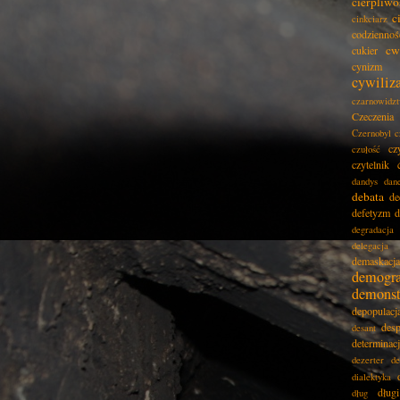
cierpliwo
c
cinkciarz
codziennoś
cw
cukier
cynizm
cywiliz
czarnowidz
Czeczenia
Czernobyl
c
cz
czułość
czytelnik
dandys
dan
debata
de
defetyzm
d
degradacja
delegacja
demaskacja
demogra
demonst
depopulacj
desp
desant
determinac
dezerter
de
dialektyka
dług
dług