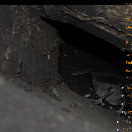
Szc
Słu
Woj
Dłu
Im 
Pog
Wer
Dob
Rek
Zło
kw
►
ma
►
lu
►
st
►
2014
►
2013
►