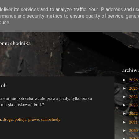
liver its services and to analyze traffic. Your IP address and u
rmance and security metrics to ensure quality of service, gene
o Gówna
buse.
iomu chodnika
archiw
2026
►
oli
2025
►
2024
►
dem nie potrzeba wcale prawa jazdy, tylko braku
a ma skonfiskować brak?
2023
►
2022
►
a
,
droga
,
policja
,
prawo
,
samochody
2021
►
2020
►
2019
►