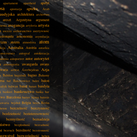
apetyt
apartament
apartheid
psa
apteka
apostazja
Arab
audyjska
architektura
archiwum
areszt
Argentyna
argument
arogancja
artysta
menia
artyleria
a
asceza
asekuranctwo
asertywność
astronauta
astronomia
asymilacja
atom
wizm
ateizm
atmosfera
Australia
Austria
kcja
autarkia
autocenzura
autograf
autokreacja
autorytet
autor
onomia
autoportret
a
awangarda
awans
autosugestia
Azja
awaria
azbest
Azerbejdżan
bagno
a
Babilon
bagażnik
Bahamy
eria
balon
bal
Balcerowicz
balet
banał
bandyta
ałtyk
bałwan
banan
k
bankructwo
bankiet
bańka
bar
two
Barcelona
barter
basen
baterie
Belgia
awaria
bejsbol
beret
Berlin
bezczelność
bezczynność
beton
bezdzietność
bezinteresowność
bezmyślność
beznadzieja
eństwo
bezpłodność
bezradność
ie
bezsilność
bezruch
bezstronność
bezwstyd
bezwzględność
bęben