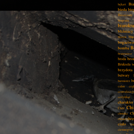
Bia
bękart
bieda
bie
Bieszczady
biografia
biurokra
bliźniacy
błą
błazen
bogactwo
B
bomba
braterstwo
bro
broda
Bruksela
b
brzydota
bulwary
b
burmistrz
całun
ceg
centralizacj
certyfikat
charakter
Chi
Chile
Ch
choinka
chrz
chrust
ciało
ci
ciemnogród