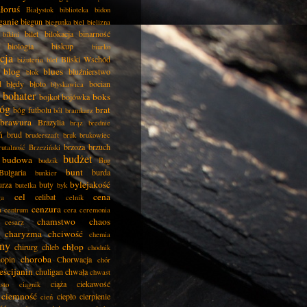
łoruś
Białystok
biblioteka
bidon
ganie
biegun
biegunka
biel
bielizna
bilet
bilokacja
binarność
bikini
biologia
biskup
biurko
cja
Bliski Wschód
biżuteria
blef
blog
blues
bluźnierstwo
blok
d
błędy
błoto
bocian
błyskawica
bohater
boks
bojkot
bojówka
óg
brat
bóg futbolu
ból
bramkarz
brawura
Brazylia
brąz
brednie
ń
brud
bruderszaft
bruk
brukowiec
brzoza
brzuch
rutalność
Brzeziński
budżet
budowa
budzik
Bug
bunt
Bułgaria
burda
bunkier
bylejakość
urza
buty
butelka
byk
cel
cena
celibat
ła
celnik
cenzura
a
centrum
cera
ceremonia
chamstwo
chaos
cesarz
charyzma
chciwość
chemia
ny
chłop
chirurg
chleb
chodnik
choroba
opin
Chorwacja
chór
eścijanin
chuligan
chwała
chwast
ciąża
ciekawość
asto
ciągnik
ciemność
ciepło
cierpienie
cień