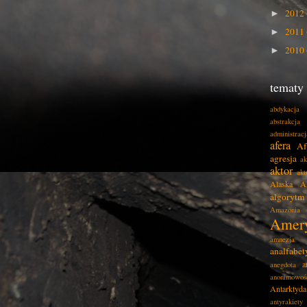
2012
►
2011
►
2010
►
tematy
abdykacja
abstrakcja
administracj
afera
Af
agresja
ak
aktor
akt
Alaska
A
algorytm
Amazonia
Amer
amnezja
analfabe
a
anegdota
anonimowoś
Antarktyda
antyrakiety