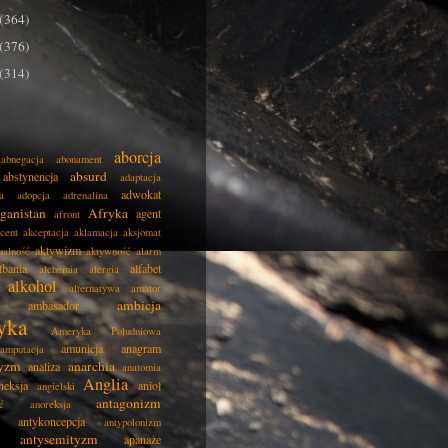
(364)
(376)
(314)
aborcja
abnegacja
abonament
absurd
abstynencja
adaptacja
adwokat
a
adopcja
adrenalina
ganistan
Afryka
agent
afront
cent
akceptacja
aklamacja
aksjomat
aktywizm
ualność
aktywność
alarm
lbania
alfabet
alchemia
alergia
alkohol
alternatywa
amator
ambicja
ambasador
yka
Ameryka Południowa
amunicja
anagram
amputacja
tyzm
anarchia
analiza
anatomia
Anglia
neksja
anioł
angielski
antagonizm
ć
anoreksja
antykoncepcja
antypolonizm
antysemityzm
apanaże