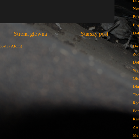
Łow
Ner
Pok
Bój
Strona główna
Starszy post
Dob
Dwa
posta (Atom)
Żó
Dok
Wyg
Glo
Dla
The
Ręc
Pop
Kam
Żar
Men