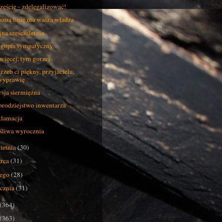
zęście - zdelegalizować!
szną linię ma wasza władza
na sześcioletnia
gopis sympatyczny
więcej, tym gorzej
rzeb ci piękny, przyjacielu,
wyprawię
sja siermiężna
rodziejstwo inwentarza
lamacja
śliwa wyrocznia
ietnia
(30)
rca
(31)
tego
(28)
ycznia
(31)
(364)
(363)