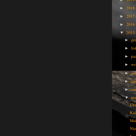
2018
►
2017
►
2016
►
2015
▼
gr
►
li
►
pa
►
wr
►
si
►
li
►
cz
►
ma
▼
Ukr
Ksi
Ma
Nie