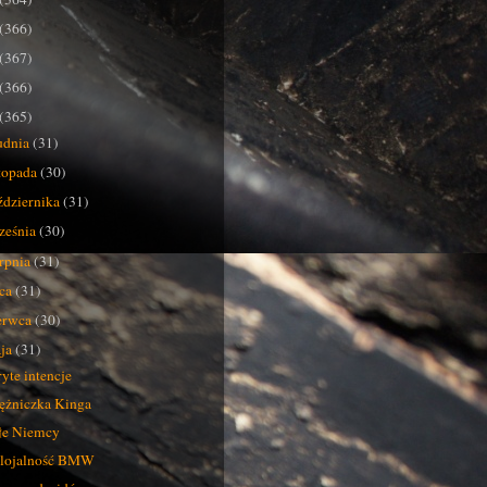
(366)
(367)
(366)
(365)
udnia
(31)
stopada
(30)
ździernika
(31)
ześnia
(30)
erpnia
(31)
pca
(31)
erwca
(30)
ja
(31)
yte intencje
ężniczka Kinga
łe Niemcy
lojalność BMW