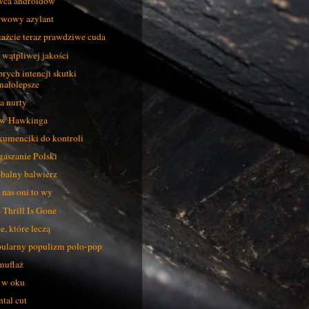
ca androidów
wowy azylant
ażcie teraz prawdziwe cuda
 wątpliwej jakości
rych intencji skutki
małolepsze
 nurty
łw Hawkinga
umenciki do kontroli
aszanie Polski
balny balwierz
 nas oni to wy
 Thrill Is Gone
e, które leczą
ularny populizm polo-pop
uflaż
 w oku
tal cut