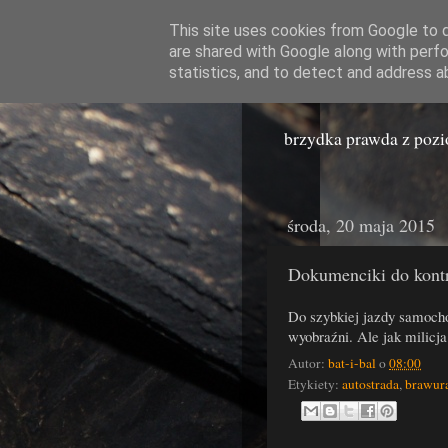
This site uses cookies from Google to de
are shared with Google along with perfo
Miast
statistics, and to detect and address a
brzydka prawda z poz
środa, 20 maja 2015
Dokumenciki do kontr
Do szybkiej jazdy samocho
wyobraźni. Ale jak milicj
Autor:
bat-i-bal
o
08:00
Etykiety:
autostrada
,
brawur