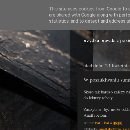
This site uses cookies from Google to de
are shared with Google along with perfo
Miast
statistics, and to detect and address a
brzydka prawda z poz
niedziela, 23 kwietni
W poszukiwaniu sumi
Skoro tak bardzo zależy n
do lektury roboty.
Zaczytane, być może oddad
Analfabetom.
Autor:
bat-i-bal
o
06:00
Etykiety:
analfabetyzm
,
ksią