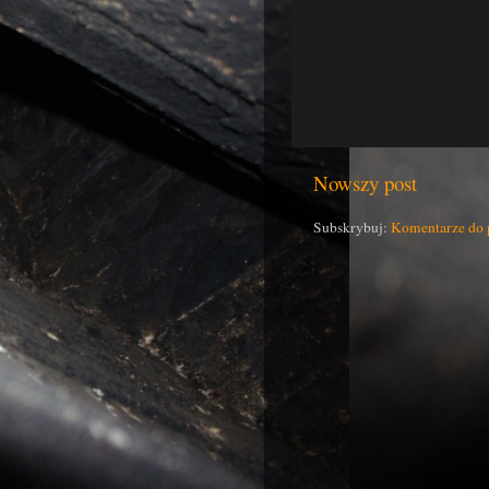
Nowszy post
Subskrybuj:
Komentarze do 