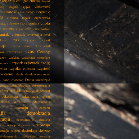
eścijanin
chuligan
chwała
chwast
ciąża
ciekawość
asto
ciągnik
ciemność
ciepło
cierpienie
cień
ść
ciężar
cieśnina
ciężarówka
isza
cnota
cło
cmentarz
ciśnienie
cud
ć
country
córka
cudzołóstwo
aniak
cyberatak
cyfryzacja
cykl
cyrk
Cypr
cyrylica
cywil
acja
czarna dziura
Czarnobyl
czas
Czechy
two
czarownica
czek
czekista
czekolada
czereśnie
człowiek
czołg
członek
zerwiec
ystka
czystka etniczna
czystość
ćwiczenie
dach
dalekowzroczność
Dania
e
dane osobowe
darmozjad
centralizacja
decyzja
defenestracja
eficyt
defilada
degenerat
definicja
dekadencja
dekapitacja
dekret
delfin
demagogia
delikatność
demencja
dementi
fia
demokracja
racja
denominacja
dentysta
depresja
a
deportacja
deprawacja
deszcz
eracja
destrukcja
despota
ja
deweloper
determinizm
dewocja