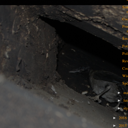
Sen
Cod
Pra
Śmi
Pot
Pol
Re
Co
Wio
Spó
ma
►
lu
►
st
►
2016
►
2015
►