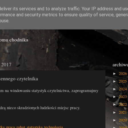
liver its services and to analyze traffic. Your IP address and u
rmance and security metrics to ensure quality of service, gene
o Gówna
buse.
iomu chodnika
a 2017
archiw
2026
►
ennego czytelnika
2025
►
2024
►
am na windowaniu statystyk czytelnictwa, zaprogramujmy
2023
►
2022
►
zą nieco skradzionych ludzkości miejsc pracy.
2021
►
2020
►
żka
,
praca
,
robot
,
statystyka
,
technologia
2019
►