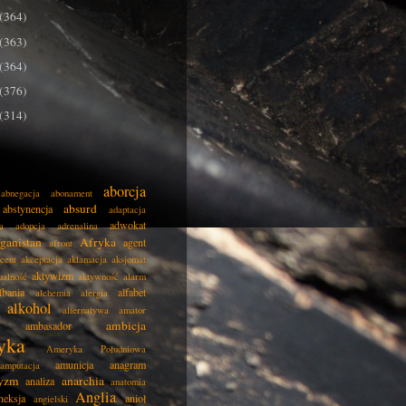
(364)
(363)
(364)
(376)
(314)
aborcja
abnegacja
abonament
absurd
abstynencja
adaptacja
adwokat
a
adopcja
adrenalina
ganistan
Afryka
agent
afront
cent
akceptacja
aklamacja
aksjomat
aktywizm
ualność
aktywność
alarm
lbania
alfabet
alchemia
alergia
alkohol
alternatywa
amator
ambicja
ambasador
yka
Ameryka Południowa
amunicja
anagram
amputacja
tyzm
anarchia
analiza
anatomia
Anglia
neksja
anioł
angielski