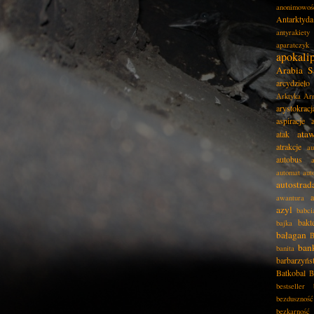
anonimowoś
Antarktyda
antyrakiety
aparatczyk
apokali
Arabia S
arcydzieło
Arktyka
Ar
arystokracj
aspiracje
ata
atak
atrakcje
au
autobus
automat
aut
autostrad
awantura
azyl
babci
bakt
bajka
bałagan
B
ban
banita
barbarzyńs
Batkobal
B
bestseller
bezduszność
bezkarność