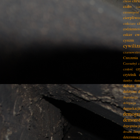
chrz
chrust
ciało
ci
ciemnogród
cierpliwo
c
cinkciarz
codziennoś
cw
cukier
cynizm
cywiliz
czarnowidz
Czeczenia
Czernobyl
c
cz
czułość
czytelnik
dandys
dan
debata
de
defetyzm
d
degradacja
delegacja
demaskacja
demogra
demonst
depopulacj
desp
desant
determinac