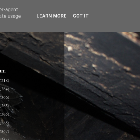
ser-agent
rate usage
LEARN MORE
GOT IT
um
(218)
(364)
(366)
(365)
(365)
(365)
(367)
(364)