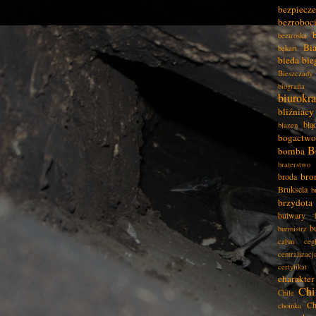
bezpiecz
bezroboc
beztroska
Bia
bękart
bieda
bie
Bieszczady
biografia
biurokra
bliźniacy
błą
błazen
bogactwo
B
bomba
braterstwo
bro
broda
Bruksela
b
brzydota
bulwary
b
burmistrz
całun
ceg
centralizacj
certyfikat
charakter
Chi
Chile
Ch
choinka