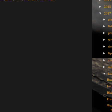
2018
►
2017
▼
gr
►
li
►
pa
►
wr
►
si
►
li
►
cz
►
ma
►
kw
▼
Bia
Inż
Bla
Dwi
Wsz