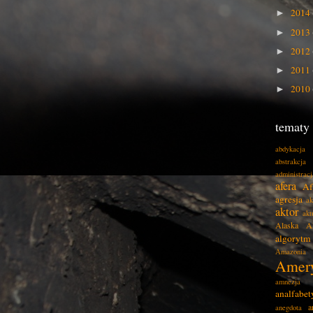
2014
►
2013
►
2012
►
2011
►
2010
►
tematy
abdykacja
abstrakcja
administracj
afera
Af
agresja
ak
aktor
akt
Alaska
A
algorytm
Amazonia
Amer
amnezja
analfabe
a
anegdota