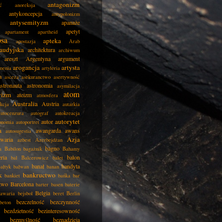
antagonizm
ć
anoreksja
antykoncepcja
antypolonizm
antysemityzm
apanaże
apetyt
apartament
apartheid
psa
apteka
apostazja
Arab
audyjska
architektura
archiwum
areszt
Argentyna
argument
arogancja
artysta
menia
artyleria
a
asceza
asekuranctwo
asertywność
astronauta
astronomia
asymilacja
atom
wizm
ateizm
atmosfera
Australia
Austria
kcja
autarkia
autocenzura
autograf
autokreacja
autorytet
autor
onomia
autoportret
a
awangarda
awans
autosugestia
Azja
awaria
azbest
Azerbejdżan
bagno
a
Babilon
bagażnik
Bahamy
eria
balon
bal
Balcerowicz
balet
banał
bandyta
ałtyk
bałwan
banan
k
bankructwo
bankiet
bańka
bar
two
Barcelona
barter
basen
baterie
Belgia
awaria
bejsbol
beret
Berlin
bezczelność
bezczynność
beton
bezdzietność
bezinteresowność
bezmyślność
beznadzieja