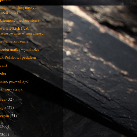
sacja na miarę naszych
możliwości
zienność niedoceniona
wa wielkich liczb
zastosowanie w moralności
ertelne znużenie
rzeba matką wynalazku
ak Polakowi pedałem
wanż
oder
sno, pozwól żyć!
źniony strajk
rca
(32)
tego
(27)
ycznia
(31)
(366)
(365)