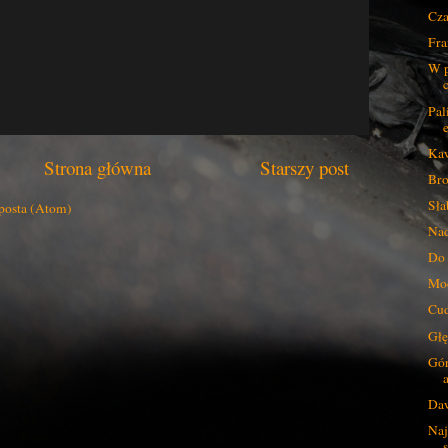
Cza
Fra
W p
Pal
Kaw
Strona główna
Starszy post
Bro
Sła
posta (Atom)
Nad
Do 
Moc
Cud
Głę
Gór
Daw
Naj