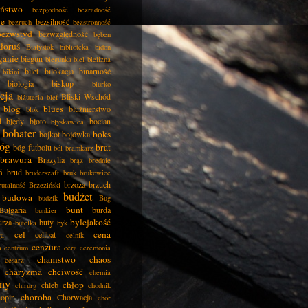
eństwo
bezpłodność
bezradność
ie
bezsilność
bezruch
bezstronność
bezwstyd
bezwzględność
bęben
łoruś
Białystok
biblioteka
bidon
ganie
biegun
biegunka
biel
bielizna
bilet
bilokacja
binarność
bikini
biologia
biskup
biurko
cja
Bliski Wschód
biżuteria
blef
blog
blues
bluźnierstwo
blok
d
błędy
błoto
bocian
błyskawica
bohater
boks
bojkot
bojówka
óg
brat
bóg futbolu
ból
bramkarz
brawura
Brazylia
brąz
brednie
ń
brud
bruderszaft
bruk
brukowiec
brzoza
brzuch
rutalność
Brzeziński
budżet
budowa
budzik
Bug
bunt
Bułgaria
burda
bunkier
bylejakość
urza
buty
butelka
byk
cel
cena
celibat
ła
celnik
cenzura
a
centrum
cera
ceremonia
chamstwo
chaos
cesarz
charyzma
chciwość
chemia
ny
chłop
chleb
chirurg
chodnik
choroba
opin
Chorwacja
chór