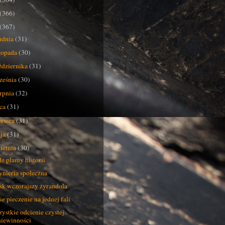
(366)
(367)
udnia
(31)
stopada
(30)
ździernika
(31)
ześnia
(30)
erpnia
(32)
pca
(31)
erwca
(31)
ja
(31)
ietnia
(30)
łe plamy historii
ynieria społeczna
sk wczorajszy żyrandola
e pieczenie na jednej fali
ystkie odcienie czystej
niewinności