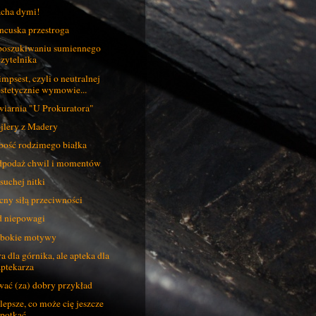
cha dymi!
ncuska przestroga
oszukiwaniu sumiennego
czytelnika
impsest, czyli o neutralnej
estetycznie wymowie...
iarnia "U Prokuratora"
jlery z Madery
bość rodzimego białka
podaż chwil i momentów
suchej nitki
ny siłą przeciwności
 niepowagi
bokie motywy
a dla górnika, ale apteka dla
aptekarza
ać (za) dobry przykład
lepsze, co może cię jeszcze
spotkać