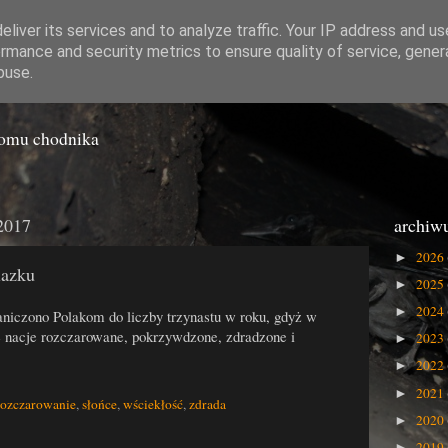
liver its services and to analyze traffic. Your IP address and u
rmance and security metrics to ensure quality of service, gene
o Gówna
buse.
iomu chodnika
 2017
archiw
2026
►
lazku
2025
►
2024
►
raniczono Polakom do liczby trzynastu w roku, gdyż w
e nacje rozczarowane, pokrzywdzone, zdradzone i
2023
►
2022
►
2021
►
rozczarowanie
,
słońce
,
wściekłość
,
zdrada
2020
►
2019
►