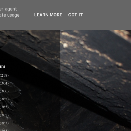
ser-agent
rate usage
LEARN MORE
GOT IT
um
(218)
(364)
(366)
(365)
(365)
(365)
(367)
(364)