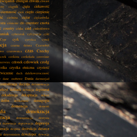
eścijanin
chuligan
chwała
chwast
ciąża
ciekawość
asto
ciągnik
ciemność
ciepło
cierpienie
cień
ść
ciężar
cieśnina
ciężarówka
isza
cnota
cło
cmentarz
ciśnienie
cud
ć
country
córka
cudzołóstwo
aniak
cyberatak
cyfryzacja
cykl
cyrk
Cypr
cyrylica
cywil
acja
czarna dziura
Czarnobyl
czas
Czechy
two
czarownica
czek
czekista
czekolada
czereśnie
człowiek
czołg
członek
zerwiec
ystka
czystka etniczna
czystość
ćwiczenie
dach
dalekowzroczność
Dania
e
dane osobowe
darmozjad
centralizacja
decyzja
defenestracja
eficyt
defilada
degenerat
definicja
dekadencja
dekapitacja
dekret
delfin
demagogia
delikatność
demencja
dementi
fia
demokracja
racja
denominacja
dentysta
depresja
a
deportacja
deprawacja
deszcz
eracja
destrukcja
despota
ja
deweloper
determinizm
dewocja