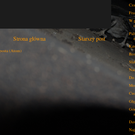
Cza
Fra
W p
Pal
Strona główna
Starszy post
Kaw
posta (Atom)
Bro
Sła
Nad
Do 
Moc
Cud
Głę
Gór
Daw
Naj