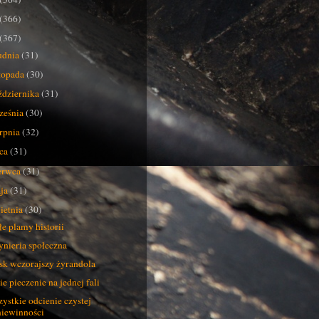
(366)
(367)
udnia
(31)
stopada
(30)
ździernika
(31)
ześnia
(30)
erpnia
(32)
pca
(31)
erwca
(31)
ja
(31)
ietnia
(30)
łe plamy historii
ynieria społeczna
sk wczorajszy żyrandola
e pieczenie na jednej fali
ystkie odcienie czystej
niewinności