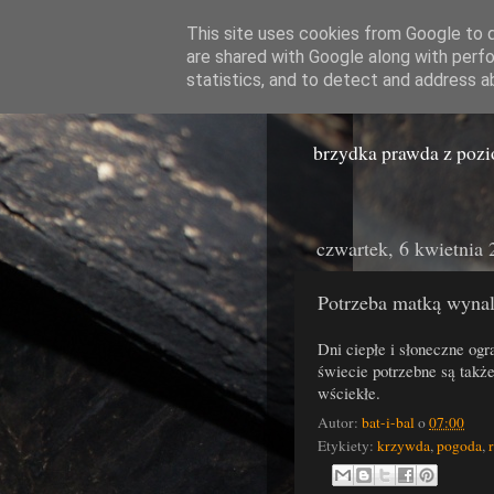
This site uses cookies from Google to de
are shared with Google along with perfo
Miast
statistics, and to detect and address a
brzydka prawda z poz
czwartek, 6 kwietnia
Potrzeba matką wyna
Dni ciepłe i słoneczne og
świecie potrzebne są takż
wściekłe.
Autor:
bat-i-bal
o
07:00
Etykiety:
krzywda
,
pogoda
,