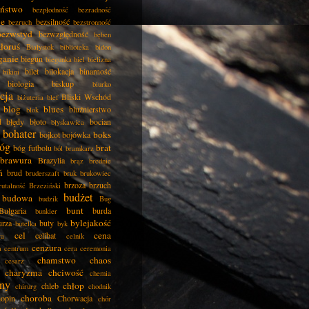
eństwo
bezpłodność
bezradność
ie
bezsilność
bezruch
bezstronność
bezwstyd
bezwzględność
bęben
łoruś
Białystok
biblioteka
bidon
ganie
biegun
biegunka
biel
bielizna
bilet
bilokacja
binarność
bikini
biologia
biskup
biurko
cja
Bliski Wschód
biżuteria
blef
blog
blues
bluźnierstwo
blok
d
błędy
błoto
bocian
błyskawica
bohater
boks
bojkot
bojówka
óg
brat
bóg futbolu
ból
bramkarz
brawura
Brazylia
brąz
brednie
ń
brud
bruderszaft
bruk
brukowiec
brzoza
brzuch
rutalność
Brzeziński
budżet
budowa
budzik
Bug
bunt
Bułgaria
burda
bunkier
bylejakość
urza
buty
butelka
byk
cel
cena
celibat
ła
celnik
cenzura
a
centrum
cera
ceremonia
chamstwo
chaos
cesarz
charyzma
chciwość
chemia
ny
chłop
chleb
chirurg
chodnik
choroba
opin
Chorwacja
chór