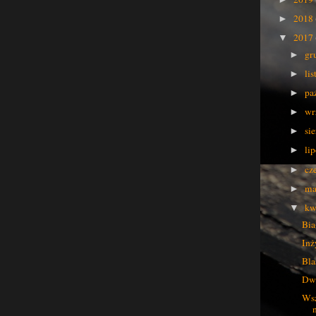
2018
►
2017
▼
gr
►
li
►
pa
►
wr
►
si
►
li
►
cz
►
ma
►
kw
▼
Bia
Inż
Bla
Dwi
Wsz