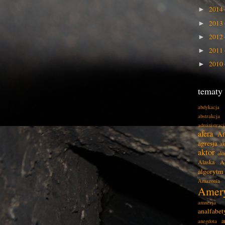
2014
►
2013
►
2012
►
2011
►
2010
►
tematy
abdykacja
abstrakcja
administracj
afera
Af
agresja
ak
aktor
akt
Alaska
A
algorytm
Amazonia
Amer
amnezja
analfabe
a
anegdota