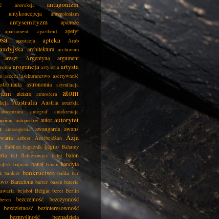
antagonizm
ć
anoreksja
antykoncepcja
antypolonizm
antysemityzm
apanaże
apetyt
apartament
apartheid
psa
apteka
apostazja
Arab
audyjska
architektura
archiwum
areszt
Argentyna
argument
arogancja
artysta
menia
artyleria
a
asceza
asekuranctwo
asertywność
astronauta
astronomia
asymilacja
atom
wizm
ateizm
atmosfera
Australia
Austria
kcja
autarkia
autocenzura
autograf
autokreacja
autorytet
autor
onomia
autoportret
a
awangarda
awans
autosugestia
Azja
awaria
azbest
Azerbejdżan
bagno
a
Babilon
bagażnik
Bahamy
eria
balon
bal
Balcerowicz
balet
banał
bandyta
ałtyk
bałwan
banan
k
bankructwo
bankiet
bańka
bar
two
Barcelona
barter
basen
baterie
Belgia
awaria
bejsbol
beret
Berlin
bezczelność
bezczynność
beton
bezdzietność
bezinteresowność
bezmyślność
beznadzieja