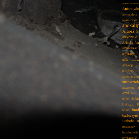
anonimowoś
Antarktyda
antyrakiety
aparatczyk
apokali
Arabia S
arcydzieło
Arktyka
Ar
arystokracj
aspiracje
ata
atak
atrakcje
au
autobus
automat
aut
autostrad
awantura
azyl
babci
bakt
bajka
bałagan
B
ban
banita
barbarzyńs
Batkobal
B
bestseller
bezduszność
bezkarność