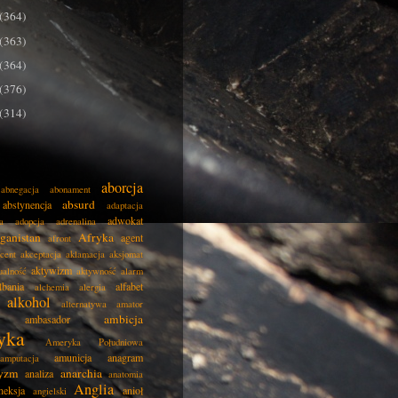
(364)
(363)
(364)
(376)
(314)
aborcja
abnegacja
abonament
absurd
abstynencja
adaptacja
adwokat
a
adopcja
adrenalina
ganistan
Afryka
agent
afront
cent
akceptacja
aklamacja
aksjomat
aktywizm
ualność
aktywność
alarm
lbania
alfabet
alchemia
alergia
alkohol
alternatywa
amator
ambicja
ambasador
yka
Ameryka Południowa
amunicja
anagram
amputacja
tyzm
anarchia
analiza
anatomia
Anglia
neksja
anioł
angielski