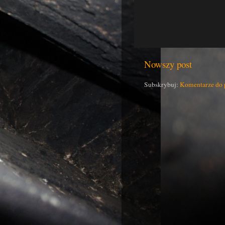
Nowszy post
Subskrybuj:
Komentarze do 