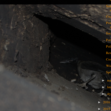
Sen
Cod
Pra
Śmi
Pot
Pol
Re
Co
Wio
Spó
ma
►
lu
►
st
►
2016
►
2015
►