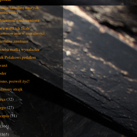
sacja na miarę naszych
możliwości
zienność niedoceniona
wa wielkich liczb
zastosowanie w moralności
ertelne znużenie
rzeba matką wynalazku
ak Polakowi pedałem
wanż
oder
sno, pozwól żyć!
źniony strajk
rca
(32)
tego
(27)
ycznia
(31)
(366)
(365)