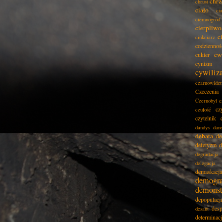
chrz
chrust
ciało
ci
ciemnogród
cierpliwo
c
cinkciarz
codziennoś
cw
cukier
cynizm
cywiliz
czarnowidz
Czeczenia
Czernobyl
c
cz
czułość
czytelnik
dandys
dan
debata
de
defetyzm
d
degradacja
delegacja
demaskacja
demogra
demonst
depopulacj
desp
desant
determinac