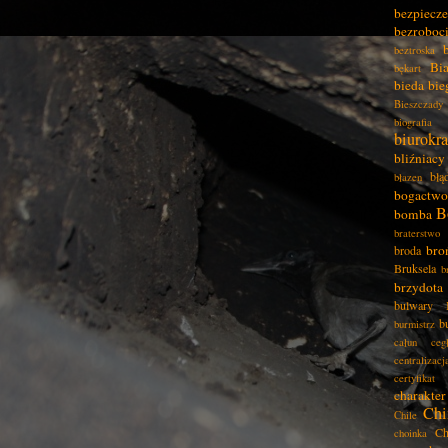
bezpiecz
bezroboc
beztroska
Bia
bękart
bieda
bie
Bieszczady
biografia
biurokra
bliźniacy
błą
błazen
bogactwo
B
bomba
braterstwo
bro
broda
Bruksela
b
brzydota
bulwary
b
burmistrz
całun
ceg
centralizacj
certyfikat
charakter
Chi
Chile
Ch
choinka