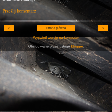
Prześlij komentarz
‹
›
Strona główna
Wyświetl wersję na komputer
Obsługiwane przez usługę
Blogger
.