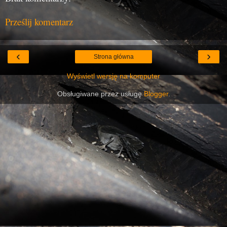
Prześlij komentarz
‹
›
Strona główna
Wyświetl wersję na komputer
Obsługiwane przez usługę
Blogger
.